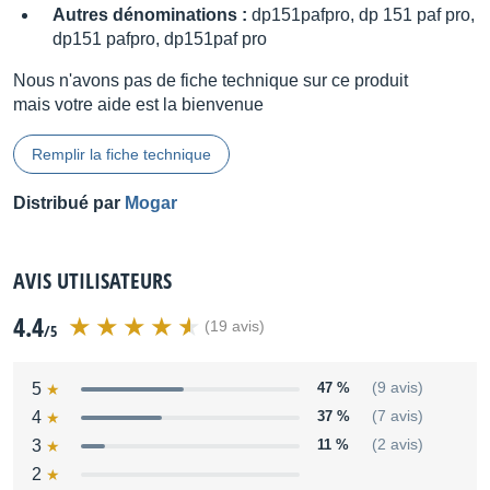
Autres dénominations :
dp151pafpro, dp 151 paf pro,
dp151 pafpro, dp151paf pro
Nous n'avons pas de fiche technique sur ce produit
mais votre aide est la bienvenue
Remplir la fiche technique
Distribué par
Mogar
AVIS UTILISATEURS
4.4
(19 avis)
/5
5
47 %
(9 avis)
4
37 %
(7 avis)
3
11 %
(2 avis)
2