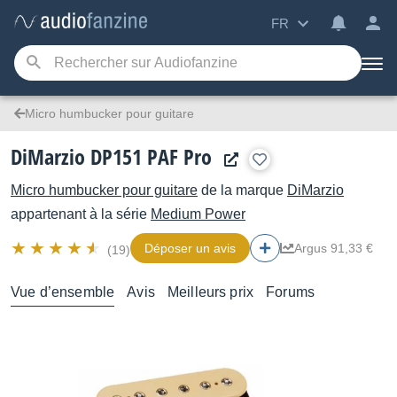
FR
Micro humbucker pour guitare
DiMarzio DP151 PAF Pro
Micro humbucker pour guitare
de la marque
DiMarzio
appartenant à la série
Medium Power
Déposer un avis
Argus 91,33 €
(19)
Vue d’ensemble
Avis
Meilleurs prix
Forums