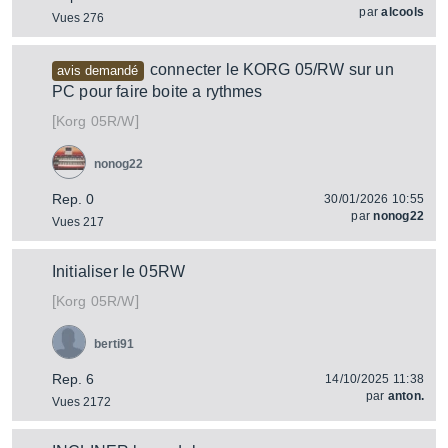
par
alcools
Vues 276
connecter le KORG 05/RW sur un
avis demandé
PC pour faire boite a rythmes
[
]
05R/W
Korg
nonog22
Rep. 0
30/01/2026 10:55
par
nonog22
Vues 217
Initialiser le 05RW
[
]
05R/W
Korg
berti91
Rep. 6
14/10/2025 11:38
par
anton.
Vues 2172