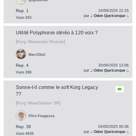
gogoldorak
Rep. 1
24/09/2025 22:25
par
.: Odon Quelconque :.
Vues 283
Utilité Poly­pho­nie stéréo à 120 voix ?
[
]
Wavestate Module
Korg
MarcDbxl
Rep. 4
20/06/2025 13:06
par
.: Odon Quelconque :.
Vues 398
Sonne-t-il comme le soft Korg Legacy
??
[
]
WaveStation SR
Korg
Père Fougasse
Rep. 38
04/05/2025 00:06
par
.: Odon Quelconque :.
Vues 4836