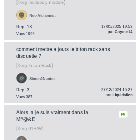
[
]
multi/poly module
Korg
Neo Alchemist
Rep. 13
18/01/2025 19:53
par
Coyote14
Vues 1996
comment mettre a jours le triton rack sans
disquette ?
[
]
Triton Rack
Korg
Simon2Nantes
Rep. 3
27/12/2024 15:27
par
Liquidalien
Vues 387
Alors la je suis vraiment dans la
M#@&E
[
]
01R/W
Korg