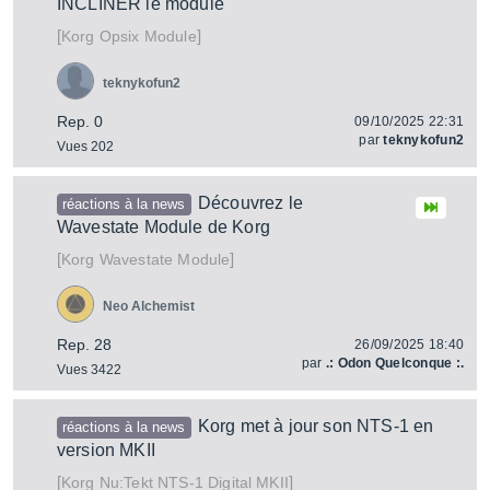
INCLINER le module
[
]
Opsix Module
Korg
teknykofun2
Rep. 0
09/10/2025 22:31
par
teknykofun2
Vues 202
Découvrez le
réactions à la news
Wavestate Module de Korg
[
]
Wavestate Module
Korg
Neo Alchemist
Rep. 28
26/09/2025 18:40
par
.: Odon Quelconque :.
Vues 3422
Korg met à jour son NTS-1 en
réactions à la news
version MKII
[
]
Nu:Tekt NTS-1 Digital MKII
Korg