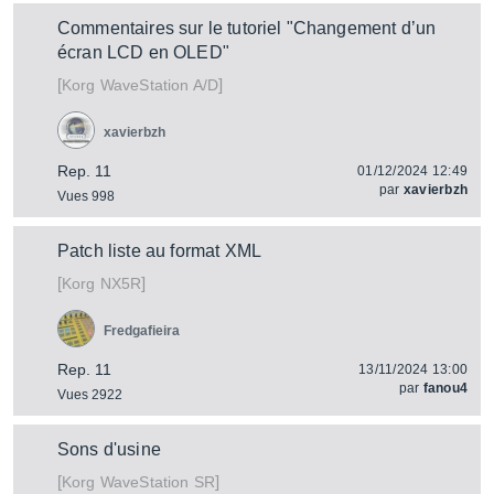
Commentaires sur le tutoriel "Changement d’un
écran LCD en OLED"
[
]
WaveStation A/D
Korg
xavierbzh
Rep. 11
01/12/2024 12:49
par
xavierbzh
Vues 998
Patch liste au format XML
[
]
NX5R
Korg
Fredgafieira
Rep. 11
13/11/2024 13:00
par
fanou4
Vues 2922
Sons d'usine
[
]
WaveStation SR
Korg