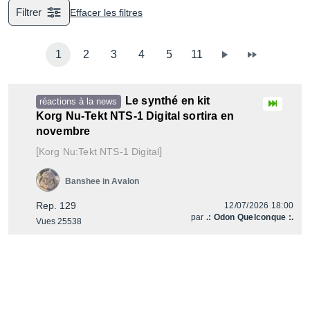
Filtrer
Effacer les filtres
1
2
3
4
5
11
Le synthé en kit
réactions à la news
Korg Nu-Tekt NTS-1 Digital sortira en
novembre
[
]
Nu:Tekt NTS-1 Digital
Korg
Banshee in Avalon
Rep. 129
12/07/2026 18:00
par
.: Odon Quelconque :.
Vues 25538