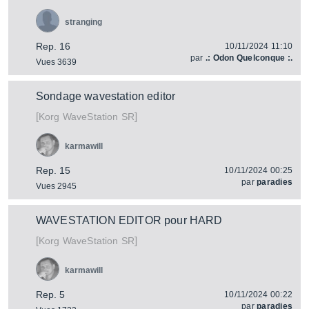
stranging
Rep. 16
10/11/2024 11:10
par
.: Odon Quelconque :.
Vues 3639
Sondage wavestation editor
[
]
WaveStation SR
Korg
karmawill
Rep. 15
10/11/2024 00:25
par
paradies
Vues 2945
WAVESTATION EDITOR pour HARD
[
]
WaveStation SR
Korg
karmawill
Rep. 5
10/11/2024 00:22
par
paradies