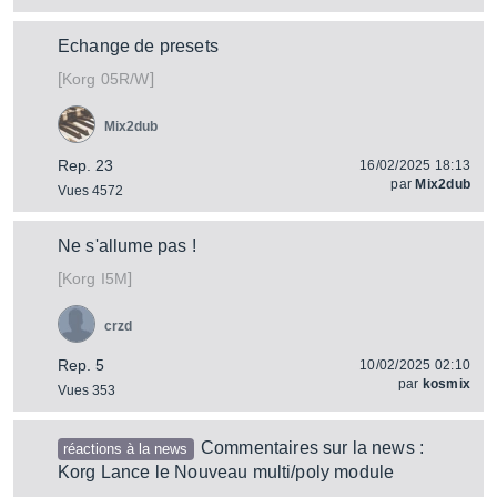
Echange de presets
[
]
05R/W
Korg
Mix2dub
Rep. 23
16/02/2025 18:13
par
Mix2dub
Vues 4572
Ne s'allume pas !
[
]
I5M
Korg
crzd
Rep. 5
10/02/2025 02:10
par
kosmix
Vues 353
Commentaires sur la news :
réactions à la news
Korg Lance le Nouveau multi/poly module