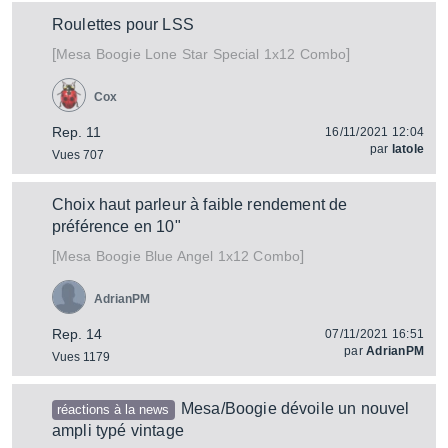
Roulettes pour LSS
[
]
Lone Star Special 1x12 Combo
Mesa Boogie
Cox
Rep. 11
16/11/2021 12:04
par
latole
Vues 707
Choix haut parleur à faible rendement de
préférence en 10"
[
]
Blue Angel 1x12 Combo
Mesa Boogie
AdrianPM
Rep. 14
07/11/2021 16:51
par
AdrianPM
Vues 1179
Mesa/Boogie dévoile un nouvel
réactions à la news
ampli typé vintage