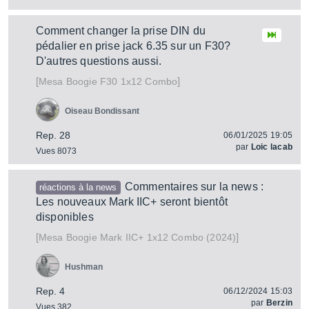
Comment changer la prise DIN du
pédalier en prise jack 6.35 sur un F30?
D'autres questions aussi.
[
]
F30 1x12 Combo
Mesa Boogie
Oiseau Bondissant
Rep. 28
06/01/2025 19:05
par
Loic lacab
Vues 8073
Commentaires sur la news :
réactions à la news
Les nouveaux Mark IIC+ seront bientôt
disponibles
[
]
Mark IIC+ 1x12 Combo (2024)
Mesa Boogie
Hushman
Rep. 4
06/12/2024 15:03
par
Berzin
Vues 382