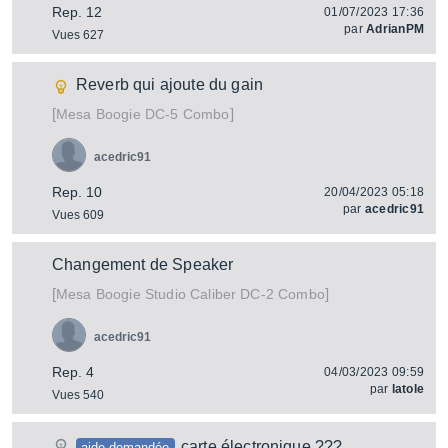
Rep. 12
01/07/2023 17:36
par
AdrianPM
Vues 627
Reverb qui ajoute du gain
[
]
DC-5 Combo
Mesa Boogie
acedric91
Rep. 10
20/04/2023 05:18
par
acedric91
Vues 609
Changement de Speaker
[
]
Studio Caliber DC-2 Combo
Mesa Boogie
acedric91
Rep. 4
04/03/2023 09:59
par
latole
Vues 540
carte électronique ???
aide demandée