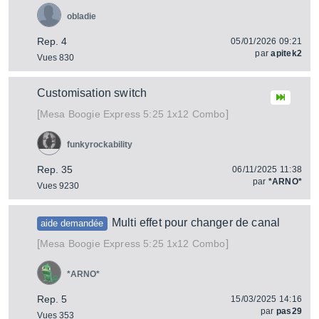
obladie
Rep. 4
05/01/2026 09:21
par
apitek2
Vues 830
Customisation switch
[
]
Express 5:25 1x12 Combo
Mesa Boogie
funkyrockability
Rep. 35
06/11/2025 11:38
par
*ARNO*
Vues 9230
Multi effet pour changer de canal
aide demandée
[
]
Express 5:25 1x12 Combo
Mesa Boogie
*ARNO*
Rep. 5
15/03/2025 14:16
par
pas29
Vues 353