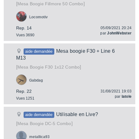
[
]
Fillmore 50 Combo
Mesa Boogie
Locomotiv
Rep. 14
05/09/2021 20:24
par
JohnWebster
Vues 3690
Mesa boogie F30 + Line 6
aide demandée
M13
[
]
F30 1x12 Combo
Mesa Boogie
Gabdag
Rep. 22
31/08/2021 19:03
par
latole
Vues 1251
Utilisable en Live?
aide demandée
[
]
DC-5 Combo
Mesa Boogie
metallica93