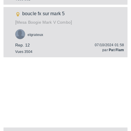
boucle fx sur mark 5
[
]
Mark V Combo
Mesa Boogie
elgrateux
Rep. 12
07/10/2024 01:58
par
Pat Flam
Vues 3504