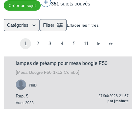
351
sujets trouvés
boîtier autrement plus portable qu'un ampli 3 corps.
Créer un sujet
Catégories
Filtrer
Effacer les filtres
1
2
3
4
5
11
lampes de préamp pour mesa boogie F50
[
]
F50 1x12 Combo
Mesa Boogie
YinD
Rep. 5
27/04/2026 21:57
par
jmabate
Vues 2033