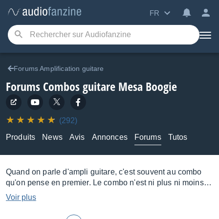
FR
Forums Amplification guitare
Forums Combos guitare Mesa Boogie
(292)
Produits
News
Avis
Annonces
Forums
Tutos
Quand on parle d'ampli guitare, c'est souvent au combo
qu'on pense en premier. Le combo n'est ni plus ni moins
que la combinaison au sein d'un même appareil d'un
Voir plus
préampli, d'un ampli de puissance et d'un baffle : bref, tout
ce qu'il faut pour faire du son avec votre guitare, dans un