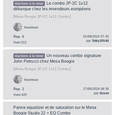
Le combo JP-2C 1x12
réactions à la news
débarque chez les revendeurs européens
[
]
JP-2C 1x12 Combo
Mesa Boogie
Hushman
Rep. 6
01/08/2024 07:45
par
ToNy35540
Vues 512
Un nouveau combo signature
réactions à la news
John Petrucci chez Mesa Boogie
[
]
JP-2C 1x12 Combo
Mesa Boogie
Hushman
Rep. 2
27/06/2024 08:30
par
Graon
Vues 420
Panne equalizer et de saturation sur le Mesa
Boogie Studio 22 + EQ Combo