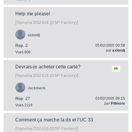
Help me please!
[
]
DS2416 (DSP Factory)
Yamaha
axiondj
Rep. 2
05/02/2005 00:58
par
axiondj
Vues 608
Devrais-je acheter cette carte?
[
]
DS2416 (DSP Factory)
Yamaha
Jackmeck
Rep. 27
03/02/2005 09:15
par
Fillmore
Vues 2119
Comment ça marche la ds et l'UC 33
[
]
DS2416 (DSP Factory)
Yamaha