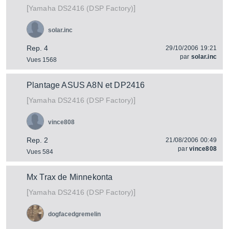
[
]
DS2416 (DSP Factory)
Yamaha
solar.inc
Rep. 4
29/10/2006 19:21
par
solar.inc
Vues 1568
Plantage ASUS A8N et DP2416
[
]
DS2416 (DSP Factory)
Yamaha
vince808
Rep. 2
21/08/2006 00:49
par
vince808
Vues 584
Mx Trax de Minnekonta
[
]
DS2416 (DSP Factory)
Yamaha
dogfacedgremelin