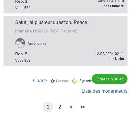
Rep. 1
15/02/2004 10:10
par
Fillmore
Vues 572
Salut j'ai plusieur question. Peace
[
]
DS2416 (DSP Factory)
Yamaha
Aménophis
Rep. 5
12/02/2004 02:11
par
Nobo
Vues 853
Créer un sujet
Charte
Options
Légende
Liste des modérateurs
1
2