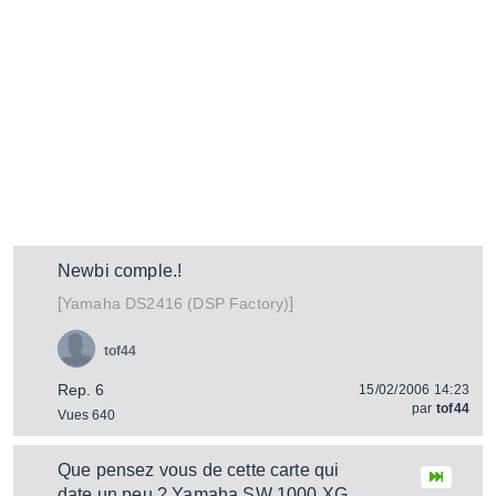
Newbi comple.!
[
]
DS2416 (DSP Factory)
Yamaha
tof44
Rep. 6
15/02/2006 14:23
par
tof44
Vues 640
Que pensez vous de cette carte qui
date un peu ? Yamaha SW 1000 XG