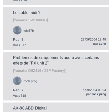
Vues 1162
Le cable midi ?
[
]
SW1000XG
Yamaha
lolo57b
Rep. 3
23/09/2004 18:48
par
Lonn
Vues 877
Problèmes de craquements audio avec certains
effets de "FX unit 2"
[
]
DS2416 (DSP Factory)
Yamaha
rock.prog
Rep. 7
15/09/2004 09:03
par
rock.prog
Vues 518
AX-88 ABD Digital