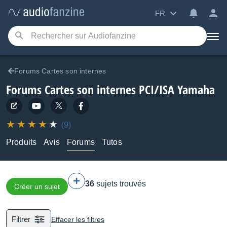
FR
Forums Cartes son internes
Forums Cartes son internes PCI/ISA Yamaha
(9)
Produits
Avis
Forums
Tutos
36
sujets trouvés
Créer un sujet
Filtrer
Effacer les filtres