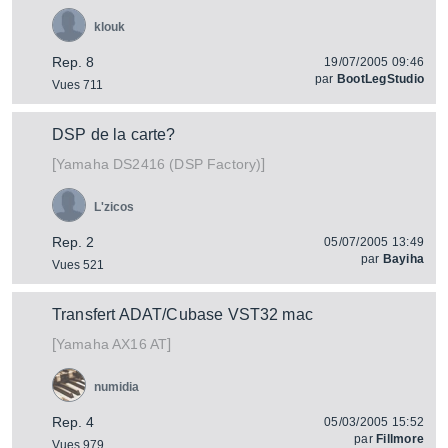
klouk
Rep. 8
19/07/2005 09:46
par
BootLegStudio
Vues 711
DSP de la carte?
[
]
DS2416 (DSP Factory)
Yamaha
L'zicos
Rep. 2
05/07/2005 13:49
par
Bayiha
Vues 521
Transfert ADAT/Cubase VST32 mac
[
]
AX16 AT
Yamaha
numidia
Rep. 4
05/03/2005 15:52
par
Fillmore
Vues 979