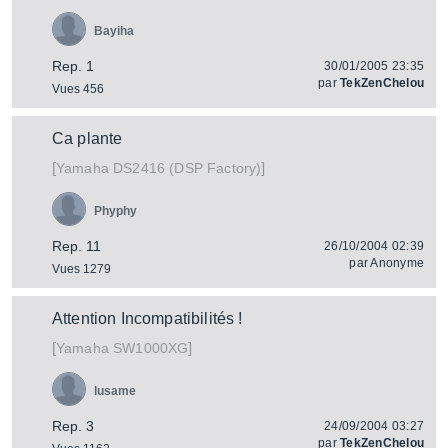
Bayiha
Rep. 1
30/01/2005 23:35
par
TekZenChelou
Vues 456
Ca plante
[
]
DS2416 (DSP Factory)
Yamaha
Phyphy
Rep. 11
26/10/2004 02:39
par
Anonyme
Vues 1279
Attention Incompatibilités !
[
]
SW1000XG
Yamaha
lusame
Rep. 3
24/09/2004 03:27
par
TekZenChelou