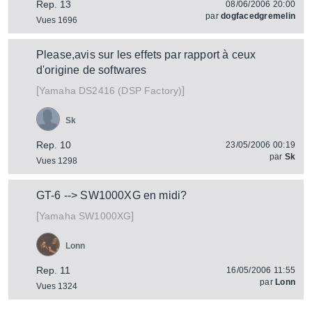
Rep. 13
08/06/2006 20:00
par
dogfacedgremelin
Vues 1696
Please,avis sur les effets par rapport à ceux
d'origine de softwares
[
]
DS2416 (DSP Factory)
Yamaha
Sk
Rep. 10
23/05/2006 00:19
par
Sk
Vues 1298
GT-6 --> SW1000XG en midi?
[
]
SW1000XG
Yamaha
Lonn
Rep. 11
16/05/2006 11:55
par
Lonn
Vues 1324