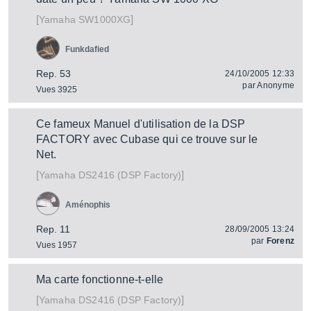
[
]
SW1000XG
Yamaha
Funkdafied
Rep. 53
24/10/2005 12:33
par
Anonyme
Vues 3925
Ce fameux Manuel d'utilisation de la DSP
FACTORY avec Cubase qui ce trouve sur le
Net.
[
]
DS2416 (DSP Factory)
Yamaha
Aménophis
Rep. 11
28/09/2005 13:24
par
Forenz
Vues 1957
Ma carte fonctionne-t-elle
[
]
DS2416 (DSP Factory)
Yamaha