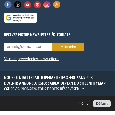
RECEVEZ NOTRE NEWSLETTER ÉDITORIALE
M’inscrire
Voir les précédentes newsletters
NOUS CONTACTER
PARTICIPER
ARTISTES
OFFRE SANS PUB
DEVENIR ANNONCEUR
GLOSSAIRE
AIDE
PLAN DU SITE
ENTITYMAP
CGU
CGV
© 2000-2026 TOUS DROITS RÉSERVÉS
FR
Thème :
Défaut