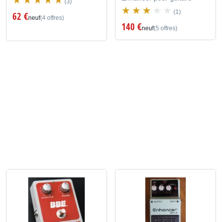
(3)
(1)
62 €
neuf
(4 offres)
140 €
neuf
(5 offres)