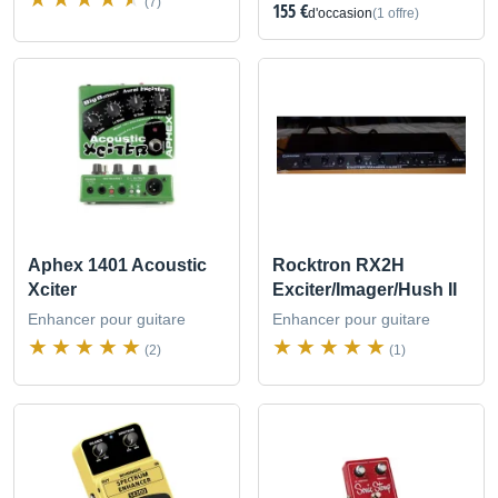
(7)
155 €
d'occasion
(1 offre)
Aphex 1401 Acoustic
Rocktron RX2H
Xciter
Exciter/Imager/Hush II
Enhancer pour guitare
Enhancer pour guitare
(2)
(1)