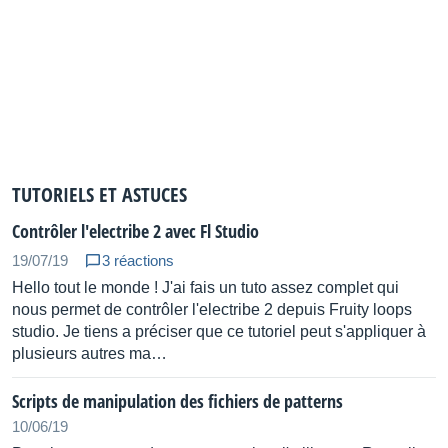
Audio
L/Mono Output (Standard Phone jack)
R Output (Standard Phone jack)
Headphones (Stereo mini jack)
Line Input (Stereo mini jack)
MIDI : In, Out (Use an included MIDI adapter cable)
USB : Type micro B
TUTORIELS ET ASTUCES
Sync : In, Out (Stereo mini jack)
Contrôler l'electribe 2 avec Fl Studio
External storage device
19/07/19
3 réactions
Hello tout le monde ! J'ai fais un tuto assez complet qui
SD Card (More than 1GB), SDHC Card (Up to 32GB)
nous permet de contrôler l'electribe 2 depuis Fruity loops
Power Supply
studio. Je tiens a préciser que ce tutoriel peut s'appliquer à
plusieurs autres ma…
AC Adaptor or AA battery x 6 (Alkaline battery or Nickel
metal hydride battery)
Scripts de manipulation des fichiers de patterns
Battery Life: Approximately 5 hours (POWER SAVING:
10/06/19
ON, with Nickel-Metal Hydride battery)