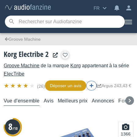
FR
Groove Machine
Korg Electribe 2
Groove Machine
de la marque
Korg
appartenant à la série
ElecTribe
Déposer un avis
Argus 243,43 €
(26)
Vue d’ensemble
Avis
Meilleurs prix
Annonces
Forums
8
/10
1366