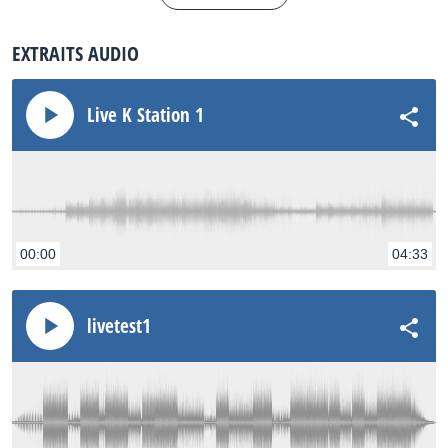
EXTRAITS AUDIO
Live K Station 1
00:00
04:33
livetest1