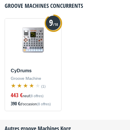
GROOVE MACHINES
CONCURRENTS
9
/10
CyDrums
Groove Machine
(1)
443 €
neuf
(8 offres)
390 €
d'occasion
(8 offres)
Autres groove Machines
Korg