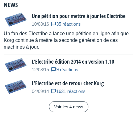
Sampling Frequency : 48.0 kHz
NEWS
Number of Oscillator Types : 409
Une pétition pour mettre à jour les Electribe
Number of Filter types : 16
10/08/16
35 réactions
Number of Modulation types : 72
Un fan des Electribe a lance une pétition en ligne afin que
Memory Capacity : 250 patterns
Korg continue à mettre la seconde génération de ces
Insert effects : 38 types
machines à jour.
Master effects : 32 types
L’Electribe édition 2014 en version 1.10
Sequencer
12/08/15
9 réactions
Up to 64 steps for each part
L’Electribe est de retour chez Korg
Up to 24 modulation sequences for each pattern
04/09/14
1631 réactions
Last Step can be varied for each part
Trigger Pads
Voir les 4 news
16 (Velocity sensitive is supported)
Connectors