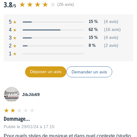
3.8
Source :
http://www.korg.com/us/products/dj/electribe/
(26 avis)
/5
Distribué par
Algam / La boîte noire du Musicien
5
15 %
(4 avis)
4
62 %
(16 avis)
3
15 %
(4 avis)
2
8 %
(2 avis)
1
Déposer un avis
Demander un avis
JibJib69
Dommage...
Publié le 29/01/24 à 17:15
Pour quels styles de musique et dans quel contexte (studio,