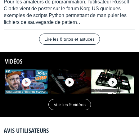
Pour les amateurs de programmation, l'utilisateur Russell
Current Consumption is less than 500 mA
Clarke vient de poster sur le forum Korg US quelques
exemples de scripts Python permettant de manipuler les
Chassis
fichiers de sauvegarde de pattern…
Zinc die cast
Lire les 8 tutos et astuces
Dimensions (W x D x H)
339 mm x 189 mm x 45 mm / 13.35” x 7.44” x 1.77”
VIDÉOS
Weight
1.6 kg / 3.53 lbs
Operating temperature
0- +40℃ (non-condensing)
Voir les 9 vidéos
Accessories
AC Adaptor (KA-350), MIDI adapter cable x 2,
AVIS UTILISATEURS
Ableton Live 9 Lite
(License card included)