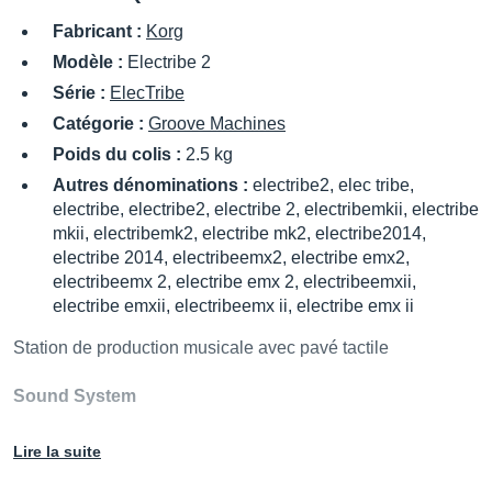
Fabricant :
Korg
Modèle :
Electribe 2
Série :
ElecTribe
Catégorie :
Groove Machines
Poids du colis :
2.5 kg
Autres dénominations :
electribe2, elec tribe,
electribe, electribe2, electribe 2, electribemkii, electribe
mkii, electribemk2, electribe mk2, electribe2014,
electribe 2014, electribeemx2, electribe emx2,
electribeemx 2, electribe emx 2, electribeemxii,
electribe emxii, electribeemx ii, electribe emx ii
Station de production musicale avec pavé tactile
Sound System
Maximum Polyphony : 24 voices (Pseudo-polyphonic)
Lire la suite
Number of parts : 16