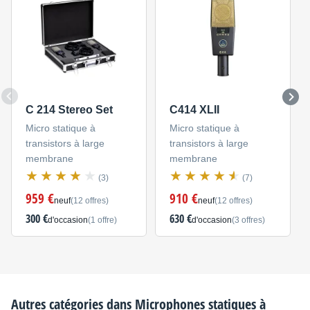
C 214 Stereo Set
C414 XLII
Micro statique à
Micro statique à
transistors à large
transistors à large
membrane
membrane
(3)
(7)
959 €
910 €
neuf
(12 offres)
neuf
(12 offres)
300 €
630 €
d'occasion
(1 offre)
d'occasion
(3 offres)
Autres catégories dans
Microphones statiques à