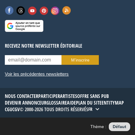
RECEVEZ NOTRE NEWSLETTER ÉDITORIALE
M’inscrire
Voir les précédentes newsletters
NOUS CONTACTER
PARTICIPER
ARTISTES
OFFRE SANS PUB
DEVENIR ANNONCEUR
GLOSSAIRE
AIDE
PLAN DU SITE
ENTITYMAP
CGU
CGV
© 2000-2026 TOUS DROITS RÉSERVÉS
FR
Thème :
Défaut