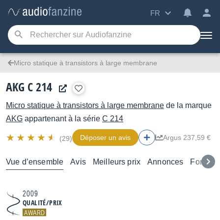
FR
Micro statique à transistors à large membrane
AKG C 214
Micro statique à transistors à large membrane
de la marque
AKG
appartenant à la série
C 214
Déposer un avis
Argus 237,59 €
(29)
Vue d’ensemble
Avis
Meilleurs prix
Annonces
Forums
2009
QUALITÉ/PRIX
AWARD