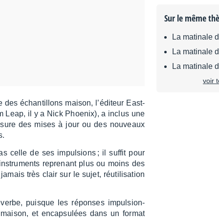
Sur le même th
La matinale 
La matinale 
La matinale 
voir 
 des échan­tillons maison, l’édi­teur East­
 Leap, il y a Nick Phoe­nix), a inclus une
à mesure des mises à jour ou des nouveaux
s.
 celle de ses impul­sions ; il suffit pour
ins­tru­ments repre­nant plus ou moins des
amais très clair sur le sujet, réuti­li­sa­tion
éverbe, puisque les réponses impul­sion­
s maison, et encap­su­lées dans un format