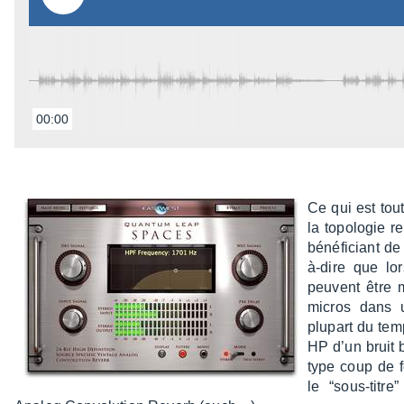
00:00
Ce qui est tout 
la topo­lo­gie re
béné­fi­ciant d
à-dire que lor
peuvent être m
micros dans u
plupart du temp
HP d’un bruit b
type coup de f
le “sous-titr