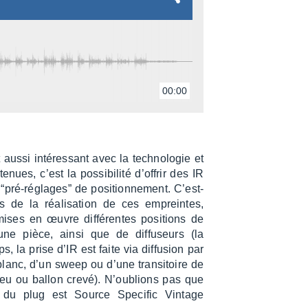
00:00
aussi inté­res­sant avec la tech­no­lo­gie et
te­nues, c’est la possi­bi­lité d’of­frir des IR
e “pré-réglages” de posi­tion­ne­ment. C’est-
s de la réali­sa­tion de ces empreintes,
ises en œuvre diffé­rentes posi­tions de
ne pièce, ainsi que de diffu­seurs (la
s, la prise d’IR est faite via diffu­sion par
lanc, d’un sweep ou d’une tran­si­toire de
eu ou ballon crevé). N’ou­blions pas que
e” du plug est Source Speci­fic Vintage