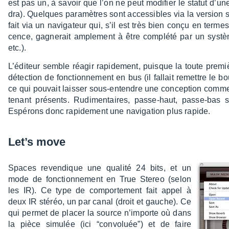
est pas un, à savoir que l’on ne peut modi­fier le statut d’u
dra). Quelques para­mètres sont acces­sibles via la version st
fait via un navi­ga­teur qui, s’il est très bien conçu en termes de
cence, gagne­rait ample­ment à être complété par un système
etc.).
L’édi­teur semble réagir rapi­de­ment, puisque la toute pre
détec­tion de fonc­tion­ne­ment en bus (il fallait remettre l
ce qui pouvait lais­ser sous-entendre une concep­tion comme ef
te­nant présents. Rudi­men­taires, passe-haut, passe-bas
Espé­rons donc rapi­de­ment une navi­ga­tion plus rapide.
Let’s move
Spaces reven­dique une qualité 24 bits, et un
mode de fonc­tion­ne­ment en True Stereo (selon
les IR). Ce type de compor­te­ment fait appel à
deux IR stéréo, un par canal (droit et gauche). Ce
qui permet de placer la source n’im­porte où dans
la pièce simu­lée (ici “convo­luée”) et de faire