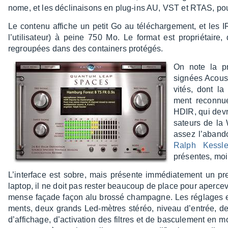
nome, et les décli­nai­sons en plug-ins AU, VST et RTAS, pou
Le contenu affiche un petit Go au télé­char­ge­ment, et les IR
l’uti­li­sa­teur) à peine 750 Mo. Le format est proprié­taire
regrou­pées dans des contai­ners proté­gés.
On note la pr
signées Acous­t
vi­tés, dont l
ment recon­nu
HDIR, qui devra
sa­teurs de la
assez l’aban­d
Ralph Kess­le
présentes, moi
L’in­ter­face est sobre, mais présente immé­dia­te­ment un pr
laptop, il ne doit pas rester beau­coup de place pour aper­ce­vo
mense façade façon alu brossé cham­pagne. Les réglages et 
ments, deux grands Led-mètres stéréo, niveau d’en­trée, de
d’af­fi­chage, d’ac­ti­va­tion des filtres et de bascu­le­ment e