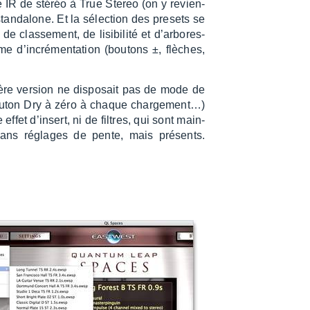
ne IR de stéréo à True Stereo (on y revien­
an­da­lone. Et la sélec­tion des presets se
 clas­se­ment, de lisi­bi­lité et d’ar­bo­res­
 d’in­cré­men­ta­tion (boutons ±, flèches,
mière version ne dispo­sait pas de mode de
e bouton Dry à zéro à chaque char­ge­ment…)
fet d’in­sert, ni de filtres, qui sont main­
 sans réglages de pente, mais présents.