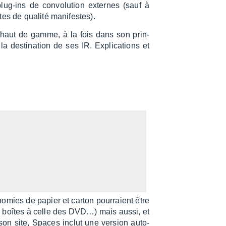
 plug-ins de convo­lu­tion externes (sauf à
es de qualité mani­festes).
haut de gamme, à la fois dans son prin­
a desti­na­tion de ses IR. Expli­ca­tions et
o­mies de papier et carton pour­raient être
es boîtes à celle des DVD…) mais aussi, et
 son site, Spaces inclut une version auto­