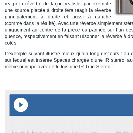
réagir la réverbe de façon réaliste, par exemple
une source placée à droite fera réagir la réverbe
prin­ci­pa­le­ment à droite et aussi à gauche
(comme dans la réalité). Avec une réverbe simple­ment stér
unique­ment au centre de la pièce ou pannée sur l’un des
quence, respec­ti­ve­ment en faisant réson­ner la réverbe à d
côtés.
L’exemple suivant illustre mieux qu’un long discours : au
sur lequel est insé­rée Spaces char­gée d’une IR stéréo, a
même prin­cipe avec cette fois une IR True Stereo :