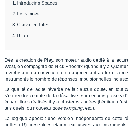
Introducing Spaces
Let’s move
Classified Files...
Bilan
Dès la créa­tion de Play, son moteur audio dédié à la lecture
West, en compa­gnie de Nick Phoe­nix (quand il y a Quan­tum
réver­bé­ra­tion à convo­lu­tion, en augmen­tant au fur et 
instru­ments le nombre de réponses impul­sion­nelles incluse
La qualité de ladite réverbe ne fait aucun doute, en tout cas
s’en rendre compte de la désac­ti­ver sur certains presets d’
échan­tillons réali­sés il y a plusieurs années (l’édi­teur n’est j
tels quels, ou nouveau
down­sam­pling
, etc.).
La logique appe­lait une version indé­pen­dante de cette r
nelles (IR) présen­tées étaient exclu­sives aux instru­ment