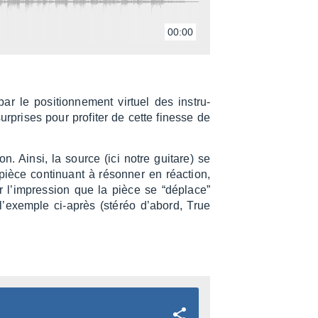
00:00
par le posi­tion­ne­ment virtuel des instru­
urprises pour profi­ter de cette finesse de
ion. Ainsi, la source (ici notre guitare) se
ièce conti­nuant à réson­ner en réac­tion,
 l’im­pres­sion que la pièce se “déplace”
r l’exemple ci-après (stéréo d’abord, True