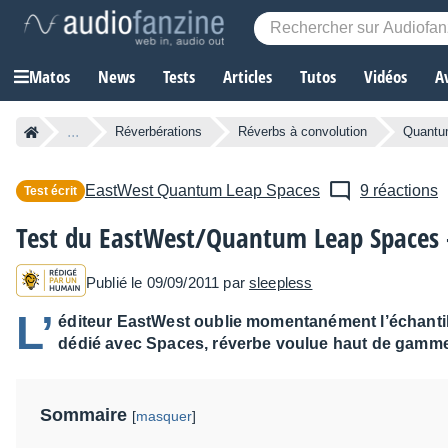
Matos
News
Tests
Articles
Tutos
Vidéos
A
...
Réverbérations
Réverbs à convolution
Quantu
EastWest
Quantum Leap Spaces
9 réactions
Test écrit
Test du EastWest/Quantum Leap Spaces -
Publié le 09/09/2011 par
sleepless
L’
éditeur EastWest oublie momentanément l’échantillo
dédié avec Spaces, réverbe voulue haut de gamme, 
Sommaire
[
masquer
]