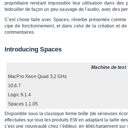
proprié­taire rendant impos­sible leur utili­sa­tion dans des
bidouiller de façon un peu sauvage de l’au­dio, avec des pert
C’est chose faite avec Spaces, réverbe présen­tée comme 
cipe de fonc­tion­ne­ment, et dans celui de la créa­tion et de l
commen­taires.
Intro­du­cing Spaces
Machine de test
MacPro Xeon Quad 3,2 GHz
10.6.7
Logic 9.1.4
Spaces 1.1.05
Dispo­nible sous la clas­sique forme boîte (de sérieuses écon
effec­tuées sur tous les produits EW en adap­tant la taille d
c’est une nouveauté chez l’édi­teur, en télé­char­ge­ment sur