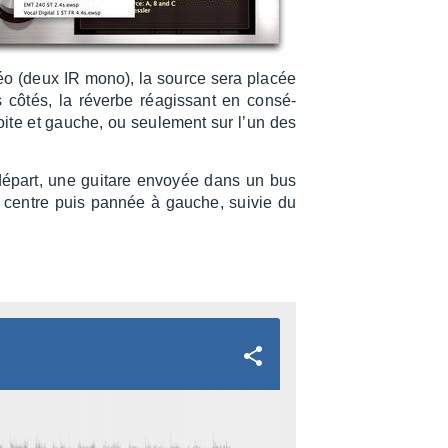
éo (deux IR mono), la source sera placée
 côtés, la réverbe réagis­sant en consé­
roite et gauche, ou seule­ment sur l’un des
 départ, une guitare envoyée dans un bus
u centre puis pannée à gauche, suivie du