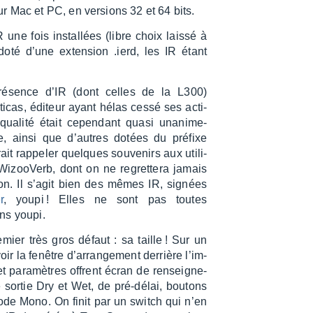
r Mac et PC, en versions 32 et 64 bits.
 une fois instal­lées (libre choix laissé à
, doté d’une exten­sion .ierd, les IR étant
ésence d’IR (dont celles de la L300)
i­cas, éditeur ayant hélas cessé ses acti­
a qualité était cepen­dant quasi unani­me­
e, ainsi que d’autres dotées du préfixe
it rappe­ler quelques souve­nirs aux utili­
 Wizoo­Verb, dont on ne regret­tera jamais
on. Il s’agit bien des mêmes IR, signées
r
, youpi ! Elles ne sont pas toutes
ns youpi.
emier très gros défaut : sa taille ! Sur un
ir la fenêtre d’ar­ran­ge­ment derrière l’im­
para­mètres offrent écran de rensei­gne­
 sortie Dry et Wet, de pré-délai, boutons
n mode Mono. On finit par un switch qui n’en