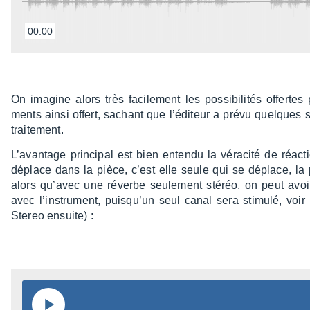
00:00
On imagine alors très faci­le­ment les possi­bi­li­tés offertes 
ments ainsi offert, sachant que l’édi­teur a prévu quelques s
trai­te­ment.
L’avan­tage prin­ci­pal est bien entendu la véra­cité de réac­t
déplace dans la pièce, c’est elle seule qui se déplace, la p
alors qu’avec une réverbe seule­ment stéréo, on peut avoir
avec l’ins­tru­ment, puisqu’un seul canal sera stimulé, voi
Stereo ensuite) :