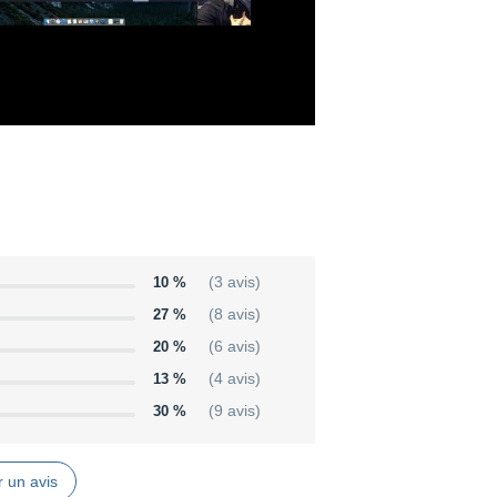
10 %
(3 avis)
27 %
(8 avis)
20 %
(6 avis)
13 %
(4 avis)
30 %
(9 avis)
 un avis