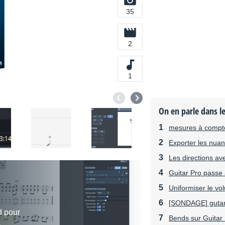
35
2
1
On en parle dans l
mesures à compt
Exporter les nua
Les directions a
Guitar Pro passe 
Uniformiser le vo
[SONDAGE] gutar 
d pour
Bends sur Guitar 
s