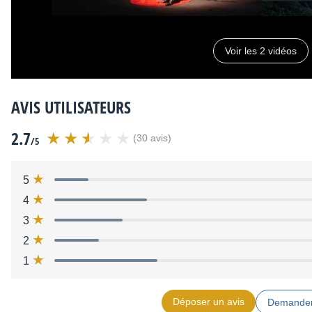
Voir les 2 vidéos
AVIS UTILISATEURS
2.7
(30 avis)
/5
5
4
3
2
1
Déposer un avis
Demander