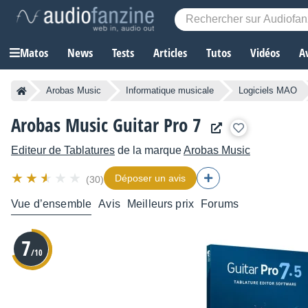
Matos
News
Tests
Articles
Tutos
Vidéos
A
Arobas Music
Informatique musicale
Logiciels MAO
Arobas Music Guitar Pro 7
Editeur de Tablatures
de la marque
Arobas Music
Déposer un avis
(30)
Vue d’ensemble
Avis
Meilleurs prix
Forums
7
/10