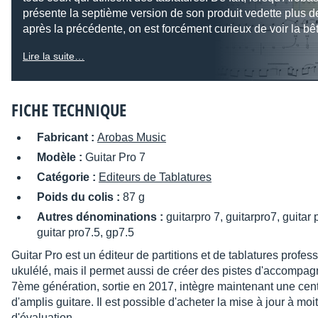
présente la septième version de son produit vedette plus d
après la précédente, on est forcément curieux de voir la bê
Lire la suite…
FICHE TECHNIQUE
Fabricant :
Arobas Music
Modèle :
Guitar Pro 7
Catégorie :
Editeurs de Tablatures
Poids du colis :
87 g
Autres dénominations :
guitarpro 7, guitarpro7, guitar 
guitar pro7.5, gp7.5
Guitar Pro est un éditeur de partitions et de tablatures profes
ukulélé, mais il permet aussi de créer des pistes d'accompag
7ème génération, sortie en 2017, intègre maintenant une cent
d'amplis guitare. Il est possible d'acheter la mise à jour à moi
d'évaluation.