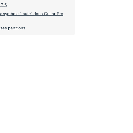
 7.6
 symbole "mute" dans Guitar Pro
 ses partitions