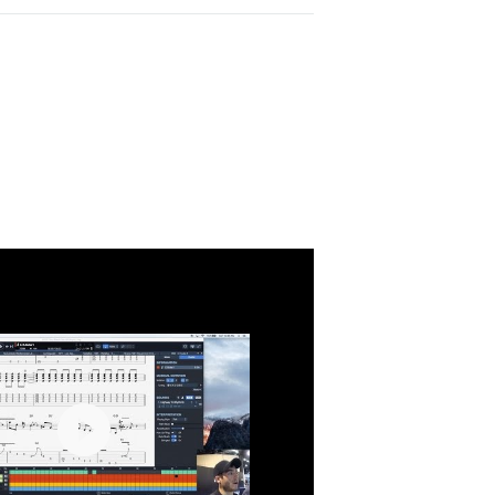
ets usine de sons qui associent un
udio) dont 700 sons "signatures" de titres
de toutes les cordes simultanément.
L.