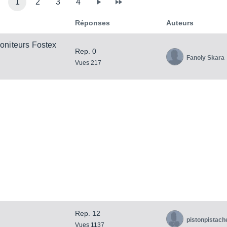
1
2
3
4
Réponses
Auteurs
moniteurs Fostex
Rep. 0
Fanoly Skara
Vues 217
Rep. 12
pistonpistach
Vues 1137