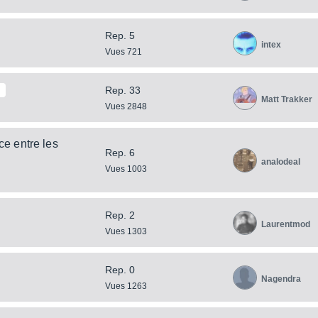
Rep. 5
intex
Vues 721
Rep. 33
Matt Trakker
Vues 2848
e entre les
Rep. 6
analodeal
Vues 1003
Rep. 2
Laurentmod
Vues 1303
Rep. 0
Nagendra
Vues 1263