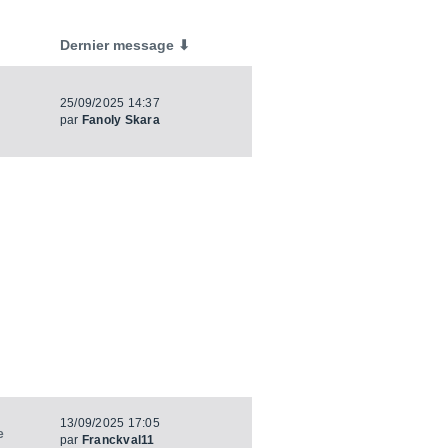
Dernier message ⬇
25/09/2025 14:37
par
Fanoly Skara
13/09/2025 17:05
e
par
Franckval11