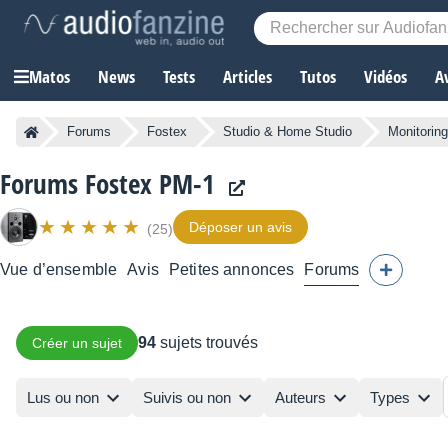
Matos
News
Tests
Articles
Tutos
Vidéos
A
Forums
Fostex
Studio & Home Studio
Monitoring
Forums Fostex PM-1
Déposer un avis
(25)
Vue d’ensemble
Avis
Petites annonces
Forums
94
sujets trouvés
Créer un sujet
Lus ou non
Suivis ou non
Auteurs
Types