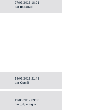
27/05/2013 18:01
par
babas3d
18/03/2013 21:41
par
Ostràl
19/06/2012 09:38
par
_d j a n g o