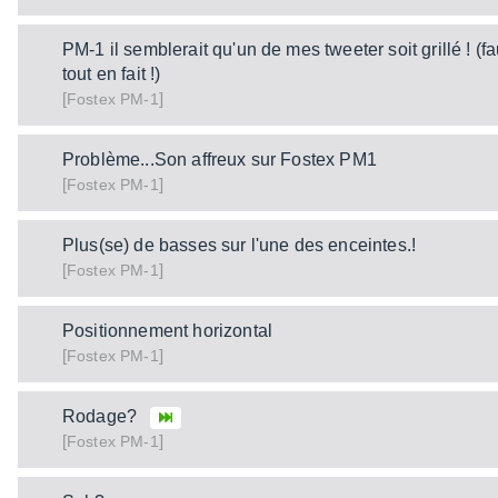
PM-1 il semblerait qu'un de mes tweeter soit grillé ! (f
tout en fait !)
[
]
PM-1
Fostex
Problème...Son affreux sur Fostex PM1
[
]
PM-1
Fostex
Plus(se) de basses sur l'une des enceintes.!
[
]
PM-1
Fostex
Positionnement horizontal
[
]
PM-1
Fostex
Rodage?
[
]
PM-1
Fostex