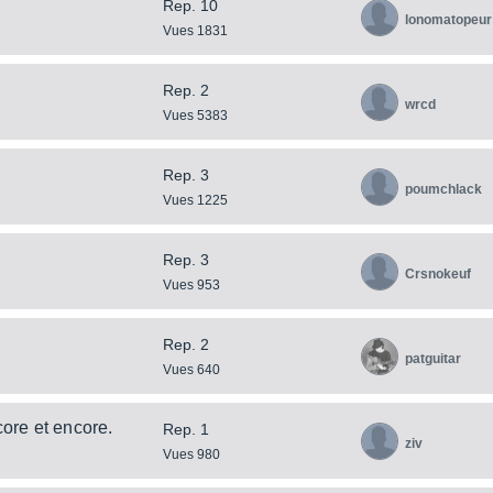
Rep. 10
lonomatopeur
Vues 1831
Rep. 2
wrcd
Vues 5383
Rep. 3
poumchlack
Vues 1225
Rep. 3
Crsnokeuf
Vues 953
Rep. 2
patguitar
Vues 640
ore et encore.
Rep. 1
ziv
Vues 980