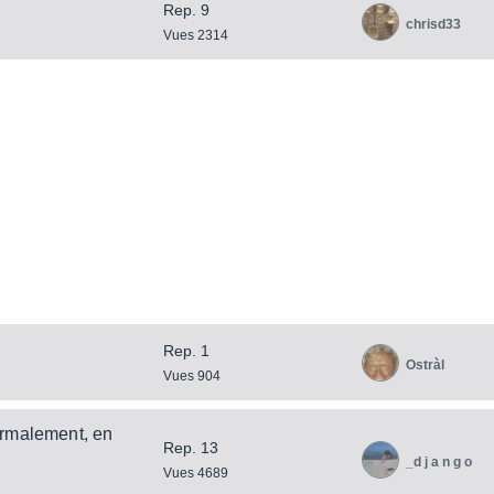
Rep. 9
chrisd33
Vues 2314
Rep. 1
Ostràl
Vues 904
ormalement, en
Rep. 13
_d j a n g o
Vues 4689