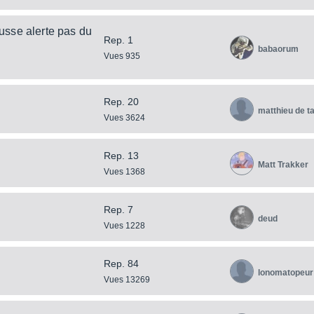
ausse alerte pas du
Rep. 1
babaorum
Vues 935
Rep. 20
matthieu de 
Vues 3624
Rep. 13
Matt Trakker
Vues 1368
Rep. 7
deud
Vues 1228
Rep. 84
lonomatopeur
Vues 13269