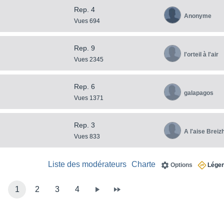
Rep. 4
Anonyme
Vues 694
Rep. 9
l'orteil à l'air
Vues 2345
Rep. 6
galapagos
Vues 1371
Rep. 3
A l'aise Breiz
Vues 833
Liste des modérateurs
Charte
Options
Lége
1
2
3
4