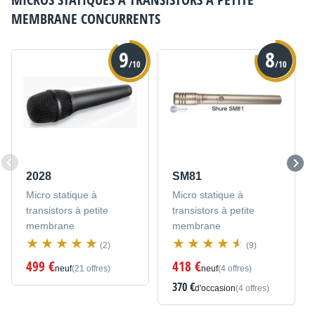
MEMBRANE
CONCURRENTS
9
8
/10
/10
2028
SM81
Micro statique à
Micro statique à
transistors à petite
transistors à petite
membrane
membrane
(2)
(9)
499 €
418 €
neuf
(21 offres)
neuf
(4 offres)
370 €
d'occasion
(4 offres)