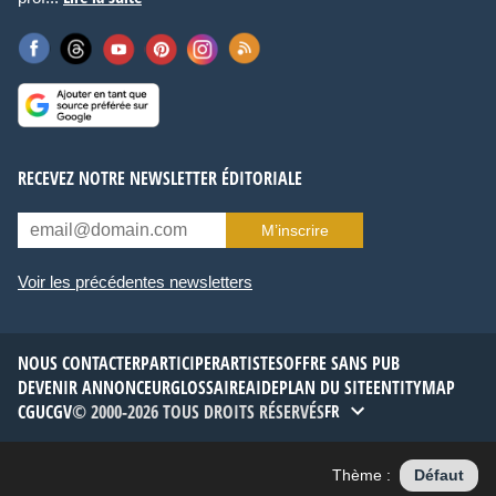
RECEVEZ NOTRE NEWSLETTER ÉDITORIALE
M’inscrire
Voir les précédentes newsletters
NOUS CONTACTER
PARTICIPER
ARTISTES
OFFRE SANS PUB
DEVENIR ANNONCEUR
GLOSSAIRE
AIDE
PLAN DU SITE
ENTITYMAP
CGU
CGV
© 2000-2026 TOUS DROITS RÉSERVÉS
FR
Thème :
Défaut