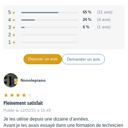
Poids (sans accessoires) : 120 grammes
Dimensions : L 159,5 mm ; Ø 21 mm
5
65 %
(11 avis)
Fourni avec : Coffret de protection, pince AT8405a et
4
24 %
(4 avis)
bonnette.
3
6 %
(1 avis)
Source : Audio-Technica
2
1
Distribué par
Audio-Technica Europe
Déposer un avis
Demander un avis
Nonolepiano
Pleinement satisfait
Publié le 12/02/21 à 15:49
Je les utilise depuis une dizaine d'années.
Avant je les avais essayé dans une formation de technicien