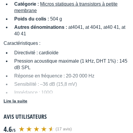
Catégorie :
Micros statiques à transistors à petite
membrane
Poids du colis :
504 g
Autres dénominations :
at4041, at 4041, at40 41, at
40 41
Caractéristiques :
Directivité : cardioïde
Pression acoustique maximale (1 kHz, DHT 1%) : 145
dB SPL
Réponse en fréquence : 20-20 000 Hz
Sensibilité : –36 dB (15,8 mV)
Impédance : 100Ω
Rapport signal/bruit (1 kHz, 1 Pa) : 70 dB
Lire la suite
Dynamique (1 kHz) : 121 dB
AVIS UTILISATEURS
Bruit : 24 dB SPL
Filtre passe-haut : 80 Hz, 12 dB/octave
4.6
(17 avis)
/5