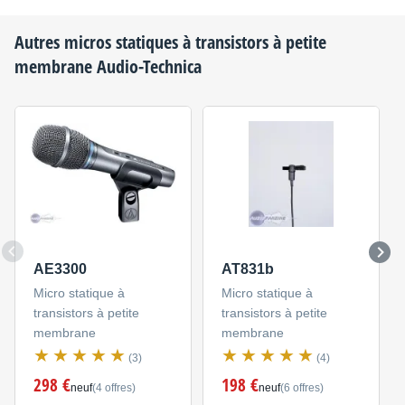
Autres micros statiques à transistors à petite
membrane
Audio-Technica
AE3300
AT831b
Micro statique à
Micro statique à
transistors à petite
transistors à petite
membrane
membrane
(3)
(4)
298 €
198 €
neuf
(4 offres)
neuf
(6 offres)