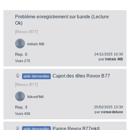
Problème enregistrement sur bande (Lecture
Ok)
[
]
B77
Revox
Initials MB
Rep. 0
24/11/2025 10:30
par
Initials MB
Vues 275
Capot des têtes Revox B77
aide demandée
[
]
B77
Revox
NikonFM6
Rep. 3
25/02/2025 13:30
par
venuxdeluxe
Vues 408
Panne Revox B77mkII
aide demandée