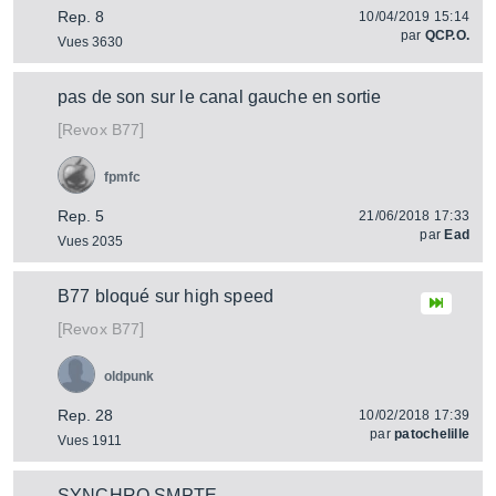
Rep. 8
10/04/2019 15:14
par
QCP.O.
Vues 3630
pas de son sur le canal gauche en sortie
[
]
B77
Revox
fpmfc
Rep. 5
21/06/2018 17:33
par
Ead
Vues 2035
B77 bloqué sur high speed
[
]
B77
Revox
oldpunk
Rep. 28
10/02/2018 17:39
par
patochelille
Vues 1911
SYNCHRO SMPTE