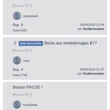
[
]
B77
Revox
zatizatizati
Rep. 9
19/04/2019 10:54
par
Stefdemeudon
Vues 5351
Bruits aux rembobinages B77
aide demandée
[
]
B77
Revox
steif
Rep. 9
18/04/2019 21:37
par
Stefdemeudon
Vues 2736
Bouton PAUSE !
[
]
B77
Revox
fred78600