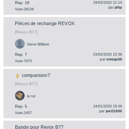
Rep. 18
29/03/2020 22:14
par
pfby
Vues 28138
Pièces de rechange REVOX
[
]
B77
Revox
Steve William
Rep. 7
03/02/2020 10:38
par
omega68
Vues 7075
compansion?
[
]
B77
Revox
le rat
Rep. 5
24/01/2020 19:36
par
joel31800
Vues 2457
Bande pour Revox B77