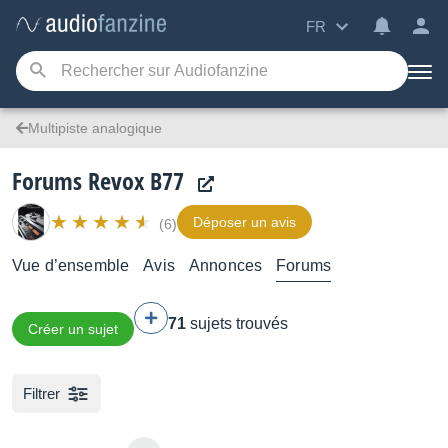
FR
Multipiste analogique
Forums Revox B77
Déposer un avis
(6)
Vue d’ensemble
Avis
Annonces
Forums
71
sujets trouvés
Créer un sujet
Filtrer