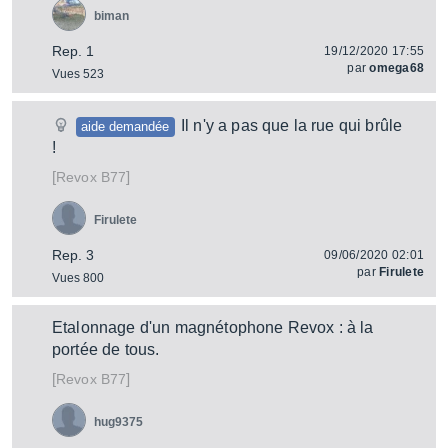
biman
Rep. 1
19/12/2020 17:55
par
omega68
Vues 523
Il n'y a pas que la rue qui brûle
aide demandée
!
[
]
B77
Revox
Firulete
Rep. 3
09/06/2020 02:01
par
Firulete
Vues 800
Etalonnage d'un magnétophone Revox : à la
portée de tous.
[
]
B77
Revox
hug9375