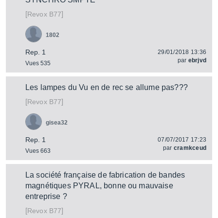
[
]
B77
Revox
1802
Rep. 1
29/01/2018 13:36
par
ebrjvd
Vues 535
Les lampes du Vu en de rec se allume pas???
[
]
B77
Revox
gisea32
Rep. 1
07/07/2017 17:23
par
cramkceud
Vues 663
La société française de fabrication de bandes
magnétiques PYRAL, bonne ou mauvaise
entreprise ?
[
]
B77
Revox