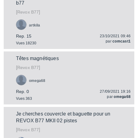
b77
[
]
B77
Revox
artkila
Rep. 15
23/10/2021 09:46
par
comcast1
Vues 18230
Têtes magnétiques
[
]
B77
Revox
omega68
Rep. 0
27/09/2021 19:16
par
omega68
Vues 363
Je cherches couvercle et baguette pour un
REVOX B77 MKII 02 pistes
[
]
B77
Revox