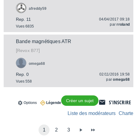
afreddy59
Rep. 11
04/04/2017 09:18
par
rroland
Vues 6835
Bande magnétiques ATR
[
]
B77
Revox
omega68
Rep. 0
02/11/2016 19:58
par
omega68
Vues 558
Créer un sujet
S'INSCRIRE
Options
Légende
Liste des modérateurs
Charte
1
2
3