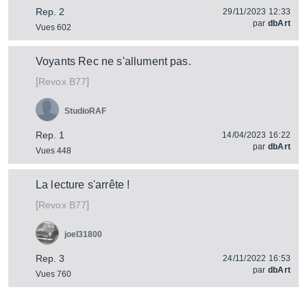
Rep. 2
29/11/2023 12:33
par
dbArt
Vues 602
Voyants Rec ne s'allument pas.
[
]
B77
Revox
StudioRAF
Rep. 1
14/04/2023 16:22
par
dbArt
Vues 448
La lecture s'arrête !
[
]
B77
Revox
joel31800
Rep. 3
24/11/2022 16:53
par
dbArt
Vues 760