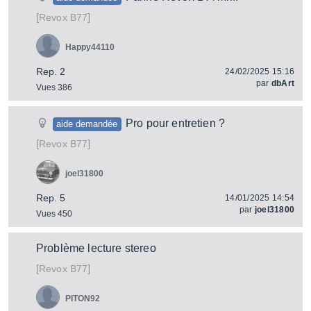
[
]
B77
Revox
Happy44110
Rep. 2
24/02/2025 15:16
par
dbArt
Vues 386
Pro pour entretien ?
aide demandée
[
]
B77
Revox
joel31800
Rep. 5
14/01/2025 14:54
par
joel31800
Vues 450
Problème lecture stereo
[
]
B77
Revox
PITON92