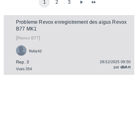
1
2
3
Probleme Revox enregistrement des aigus Revox
B77 MK1
[
]
B77
Revox
fluby42
Rep. 3
28/12/2025 09:50
par
dbArt
Vues 354