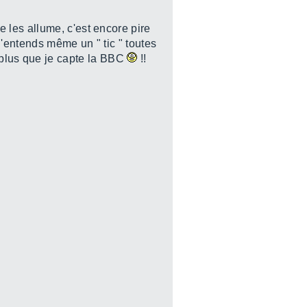
 les allume, c'est encore pire
j'entends même un " tic " toutes
it plus que je capte la BBC
!!