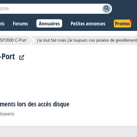
vis
Forums
Annuaires
Petites annonces
Promos
SP2000 C-Port
j'ai tout fait mais j'ai toujours ces pinaise de gresilleme
-Port
lements lors des accès disque
llowers