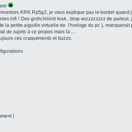
urer
monitors KRK Rp5g2, je vous explique pas le bordel quand je
s hifi ! Des grshchiiiiiiit krak , blop wizzzzzzzz de partout. 
it de la petite aiguille virtuelle de l'horloge du pc ), manquera
al de sujets à ce propos mais là ...
i toujours ces craquements et buzzs.
figurations
mment )