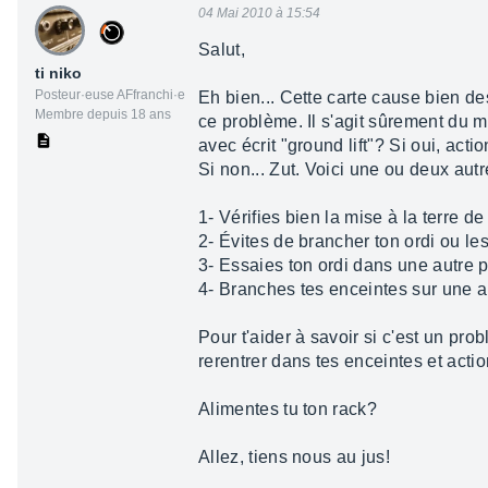
04 Mai 2010 à 15:54
Salut,
ti niko
Posteur·euse AFfranchi·e
Eh bien... Cette carte cause bien de
Membre depuis 18 ans
ce problème. Il s'agit sûrement du 
avec écrit "ground lift"? Si oui, acti
Si non... Zut. Voici une ou deux au
1- Vérifies bien la mise à la terre de
2- Évites de brancher ton ordi ou le
3- Essaies ton ordi dans une autre 
4- Branches tes enceintes sur une au
Pour t'aider à savoir si c'est un p
rerentrer dans tes enceintes et acti
Alimentes tu ton rack?
Allez, tiens nous au jus!