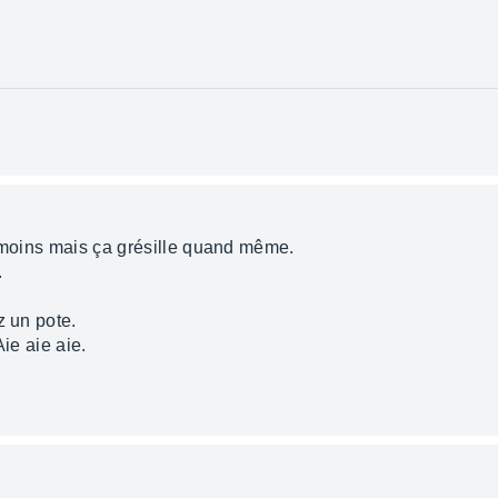
e moins mais ça grésille quand même.
.
z un pote.
Aie aie aie.