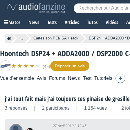
Matos
News
Tests
Articles
Tutos
Vidéos
A
...
Cartes son PCI/ISA + rack
DSP24 + ADDA2000 / D
Hoontech DSP24 + ADDA2000 / DSP2000 C
Déposer un avis
(45)
Vue d’ensemble
Avis
Forums
News
Test
Tutoriels
j'ai tout fait mais j'ai toujours ces pinaise de gresil
3 réponses
2 participants
1 164 vues
2 fo
27 Avril 2010 à 12:45