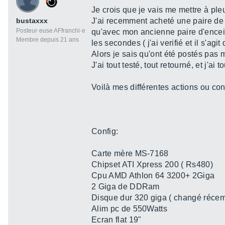
Je crois que je vais me mettre à ple
bustaxxx
J'ai recemment acheté une paire de 
Posteur·euse AFfranchi·e
qu'avec mon ancienne paire d'enceinte
Membre depuis 21 ans
les secondes ( j'ai verifié et il s'ag
Alors je sais qu'ont été postés pas m
J'ai tout testé, tout retourné, et j'a
Voilà mes différentes actions ou con
Config:
Carte mère MS-7168
Chipset ATI Xpress 200 ( Rs480)
Cpu AMD Athlon 64 3200+ 2Giga
2 Giga de DDRam
Disque dur 320 giga ( changé réce
Alim pc de 550Watts
Ecran flat 19"