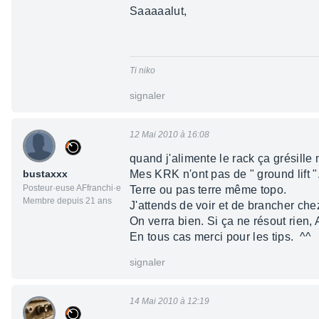
Saaaaalut,
Ti niko
signaler
12 Mai 2010 à 16:08
quand j'alimente le rack ça grésill
bustaxxx
Mes KRK n'ont pas de " ground lift "
Posteur·euse AFfranchi·e
Terre ou pas terre même topo.
Membre depuis 21 ans
J'attends de voir et de brancher che
On verra bien. Si ça ne résout rien, 
En tous cas merci pour les tips. ^^
signaler
14 Mai 2010 à 12:19