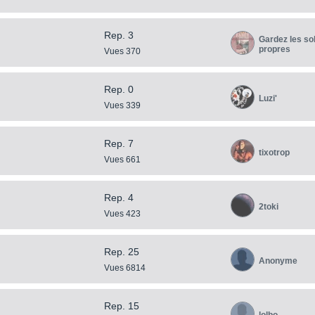
Rep. 3
Gardez les so
propres
Vues 370
Rep. 0
Luzi'
Vues 339
Rep. 7
tixotrop
Vues 661
Rep. 4
2toki
Vues 423
Rep. 25
Anonyme
Vues 6814
Rep. 15
lolbo