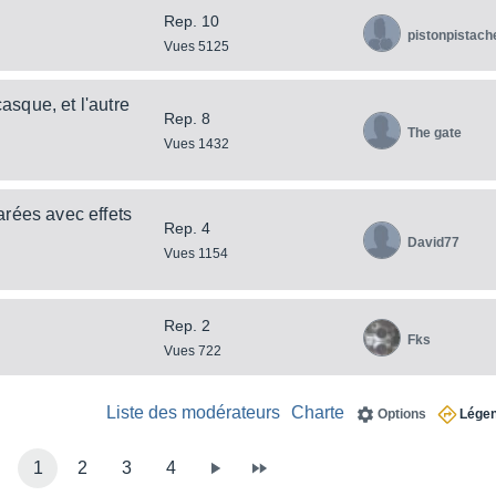
Rep. 10
pistonpistach
Vues 5125
sque, et l'autre
Rep. 8
The gate
Vues 1432
arées avec effets
Rep. 4
David77
Vues 1154
Rep. 2
Fks
Vues 722
Liste des modérateurs
Charte
Options
Lége
1
2
3
4