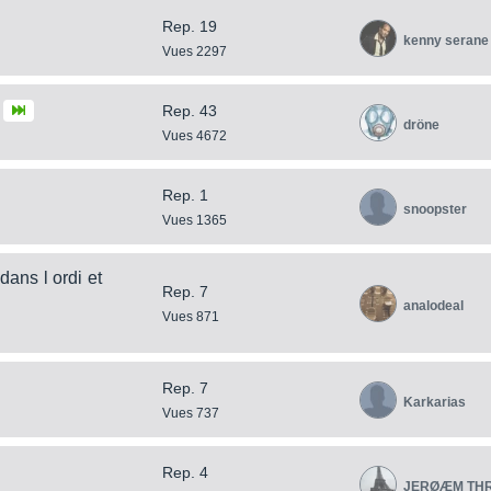
Rep. 19
kenny serane
Vues 2297
Rep. 43
dröne
Vues 4672
Rep. 1
snoopster
Vues 1365
dans l ordi et
Rep. 7
analodeal
Vues 871
Rep. 7
Karkarias
Vues 737
Rep. 4
JERØÆM TH