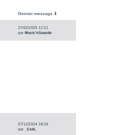
Dernier message ⬇
27/02/2025 12:31
par
Music'nSounds
07/12/2024 18:28
par
_Cobi_