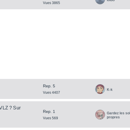
Vues 3865
Rep. 5
K-k
Vues 4407
 VLZ ? Sur
Rep. 1
Gardez les so
propres
Vues 569