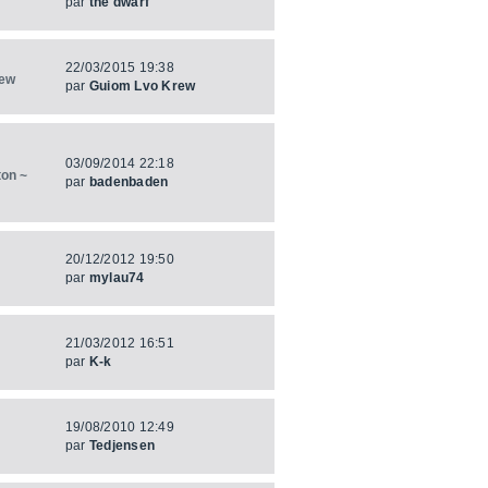
par
the dwarf
22/03/2015 19:38
rew
par
Guiom Lvo Krew
03/09/2014 22:18
ton ~
par
badenbaden
20/12/2012 19:50
par
mylau74
21/03/2012 16:51
par
K-k
19/08/2010 12:49
par
Tedjensen