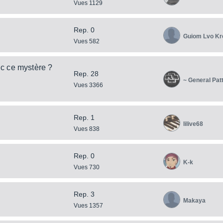
Vues 1129
Rep. 0
Guiom Lvo K
Vues 582
c ce mystère ?
Rep. 28
~ General Pat
Vues 3366
Rep. 1
lilive68
Vues 838
Rep. 0
K-k
Vues 730
Rep. 3
Makaya
Vues 1357