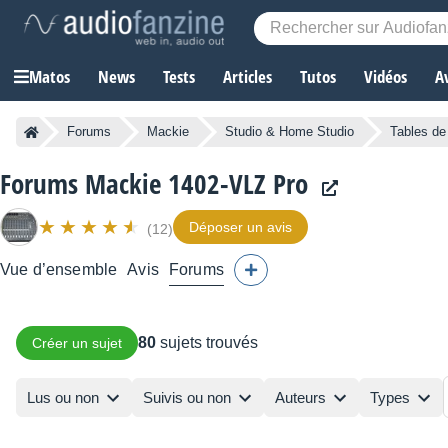
Matos
News
Tests
Articles
Tutos
Vidéos
A
Forums
Mackie
Studio & Home Studio
Tables de
Forums Mackie 1402-VLZ Pro
Déposer un avis
(12)
Vue d’ensemble
Avis
Forums
80
sujets trouvés
Créer un sujet
Lus ou non
Suivis ou non
Auteurs
Types