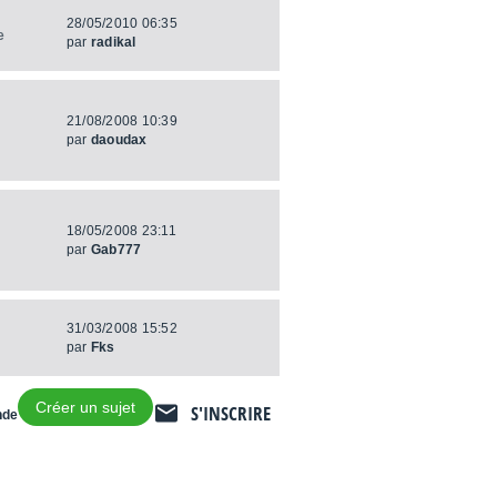
28/05/2010 06:35
e
par
radikal
21/08/2008 10:39
par
daoudax
18/05/2008 23:11
par
Gab777
31/03/2008 15:52
par
Fks
Créer un sujet
S'INSCRIRE
nde