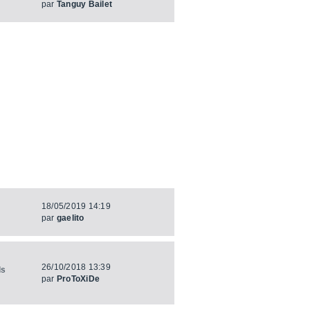
par
Tanguy Bailet
18/05/2019 14:19
par
gaelito
26/10/2018 13:39
ls
par
ProToXiDe