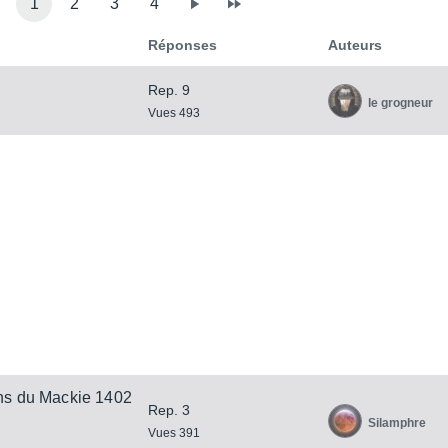
1
2
3
4
Réponses
Auteurs
Rep. 9
le grogneur
Vues 493
ons du Mackie 1402
Rep. 3
Silamphre
Vues 391