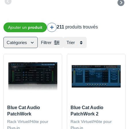
211
produits trouvés
Ajouter un
produit
Catégories
Filtrer
Trier
Blue Cat Audio
Blue Cat Audio
PatchWork
PatchWork 2
Rack Virtuel/Hôte pour
Rack Virtuel/Hôte pour
Plug-in
Plug-in