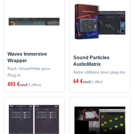
Waves Immersive
Sound Particles
Wrapper
AudioMatrix
Rack Virtuel/Hôte pour
Autre utilitaire pour plug-ins
Plug-in
64 €
neuf
(1 offre)
493 €
neuf
(3 offres)