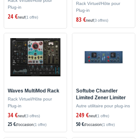
Rack Virtuel/Hôte pour
Rack Virtuel/Hôte pour
Plug-in
Plug-in
24 €
neuf
(1 offre)
83 €
neuf
(3 offres)
Waves MultiMod Rack
Softube Chandler
Limited Zener Limiter
Rack Virtuel/Hôte pour
Plug-in
Autre utilitaire pour plug-ins
34 €
249 €
neuf
(3 offres)
neuf
(1 offre)
25 €
50 €
d'occasion
(1 offre)
d'occasion
(1 offre)