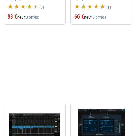
(6)
(1)
83 €
66 €
neuf
(3 offres)
neuf
(3 offres)