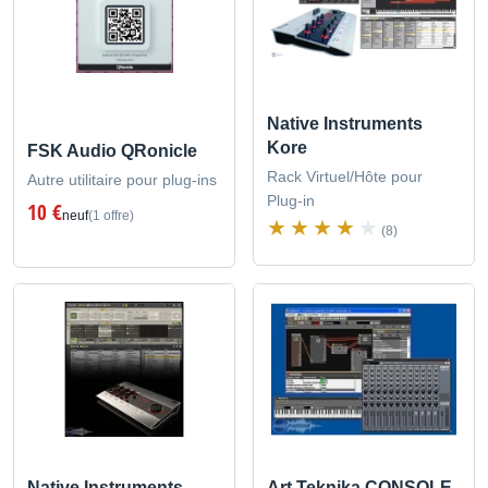
Native Instruments
Kore
FSK Audio QRonicle
Rack Virtuel/Hôte pour
Autre utilitaire pour plug-ins
Plug-in
10 €
neuf
(1 offre)
(8)
Native Instruments
Art Teknika CONSOLE