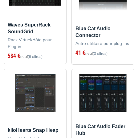
Waves SuperRack
Blue Cat Audio
SoundGrid
Connector
Rack Virtuel/Hôte pour
Autre utilitaire pour plug-ins
Plug-in
41 €
neuf
(3 offres)
584 €
neuf
(6 offres)
Blue Cat Audio Fader
kiloHearts Snap Heap
Hub