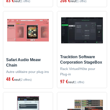
83 €
208 €
neuf
(1 offre)
neuf
(1 offre)
Tracktion Software
Safari Audio Meaw
Corporation StageBox
Chain
Rack Virtuel/Hôte pour
Autre utilitaire pour plug-ins
Plug-in
48 €
neuf
(2 offres)
97 €
neuf
(1 offre)