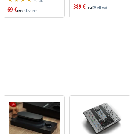
(8)
389 €
neuf
(6 offres)
69 €
neuf
(1 offre)