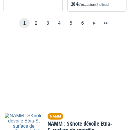
20 €
d'occasion
(2 offres)
1
2
3
4
5
6
NAMM
NAMM : SKnote dévoile Etna-
S, surface de contrôle