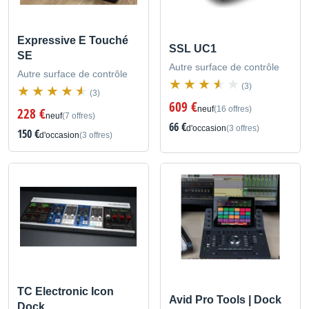
Expressive E Touché
SSL UC1
SE
Autre surface de contrôle
Autre surface de contrôle
(3)
(3)
609 €
neuf
(16 offres)
228 €
neuf
(7 offres)
66 €
d'occasion
(3 offres)
150 €
d'occasion
(3 offres)
TC Electronic Icon
Avid Pro Tools | Dock
Dock