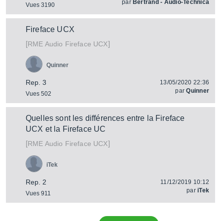
par
Bertrand - Audio-Technica
Vues 3190
Fireface UCX
[
]
Fireface UCX
RME Audio
Quinner
Rep. 3
13/05/2020 22:36
par
Quinner
Vues 502
Quelles sont les différences entre la Fireface
UCX et la Fireface UC
[
]
Fireface UCX
RME Audio
iTek
Rep. 2
11/12/2019 10:12
par
iTek
Vues 911