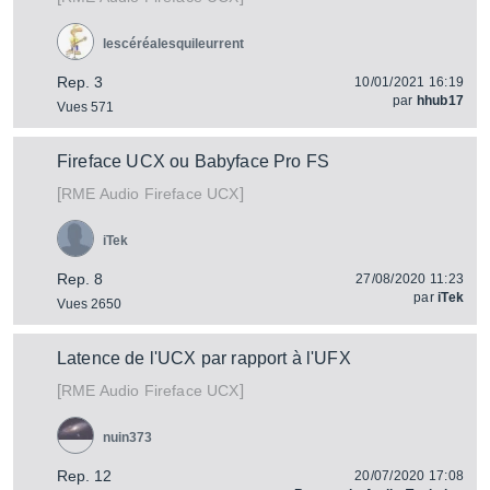
lescéréalesquileurrent
Rep. 3
10/01/2021 16:19
par
hhub17
Vues 571
Fireface UCX ou Babyface Pro FS
[
]
Fireface UCX
RME Audio
iTek
Rep. 8
27/08/2020 11:23
par
iTek
Vues 2650
Latence de l'UCX par rapport à l'UFX
[
]
Fireface UCX
RME Audio
nuin373
Rep. 12
20/07/2020 17:08