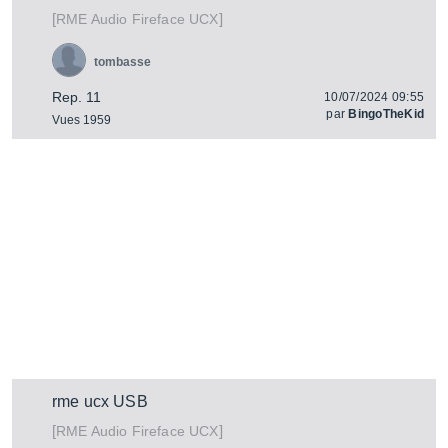
[
]
Fireface UCX
RME Audio
tombasse
Rep. 11
10/07/2024 09:55
par
BingoTheKid
Vues 1959
rme ucx USB
[
]
Fireface UCX
RME Audio