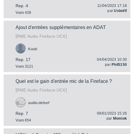
Rep. 4
11/04/2023 17:18
par
Usbofif
Vues 428
Ajout d'entrées supplémentaires en ADAT
[
]
Fireface UCX
RME Audio
Koub
Rep. 17
04/04/2023 10:30
par
Phil5150
Vues 3121
Quel est le gain d'entrée mic de la Fireface ?
[
]
Fireface UCX
RME Audio
audio-defeef
Rep. 7
09/01/2023 15:26
par
Momiok
Vues 654