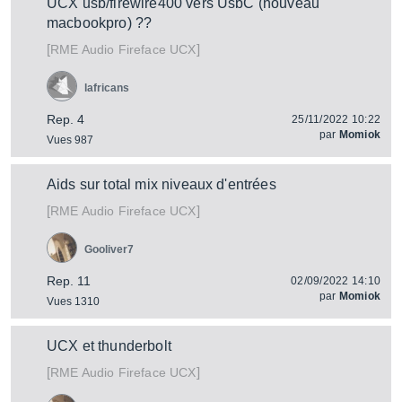
UCX usb/firewire400 vers UsbC (nouveau
macbookpro) ??
[
]
Fireface UCX
RME Audio
lafricans
Rep. 4
25/11/2022 10:22
par
Momiok
Vues 987
Aids sur total mix niveaux d'entrées
[
]
Fireface UCX
RME Audio
Gooliver7
Rep. 11
02/09/2022 14:10
par
Momiok
Vues 1310
UCX et thunderbolt
[
]
Fireface UCX
RME Audio