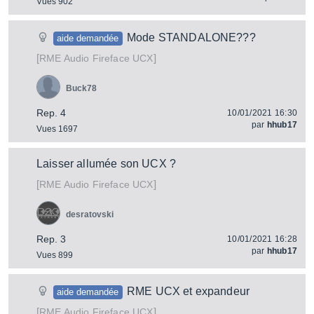
Vues 902
Mode STANDALONE???
aide demandée
[
]
Fireface UCX
RME Audio
Buck78
Rep. 4
10/01/2021 16:30
par
hhub17
Vues 1697
Laisser allumée son UCX ?
[
]
Fireface UCX
RME Audio
desratovski
Rep. 3
10/01/2021 16:28
par
hhub17
Vues 899
RME UCX et expandeur
aide demandée
[
]
Fireface UCX
RME Audio