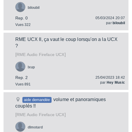
biloubil
Rep. 0
05/03/2024 20:07
par
biloubil
Vues 322
RME UCX II, ça vaut le coup lorsqu'on a la UCX
?
[
]
Fireface UCX
RME Audio
lxup
Rep. 2
25/04/2023 18:42
par
Hey Music
Vues 891
volume et panoramiques
aide demandée
couplés !!
[
]
Fireface UCX
RME Audio
dlmotard