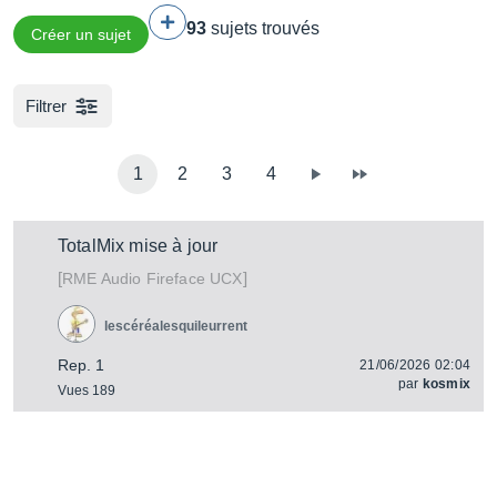
93
sujets trouvés
Créer un sujet
Filtrer
1
2
3
4
TotalMix mise à jour
[
]
Fireface UCX
RME Audio
lescéréalesquileurrent
Rep. 1
21/06/2026 02:04
par
kosmix
Vues 189