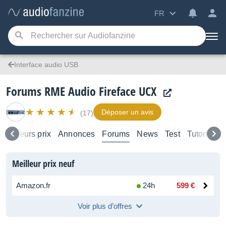
FR
Interface audio USB
Forums RME Audio Fireface UCX
Déposer un avis
(17)
Meilleurs prix
Annonces
Forums
News
Test
Tutoriels
Meilleur prix neuf
Amazon.fr
24h
599 €
Voir plus d’offres