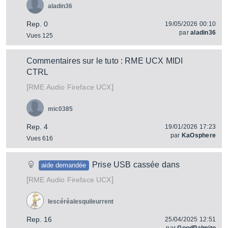
aladin36
Rep. 0
19/05/2026 00:10
par
aladin36
Vues 125
Commentaires sur le tuto : RME UCX MIDI
CTRL
[
]
Fireface UCX
RME Audio
mic0385
Rep. 4
19/01/2026 17:23
par
KaOsphere
Vues 616
Prise USB cassée dans
aide demandée
[
]
Fireface UCX
RME Audio
lescéréalesquileurrent
Rep. 16
25/04/2025 12:51