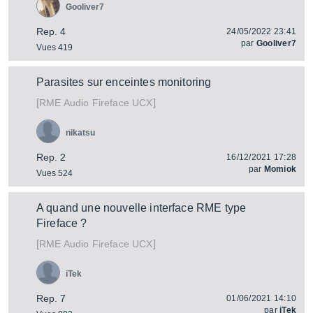
Gooliver7
Rep. 4
24/05/2022 23:41
par
Gooliver7
Vues 419
Parasites sur enceintes monitoring
[
]
Fireface UCX
RME Audio
nikatsu
Rep. 2
16/12/2021 17:28
par
Momiok
Vues 524
A quand une nouvelle interface RME type
Fireface ?
[
]
Fireface UCX
RME Audio
iTek
Rep. 7
01/06/2021 14:10
par
iTek