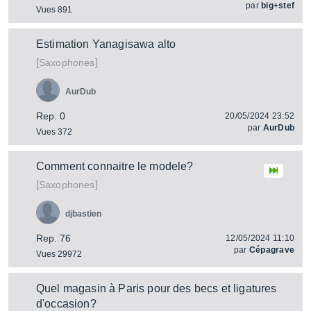
par
big+stef
Vues 891
Estimation Yanagisawa alto
[
]
Saxophones
AurDub
Rep. 0
20/05/2024 23:52
par
AurDub
Vues 372
Comment connaitre le modele?
[
]
Saxophones
djbastien
Rep. 76
12/05/2024 11:10
par
Cépagrave
Vues 29972
Quel magasin à Paris pour des becs et ligatures
d'occasion?