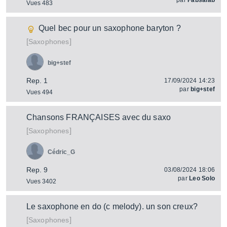
par
Fabsalab
Vues 483
Quel bec pour un saxophone baryton ?
[
]
Saxophones
big+stef
Rep. 1
17/09/2024 14:23
par
big+stef
Vues 494
Chansons FRANÇAISES avec du saxo
[
]
Saxophones
Cédric_G
Rep. 9
03/08/2024 18:06
par
Leo Solo
Vues 3402
Le saxophone en do (c melody). un son creux?
[
]
Saxophones