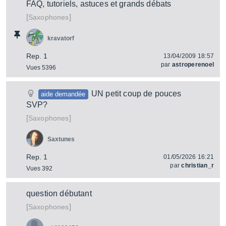
FAQ, tutoriels, astuces et grands débats
[
]
Saxophones
kravatorf
Rep. 1
13/04/2009 18:57
par
astroperenoel
Vues 5396
UN petit coup de pouces
aide demandée
SVP?
[
]
Saxophones
Saxtunes
Rep. 1
01/05/2026 16:21
par
christian_r
Vues 392
question débutant
[
]
Saxophones