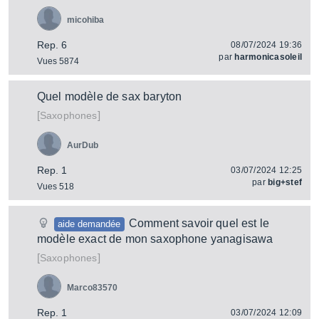
micohiba
Rep. 6
08/07/2024 19:36
par
harmonicasoleil
Vues 5874
Quel modèle de sax baryton
[
]
Saxophones
AurDub
Rep. 1
03/07/2024 12:25
par
big+stef
Vues 518
Comment savoir quel est le
aide demandée
modèle exact de mon saxophone yanagisawa
[
]
Saxophones
Marco83570
Rep. 1
03/07/2024 12:09