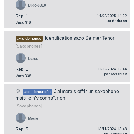
Ludo-0310
Rep. 1
14/02/2025 14:32
par
darkann
Vues 518
Identification saxo Selmer Tenor
avis demandé
[
]
Saxophones
buzuc
Rep. 1
11/12/2024 12:44
par
bassnick
Vues 338
J'aimerais offrir un saxophone
aide demandée
mais je n'y connaît rien
[
]
Saxophones
Mauje
Rep. 5
18/11/2024 13:48