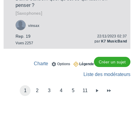
penser ?
[
]
Saxophones
vinsax
Rep. 19
22/11/2023 02:37
par
K7 MusicBand
Vues 2257
Créer un sujet
Charte
Options
Légende
Liste des modérateurs
1
2
3
4
5
11