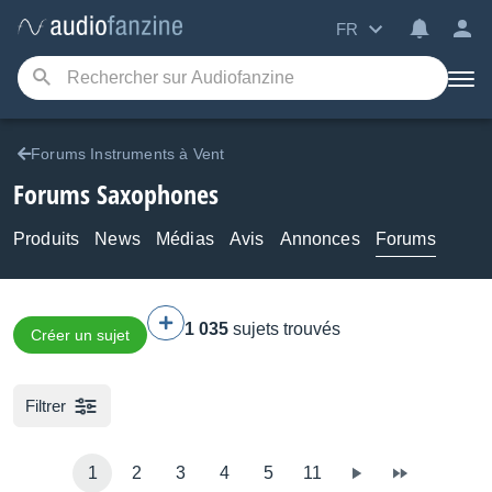
FR
Forums Instruments à Vent
Forums Saxophones
Produits
News
Médias
Avis
Annonces
Forums
1 035
sujets trouvés
Créer un sujet
Filtrer
1
2
3
4
5
11