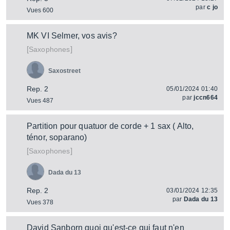
par
c jo
Vues 600
MK VI Selmer, vos avis?
[
]
Saxophones
Saxostreet
Rep. 2
05/01/2024 01:40
par
jccn664
Vues 487
Partition pour quatuor de corde + 1 sax ( Alto,
ténor, soparano)
[
]
Saxophones
Dada du 13
Rep. 2
03/01/2024 12:35
par
Dada du 13
Vues 378
David Sanborn quoi qu'est-ce qui faut n'en