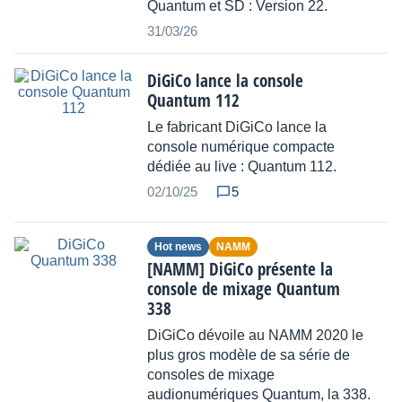
Quantum et SD : Version 22.
31/03/26
DiGiCo lance la console
Quantum 112
Le fabricant DiGiCo lance la
console numérique compacte
dédiée au live : Quantum 112.
02/10/25
5
Hot news
NAMM
[NAMM] DiGiCo présente la
console de mixage Quantum
338
DiGiCo dévoile au NAMM 2020 le
plus gros modèle de sa série de
consoles de mixage
audionumériques Quantum, la 338.