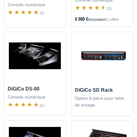
Console numérique
(2)
(1)
6 000 €
d'occasion
(1 offre)
DiGiCo DS-00
DiGiCo SD Rack
Console numérique
Option & pièce pour table
de mixage
(1)