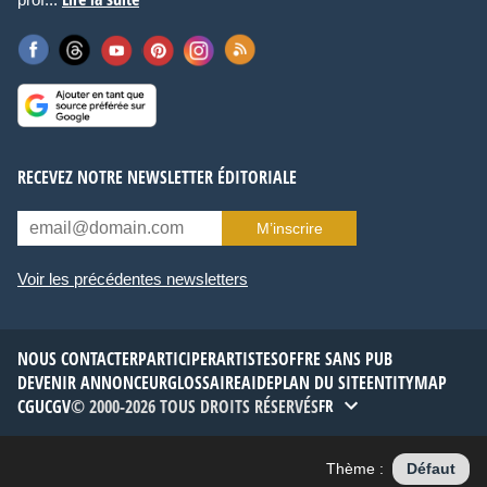
RECEVEZ NOTRE NEWSLETTER ÉDITORIALE
M’inscrire
Voir les précédentes newsletters
NOUS CONTACTER
PARTICIPER
ARTISTES
OFFRE SANS PUB
DEVENIR ANNONCEUR
GLOSSAIRE
AIDE
PLAN DU SITE
ENTITYMAP
CGU
CGV
© 2000-2026 TOUS DROITS RÉSERVÉS
FR
Thème :
Défaut