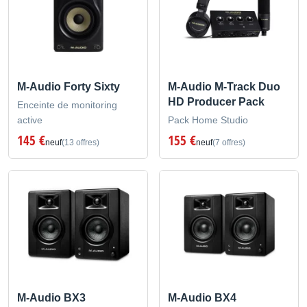
M-Audio Forty Sixty
M-Audio M-Track Duo
HD Producer Pack
Enceinte de monitoring
active
Pack Home Studio
145 €
155 €
neuf
(13 offres)
neuf
(7 offres)
M-Audio BX3
M-Audio BX4