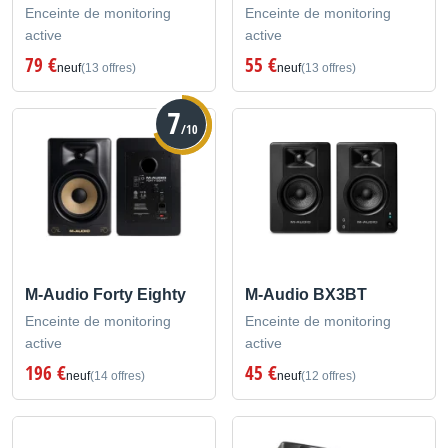
Enceinte de monitoring
Enceinte de monitoring
active
active
79 €
55 €
neuf
(13 offres)
neuf
(13 offres)
7
/10
M-Audio Forty Eighty
M-Audio BX3BT
Enceinte de monitoring
Enceinte de monitoring
active
active
196 €
45 €
neuf
(14 offres)
neuf
(12 offres)