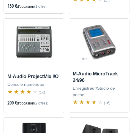
(17)
150 €
d'occasion
(1 offre)
M-Audio MicroTrack
M-Audio ProjectMix I/O
24/96
Console numérique
Enregistreur/Studio de
(14)
poche
200 €
(16)
d'occasion
(2 offres)