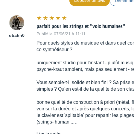
Déposer un avis
Demander
parfait pour les strings et "voix humaines"
Publié le 07/06/21 à 11:11
ubahn0
Pour quels styles de musique et dans quel conte
ce synthétiseur ?
uniquement studio pour l'instant - plutôt mus
psyche-kraut ambient, mais pas seulement - re
Vous semble-t-il solide et bien fini ? Sa prise
simples ? Qu’en est-il de la qualité de son cla
bonne qualité de construction à priori (métal, 
voir sur la durée et après quelques concerts; le
le clavier est 'splitable' pour répartir les pla
(strings- human...…
Lire la suite