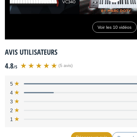
Voir les 10 vidéos
AVIS UTILISATEURS
4.8
(5 avis)
/5
5
4
3
2
1