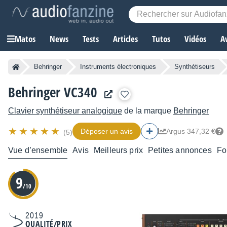
Matos
News
Tests
Articles
Tutos
Vidéos
A
Behringer
Instruments électroniques
Synthétiseurs
Behringer VC340
Clavier synthétiseur analogique
de la marque
Behringer
Déposer un avis
Argus 347,32 €
(5)
Vue d’ensemble
Avis
Meilleurs prix
Petites annonces
Fo
9
/10
2019
QUALITÉ/PRIX