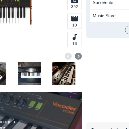
SonoVente
392
Music Store
10
16
lonage à
bre