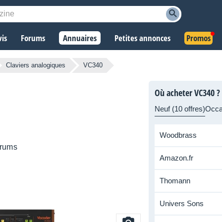
vis
Forums
Annuaires
Petites annonces
Promos
Claviers analogiques
VC340
Où acheter VC340 ?
Neuf (10 offres)
Occas
Woodbrass
rums
Amazon.fr
Thomann
Univers Sons