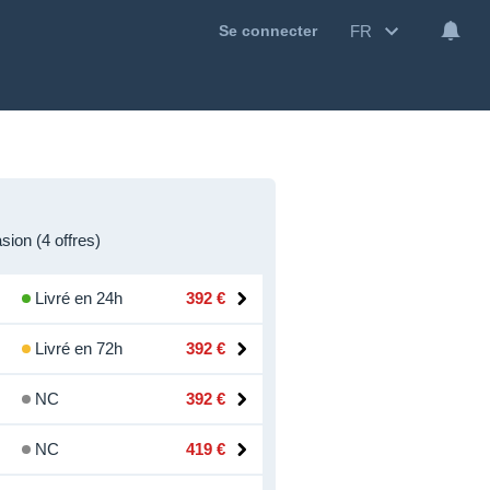
FR
Se connecter
ion (4 offres)
Livré en 24h
392 €
Livré en 72h
392 €
NC
392 €
NC
419 €