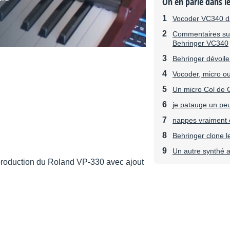
On en parle dans l
Vocoder VC340 di
Commentaires sur 
Behringer VC340
Behringer dévoil
Vocoder, micro ou
Un micro Col de C
je patauge un pe
nappes vraiment 
Behringer clone 
Un autre synthé a
production du Roland VP-330 avec ajout