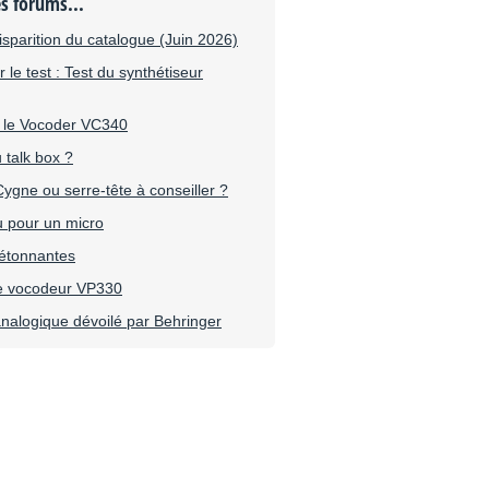
es forums...
sparition du catalogue (Juin 2026)
le test : Test du synthétiseur
e le Vocoder VC340
 talk box ?
ygne ou serre-tête à conseiller ?
u pour un micro
étonnantes
le vocodeur VP330
nalogique dévoilé par Behringer