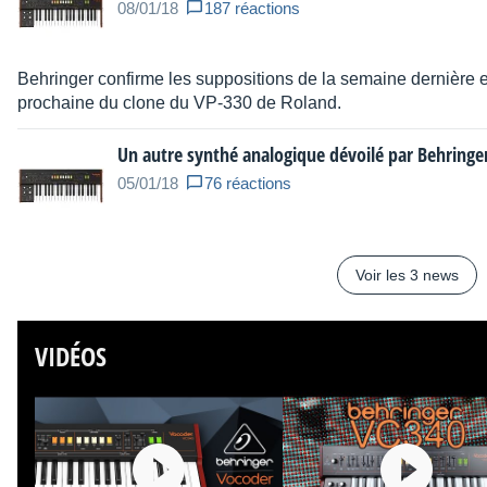
08/01/18
187 réactions
Behringer confirme les suppositions de la semaine dernière et
prochaine du clone du VP-330 de Roland.
Un autre synthé analogique dévoilé par Behringe
05/01/18
76 réactions
Voir les 3 news
VIDÉOS