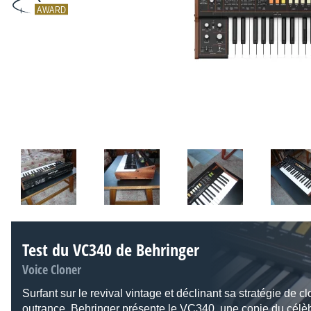
AWARD
Test du VC340 de Behringer
Voice Cloner
Surfant sur le revival vintage et déclinant sa stratégie de c
outrance, Behringer présente le VC340, une copie du célè