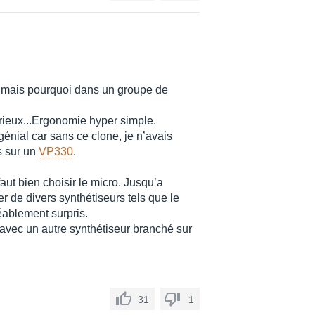
io, mais pourquoi dans un groupe de
 sérieux...Ergonomie hyper simple.
t génial car sans ce clone, je n’avais
s sur un
VP330
.
 faut bien choisir le micro. Jusqu’a
er de divers synthétiseurs tels que le
réablement surpris.
avec un autre synthétiseur branché sur
31
1