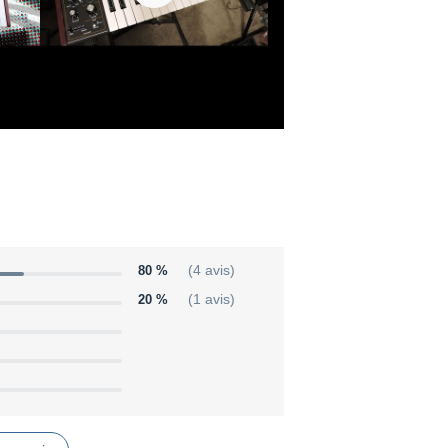
80 %
(4 avis)
20 %
(1 avis)