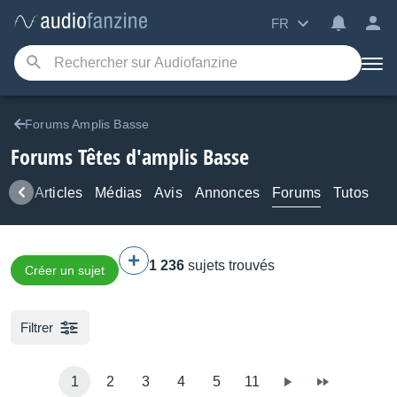
FR
Forums Amplis Basse
Forums Têtes d'amplis Basse
ews
Articles
Médias
Avis
Annonces
Forums
Tutos
1 236
sujets trouvés
Créer un sujet
Filtrer
1
2
3
4
5
11