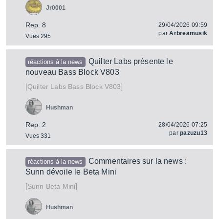
Jr0001
Rep. 8
29/04/2026 09:59
par
Arbreamusik
Vues 295
Quilter Labs présente le
réactions à la news
nouveau Bass Block V803
[
]
Bass Block V803
Quilter Labs
Hushman
Rep. 2
28/04/2026 07:25
par
pazuzu13
Vues 331
Commentaires sur la news :
réactions à la news
Sunn dévoile le Beta Mini
[
]
Beta Mini
Sunn
Hushman