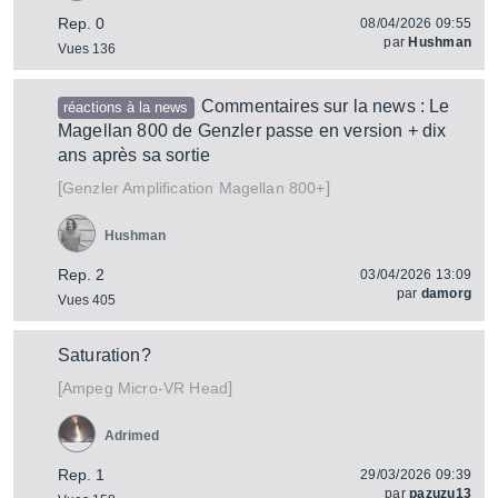
Rep. 0
08/04/2026 09:55
par
Hushman
Vues 136
Commentaires sur la news : Le
réactions à la news
Magellan 800 de Genzler passe en version + dix
ans après sa sortie
[
]
Magellan 800+
Genzler Amplification
Hushman
Rep. 2
03/04/2026 13:09
par
damorg
Vues 405
Saturation?
[
]
Micro-VR Head
Ampeg
Adrimed
Rep. 1
29/03/2026 09:39
par
pazuzu13