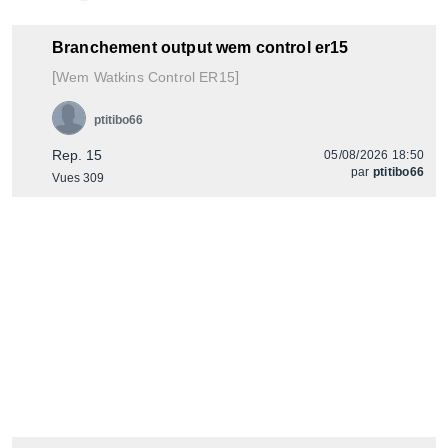
Branchement output wem control er15
[
]
Control ER15
Wem Watkins
ptitibo66
Rep. 15
05/08/2026 18:50
par
ptitibo66
Vues 309