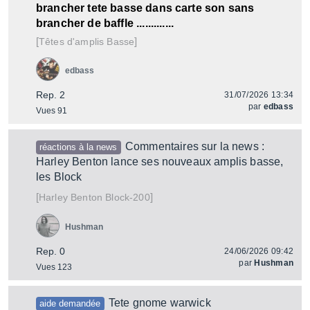
brancher tete basse dans carte son sans
brancher de baffle .............
[
]
Têtes d'amplis Basse
edbass
Rep. 2
31/07/2026 13:34
par
edbass
Vues 91
Commentaires sur la news :
réactions à la news
Harley Benton lance ses nouveaux amplis basse,
les Block
[
]
Block-200
Harley Benton
Hushman
Rep. 0
24/06/2026 09:42
par
Hushman
Vues 123
Tete gnome warwick
aide demandée