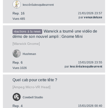
lescéréalesquileurrent
Rep. 16
21/01/2026 23:57
par
venuxdeluxe
Vues 485
Warwick a tourné une vidéo de
réactions à la news
démo de son nouvel ampli : Gnome Mini
[
]
Gnome
Warwick
Hushman
Rep. 6
15/01/2026 23:55
par
lescéréalesquileurrent
Vues 1026
Quel cab pour cette tête ?
[
]
Micro-VR Head
Ampeg
Cowbell Studio
Rep. 4
15/01/2026 00:40