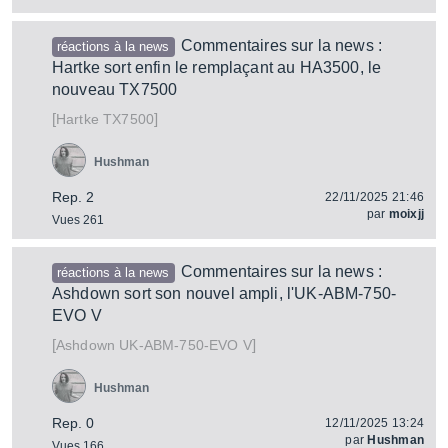
Commentaires sur la news :
réactions à la news
Hartke sort enfin le remplaçant au HA3500, le
nouveau TX7500
[
]
TX7500
Hartke
Hushman
Rep. 2
22/11/2025 21:46
par
moixjj
Vues 261
Commentaires sur la news :
réactions à la news
Ashdown sort son nouvel ampli, l'UK-ABM-750-
EVO V
[
]
UK-ABM-750-EVO V
Ashdown
Hushman
Rep. 0
12/11/2025 13:24
par
Hushman
Vues 166