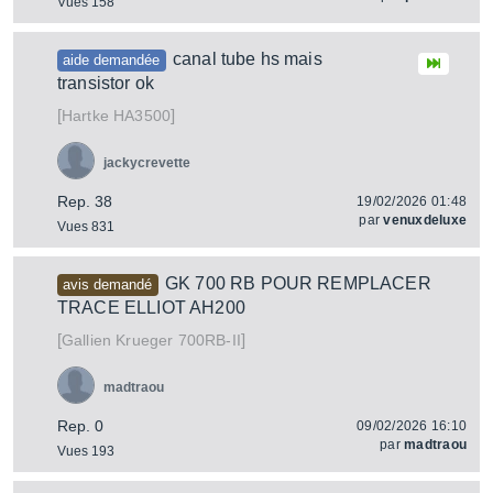
Vues 158
canal tube hs mais
aide demandée
transistor ok
[
]
HA3500
Hartke
jackycrevette
Rep. 38
19/02/2026 01:48
par
venuxdeluxe
Vues 831
GK 700 RB POUR REMPLACER
avis demandé
TRACE ELLIOT AH200
[
]
700RB-II
Gallien Krueger
madtraou
Rep. 0
09/02/2026 16:10
par
madtraou
Vues 193