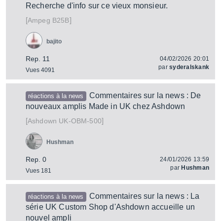
Recherche d'info sur ce vieux monsieur.
[
]
B25B
Ampeg
bajito
Rep. 11
04/02/2026 20:01
par
syderalskank
Vues 4091
Commentaires sur la news : De
réactions à la news
nouveaux amplis Made in UK chez Ashdown
[
]
UK-OBM-500
Ashdown
Hushman
Rep. 0
24/01/2026 13:59
par
Hushman
Vues 181
Commentaires sur la news : La
réactions à la news
série UK Custom Shop d'Ashdown accueille un
nouvel ampli