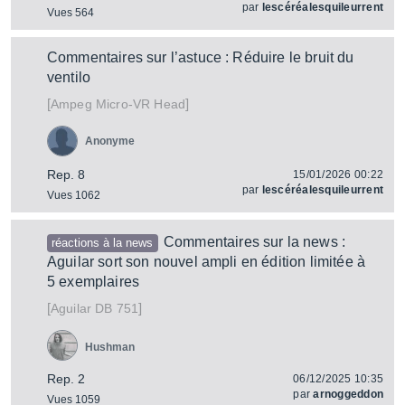
par
lescéréalesquileurrent
Vues 564
Commentaires sur l’astuce : Réduire le bruit du
ventilo
[
]
Micro-VR Head
Ampeg
Anonyme
Rep. 8
15/01/2026 00:22
par
lescéréalesquileurrent
Vues 1062
Commentaires sur la news :
réactions à la news
Aguilar sort son nouvel ampli en édition limitée à
5 exemplaires
[
]
DB 751
Aguilar
Hushman
Rep. 2
06/12/2025 10:35
par
arnoggeddon
Vues 1059