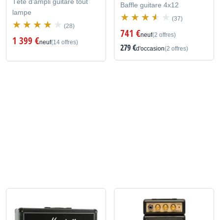
Tête d'ampli guitare tout
Baffle guitare 4x12
lampe
(37)
(28)
741 €
neuf
(2 offres)
1 399 €
neuf
(14 offres)
279 €
d'occasion
(2 offres)