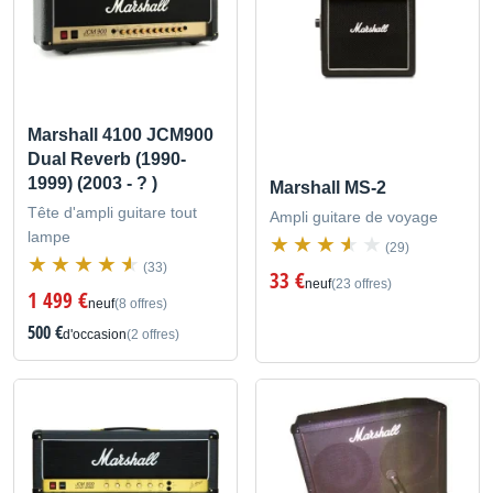
Marshall 4100 JCM900
Dual Reverb (1990-
1999) (2003 - ? )
Marshall MS-2
Tête d'ampli guitare tout
Ampli guitare de voyage
lampe
(29)
(33)
33 €
neuf
(23 offres)
1 499 €
neuf
(8 offres)
500 €
d'occasion
(2 offres)