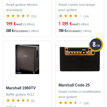
Ampli guitare électro-
Ampli combo tout lampe
acoustique
pour guitare
(15)
(14)
199 €
1 399 €
neuf
(13 offres)
neuf
(9 offres)
200 €
780 €
d'occasion
(2 offres)
d'occasion
(2 offres)
8
/10
Marshall Code 25
Marshall 1960TV
Ampli combo à modélisation
Baffle guitare 4x12
pour guitare
(5)
(19)