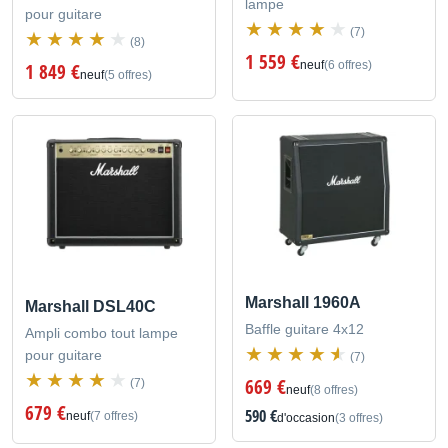
lampe
pour guitare
(7)
(8)
1 559 €
neuf
(6 offres)
1 849 €
neuf
(5 offres)
Marshall 1960A
Marshall DSL40C
Baffle guitare 4x12
Ampli combo tout lampe
pour guitare
(7)
669 €
(7)
neuf
(8 offres)
679 €
590 €
neuf
(7 offres)
d'occasion
(3 offres)