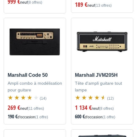
999 €
neuf
(8 offres)
189 €
neuf
(13 offres)
Marshall Code 50
Marshall JVM205H
Ampli combo à modélisation
Tête d'ampli guitare tout
pour guitare
lampe
(14)
(12)
269 €
1 134 €
neuf
(11 offres)
neuf
(8 offres)
190 €
600 €
d'occasion
(1 offre)
d'occasion
(1 offre)