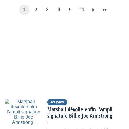
1
2
3
4
5
11
Hot news
Marshall dévoile enfin l'ampli
signature Billie Joe Armstrong
!