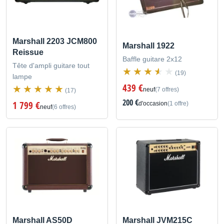
Marshall 2203 JCM800
Marshall 1922
Reissue
Baffle guitare 2x12
Tête d'ampli guitare tout
(19)
lampe
439 €
neuf
(7 offres)
(17)
200 €
1 799 €
d'occasion
(1 offre)
neuf
(6 offres)
Marshall AS50D
Marshall JVM215C