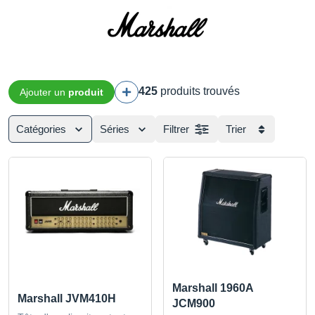
425
produits trouvés
Ajouter un
produit
Catégories
Séries
Filtrer
Trier
Marshall 1960A
Marshall JVM410H
JCM900