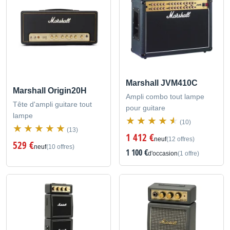
Marshall JVM410C
Marshall Origin20H
Ampli combo tout lampe
Tête d'ampli guitare tout
pour guitare
lampe
(10)
(13)
1 412 €
neuf
(12 offres)
529 €
neuf
(10 offres)
1 100 €
d'occasion
(1 offre)