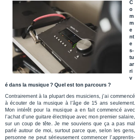
C
o
m
m
e
nt
e
s-
tu
ar
ri
v
é dans la musique ? Quel est ton parcours ?
Contrai­re­ment à la plupart des musi­ciens, j’ai commencé
à écou­ter de la musique à l’âge de 15 ans seule­ment.
Mon inté­rêt pour la musique a en fait commencé avec
l’achat d’une guitare élec­trique avec mon premier salaire,
sur un coup de tête. Je me souviens que ça a pas mal
parlé autour de moi, surtout parce que, selon les gens,
personne ne peut sérieu­se­ment commen­cer l’ap­pren­tis­