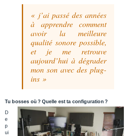
j’ai passé des années
à apprendre comment
avoir la meilleure
qualité sonore possible,
et je me retrouve
aujour­d’hui à dégra­der
mon son avec des plug-
ins
Tu bosses où ? Quelle est ta confi­gu­ra­tion ?
D
e
p
ui