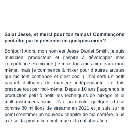
Salut Jesse, et merci pour ton temps ! Commençons
peut-être par te présen­ter en quelques mots ?
Bonjour ! Alors, mon nom est Jesse Daniel Smith, je suis
musi­cien, produc­teur, et j’as­pire à déve­lop­per mes
compé­tence en mixage (je mixe tous mes morceaux moi-
même, mais je commence à mixer pour d’autres artistes
qui me font confiance et c’est cool !). J’ai sorti un petit
paquet d’al­bums de manière indé­pen­dante. Je fais
presque tout par moi-même. Depuis 10 ans j’ap­prends la
produc­tion petit à petit, les tech­niques de mixage et le
multi-instru­men­ta­lisme. J’ai accu­mulé quelque chose
comme 30 millions de streams en 2021 et je suis sur le
point d’en­ta­mer un nouveau chapitre de ma carrière, plus
axé sur la produc­tion proli­fique et la colla­bo­ra­tion.