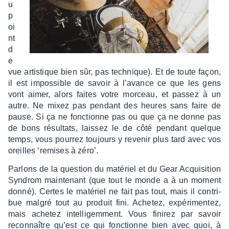
u
p
oi
nt
d
e
vue artis­tique bien sûr, pas tech­nique). Et de toute façon,
il est impos­sible de savoir à l’avance ce que les gens
vont aimer, alors faites votre morceau, et passez à un
autre. Ne mixez pas pendant des heures sans faire de
pause. Si ça ne fonc­tionne pas ou que ça ne donne pas
de bons résul­tats, lais­sez le de côté pendant quelque
temps, vous pour­rez toujours y reve­nir plus tard avec vos
oreilles ‘remises à zéro’.
Parlons de la ques­tion du maté­riel et du Gear Acqui­si­tion
Syndrom main­te­nant (que tout le monde a à un moment
donné). Certes le maté­riel ne fait pas tout, mais il contri­
bue malgré tout au produit fini. Ache­tez, expé­ri­men­tez,
mais ache­tez intel­li­gem­ment. Vous fini­rez par savoir
recon­naître qu’est ce qui fonc­tionne bien avec quoi, à