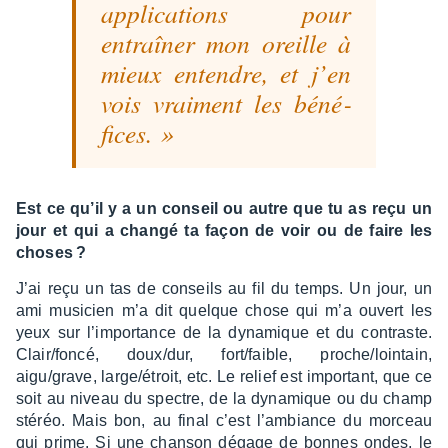
appli­ca­tions pour
entraî­ner mon oreille à
mieux entendre, et j’en
vois vrai­ment les béné­
fices.
Est ce qu’il y a un conseil ou autre que tu as reçu un
jour et qui a changé ta façon de voir ou de faire les
choses ?
J’ai reçu un tas de conseils au fil du temps. Un jour, un
ami musi­cien m’a dit quelque chose qui m’a ouvert les
yeux sur l’im­por­tance de la dyna­mique et du contraste.
Clair/foncé, doux/dur, fort/faible, proche/loin­tain,
aigu/grave, large/étroit, etc. Le relief est impor­tant, que ce
soit au niveau du spectre, de la dyna­mique ou du champ
stéréo. Mais bon, au final c’est l’am­biance du morceau
qui prime. Si une chan­son dégage de bonnes ondes, le