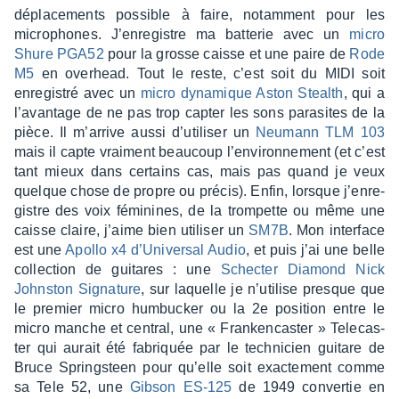
dépla­ce­ments possible à faire, notam­ment pour les
micro­phones. J’en­re­gistre ma batte­rie avec un
micro
Shure PGA52
pour la grosse caisse et une paire de
Rode
M5
en overhead. Tout le reste, c’est soit du MIDI soit
enre­gis­tré avec un
micro dyna­mique Aston Stealth
, qui a
l’avan­tage de ne pas trop capter les sons para­sites de la
pièce. Il m’ar­rive aussi d’uti­li­ser un
Neumann TLM 103
mais il capte vrai­ment beau­coup l’en­vi­ron­ne­ment (et c’est
tant mieux dans certains cas, mais pas quand je veux
quelque chose de propre ou précis). Enfin, lorsque j’en­re­
gistre des voix fémi­nines, de la trom­pette ou même une
caisse claire, j’aime bien utili­ser un
SM7B
. Mon inter­face
est une
Apollo x4 d’Uni­ver­sal Audio
, et puis j’ai une belle
collec­tion de guitares : une
Schec­ter Diamond Nick
Johns­ton Signa­ture
, sur laquelle je n’uti­lise presque que
le premier micro humbu­cker ou la 2e posi­tion entre le
micro manche et central, une « Fran­ken­cas­ter » Tele­cas­
ter qui aurait été fabriquée par le tech­ni­cien guitare de
Bruce Spring­steen pour qu’elle soit exac­te­ment comme
sa Tele 52, une
Gibson ES-125
de 1949 conver­tie en