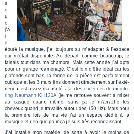
s
q
u
e
j’a
i
d
ébuté la musique, j’ai toujours su m’adap­ter à l’es­pace
qui m’était dispo­nible. Au départ, comme beau­coup, je
faisais tout dans ma chambre. Mais cette année j’ai opté
pour un garage réamé­nagé. C’est loin d’être idéal car les
plafonds sont bas, la forme de la pièce est parfai­te­ment
cubique et les 3 murs fins donnent direc­te­ment sur l’ex­té­
rieur, c’est assez mal isolé. J’ai des
enceintes de moni­to­
ring Neumann KH120A
(je me retrouve souvent à mixer
au casque quand même, sans ça je m’ar­rache les
cheveux quand je travaille autour des 150 Hz). Mais pour
la première fois de ma vie j’ai un espace dédié à la
musique et rien que pour ça je suis très recon­nais­sant.
J’ai installé mon maté­riel de sorte à avoir le moins de