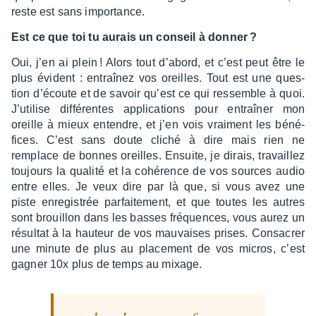
reste est sans impor­tance.
Est ce que toi tu aurais un conseil à donner ?
Oui, j’en ai plein ! Alors tout d’abord, et c’est peut être le
plus évident : entraî­nez vos oreilles. Tout est une ques­
tion d’écoute et de savoir qu’est ce qui ressemble à quoi.
J’uti­lise diffé­rentes appli­ca­tions pour entraî­ner mon
oreille à mieux entendre, et j’en vois vrai­ment les béné­
fices. C’est sans doute cliché à dire mais rien ne
remplace de bonnes oreilles. Ensuite, je dirais, travaillez
toujours la qualité et la cohé­rence de vos sources audio
entre elles. Je veux dire par là que, si vous avez une
piste enre­gis­trée parfai­te­ment, et que toutes les autres
sont brouillon dans les basses fréquences, vous aurez un
résul­tat à la hauteur de vos mauvaises prises. Consa­crer
une minute de plus au place­ment de vos micros, c’est
gagner 10x plus de temps au mixage.