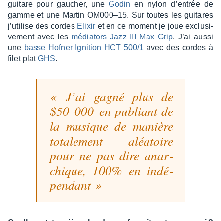
guitare pour gaucher, une
Godin
en nylon d’en­trée de
gamme et une Martin OM000–15. Sur toutes les guitares
j’uti­lise des cordes
Elixir
et en ce moment je joue exclu­si­
ve­ment avec les
média­tors Jazz III Max Grip
. J’ai aussi
une
basse Hofner Igni­tion HCT 500/1
avec des cordes à
filet plat
GHS
.
J’ai gagné plus de
$50 000 en publiant de
la musique de manière
tota­le­ment aléa­toire
pour ne pas dire anar­
chique, 100% en indé­
pen­dant