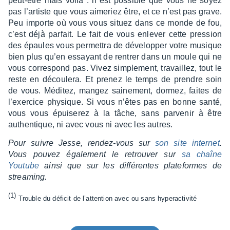
peut-être mais voilà : il est possible que vous ne soyez
pas l’ar­tiste que vous aime­riez être, et ce n’est pas grave.
Peu importe où vous vous situez dans ce monde de fou,
c’est déjà parfait. Le fait de vous enle­ver cette pres­sion
des épaules vous permet­tra de déve­lop­per votre musique
bien plus qu’en essayant de rentrer dans un moule qui ne
vous corres­pond pas. Vivez simple­ment, travaillez, tout le
reste en décou­lera. Et prenez le temps de prendre soin
de vous. Médi­tez, mangez saine­ment, dormez, faites de
l’exer­cice physique. Si vous n’êtes pas en bonne santé,
vous vous épui­se­rez à la tâche, sans parve­nir à être
authen­tique, ni avec vous ni avec les autres.
Pour suivre Jesse, rendez-vous sur
son site inter­net
.
Vous pouvez égale­ment le retrou­ver sur
sa chaîne
Youtube
ainsi que sur les diffé­rentes plate­formes de
strea­ming.
(1)
Trouble du défi­cit de l’at­ten­tion avec ou sans hyper­ac­ti­vité