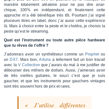
manière tota­le­ment aléa­toire pour ne pas dire anar­
chique, 100% en indé­pen­dant, et fina­le­ment cette
approche m’a été béné­fique très tôt. Pour­tant j’ai signé
plusieurs titres en label, donc j’ai aussi cette expé­rience
là. Mais à choi­sir entre la peste et le choléra, je choi­sis la
peste qu’est le strea­ming.
Quel est l’ins­tru­ment ou toute autre pièce hard­ware
que tu rêves de t’of­frir ?
J’ado­re­rais avoir un synthé­ti­seur comme un
Prophet
ou
un
DX7
. Mais bon,
Artu­ria
a telle­ment fait un bon travail
avec la
V Collec­tion
que j’au­rais du mal à me justi­fier de
débour­ser des milliers de dollars. Aussi, j’ai­me­rais avoir
de très vieilles guitares, le souci c’est que je suis
gaucher, et que les instru­ments pour gauchers vintages
sont très souvent hors de prix et rares.
J’uti­lise diffé­rentes