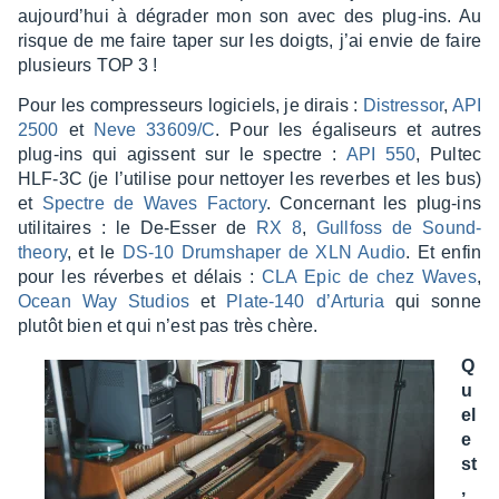
aujour­d’hui à dégra­der mon son avec des plug-ins. Au
risque de me faire taper sur les doigts, j’ai envie de faire
plusieurs TOP 3 !
Pour les compres­seurs logi­ciels, je dirais :
Distres­sor
,
API
2500
et
Neve 33609/C
.
Pour les égali­seurs et autres
plug-ins qui agissent sur le spectre :
API 550
,
Pultec
HLF-3C (je l’uti­lise pour nettoyer les reverbes et les bus)
et
Spectre de Waves Factory
.
Concer­nant les plug-ins
utili­taires :
le De-Esser de
RX 8
,
Gull­foss de Sound­
theory
, et le
DS-10 Drum­sha­per de XLN Audio
.
Et enfin
pour les réverbes et délais :
CLA Epic de chez Waves
,
Ocean Way Studios
et
Plate-140 d’Ar­tu­ria
qui sonne
plutôt bien et qui n’est pas très chère.
Q
u
el
e
st
,