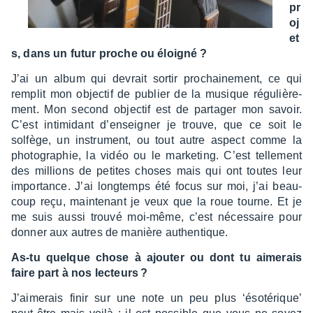
pr
oj
et
s, dans un futur proche ou éloi­gné ?
J’ai un album qui devrait sortir prochai­ne­ment, ce qui
remplit mon objec­tif de publier de la musique régu­liè­re­
ment. Mon second objec­tif est de parta­ger mon savoir.
C’est inti­mi­dant d’en­sei­gner je trouve, que ce soit le
solfège, un instru­ment, ou tout autre aspect comme la
photo­gra­phie, la vidéo ou le marke­ting. C’est telle­ment
des millions de petites choses mais qui ont toutes leur
impor­tance. J’ai long­temps été focus sur moi, j’ai beau­
coup reçu, main­te­nant je veux que la roue tourne. Et je
me suis aussi trouvé moi-même, c’est néces­saire pour
donner aux autres de manière authen­tique.
As-tu quelque chose à ajou­ter ou dont tu aime­rais
faire part à nos lecteurs ?
J’ai­me­rais finir sur une note un peu plus ‘éso­té­rique’