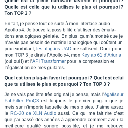
Quelle est ta pièce hard­ware favo­rite et pourquoi ?
Quelle est celle que tu utilises le plus et pourquoi ?
Ton TOP 3 ?
En fait, je pense tout de suite à mon inter­face audio
Apollo x4. Je trouve la possi­bi­lité d’uti­li­ser des émula­
tions analo­giques géniale. En plus, ça m’a montré que je
n’avais pas besoin de maté­riel analo­gique qui coûtent un
prix exor­bi­tant,
les plug-ins UAD
me suffisent. Donc pour
mon TOP 3 je dirais l’Apollo x4, mon
Keylab 61 d’Ar­tu­ria
(oui oui !) et l’
API Tranz­for­mer
pour la compres­sion et
l’éga­li­sa­tion de mes guitares.
Quel est ton plug-in favori et pourquoi ? Quel est celui
que tu utilises le plus et pourquoi ? Ton TOP 3 ?
Je ne vais pas être très origi­nal je pense, mais l’
égali­seur
FabFil­ter ProQ3
est toujours le premier plug-in que je
mets sur n’im­porte laquelle de mes pistes. J’aime assez
le
RC-20 de XLN Audio
aussi. Ce qui me fait rire c’est
que j’ai passé des années à apprendre comment avoir la
meilleure qualité sonore possible, et je me retrouve