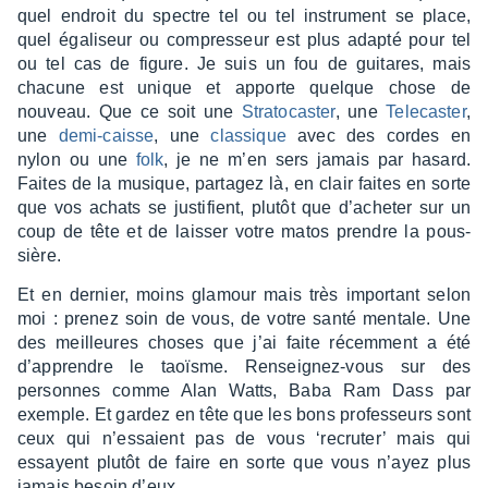
quel endroit du spectre tel ou tel instru­ment se place,
quel égali­seur ou compres­seur est plus adapté pour tel
ou tel cas de figure. Je suis un fou de guitares, mais
chacune est unique et apporte quelque chose de
nouveau. Que ce soit une
Stra­to­cas­ter
, une
Tele­cas­ter
,
une
demi-caisse
, une
clas­sique
avec des cordes en
nylon ou une
folk
, je ne m’en sers jamais par hasard.
Faites de la musique, parta­gez là, en clair faites en sorte
que vos achats se justi­fient, plutôt que d’ache­ter sur un
coup de tête et de lais­ser votre matos prendre la pous­
sière.
Et en dernier, moins glamour mais très impor­tant selon
moi : prenez soin de vous, de votre santé mentale. Une
des meilleures choses que j’ai faite récem­ment a été
d’ap­prendre le taoïsme. Rensei­gnez-vous sur des
personnes comme Alan Watts, Baba Ram Dass par
exemple. Et gardez en tête que les bons profes­seurs sont
ceux qui n’es­saient pas de vous ‘recru­ter’ mais qui
essayent plutôt de faire en sorte que vous n’ayez plus
jamais besoin d’eux.