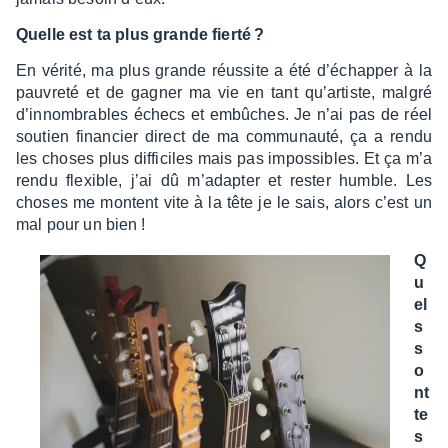
Quelle est ta plus grande fierté ?
En vérité, ma plus grande réus­site a été d’échap­per à la
pauvreté et de gagner ma vie en tant qu’ar­tiste, malgré
d’in­nom­brables échecs et embûches. Je n’ai pas de réel
soutien finan­cier direct de ma commu­nauté, ça a rendu
les choses plus diffi­ciles mais pas impos­sibles. Et ça m’a
rendu flexible, j’ai dû m’adap­ter et rester humble. Les
choses me montent vite à la tête je le sais, alors c’est un
mal pour un bien !
Q
u
el
s
s
o
nt
te
s