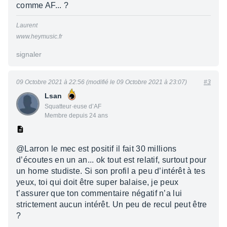
comme AF... ?
Laurent
www.heymusic.fr
signaler
09 Octobre 2021 à 22:56 (modifié le 09 Octobre 2021 à 23:07)
#3
Lsan
Squatteur·euse d’AF
Membre depuis 24 ans
@Larron le mec est positif il fait 30 millions
d’écoutes en un an... ok tout est relatif, surtout pour
un home studiste. Si son profil a peu d’intérêt à tes
yeux, toi qui doit être super balaise, je peux
t’assurer que ton commentaire négatif n’a lui
strictement aucun intérêt. Un peu de recul peut être
?