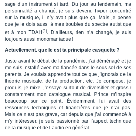
sage d’un instru­ment si tard. Du jour au lende­main, ma
person­na­lité a changé, je suis devenu hyper concen­tré
sur la musique, il n’y avait plus que ça. Mais je pense
que je le dois aussi à mes troubles du spectre autis­tique
(1)
et à mon TDAH
.
D’ailleurs, rien n’a changé, je suis
toujours aussi mono­ma­niaque !
Actuel­le­ment, quelle est ta prin­ci­pale casquette ?
Juste avant le début de la pandé­mie, j’ai démé­nagé et je
me suis installé avec ma fian­cée dans le sous-sol de ses
parents. Je voulais apprendre tout ce que j’igno­rais de la
théo­rie musi­cale, de la produc­tion, etc. Je compose, je
produis, je mixe, j’es­saye surtout de diver­si­fier et gros­sir
constam­ment mon cata­logue musi­cal. Prince m’ins­pire
beau­coup sur ce point. Évidem­ment, lui avait des
ressources tech­niques et finan­cières que je n’ai pas.
Mais ce n’est pas grave, car depuis que j’ai commencé à
m’y inté­res­ser, je suis passionné par l’as­pect tech­nique
de la musique et de l’au­dio en géné­ral.