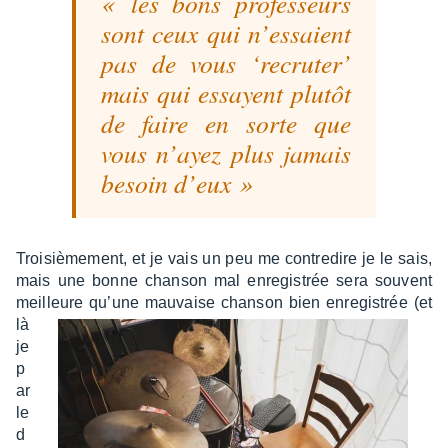
les bons profes­seurs
sont ceux qui n’es­saient
pas de vous ‘recru­ter’
mais qui essayent plutôt
de faire en sorte que
vous n’ayez plus jamais
besoin d’eux
Troi­siè­me­ment, et je vais un peu me contre­dire je le sais,
mais une bonne chan­son mal enre­gis­trée sera souvent
meilleure qu’une mauvaise chan­son bien
enre­gis­trée (et
là
je
p
ar
le
d