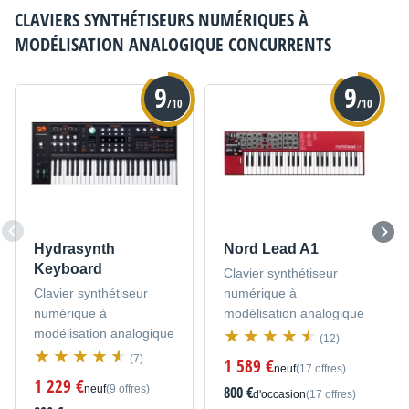
CLAVIERS SYNTHÉTISEURS NUMÉRIQUES À
MODÉLISATION ANALOGIQUE
CONCURRENTS
9
9
/10
/10
Hydrasynth
Nord Lead A1
Keyboard
Clavier synthétiseur
Clavier synthétiseur
numérique à
numérique à
modélisation analogique
modélisation analogique
(12)
(7)
1 589 €
neuf
(17 offres)
1 229 €
neuf
(9 offres)
800 €
d'occasion
(17 offres)