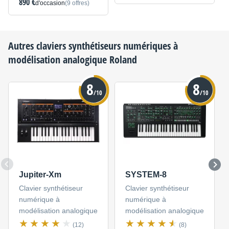
890 €
d'occasion
(9 offres)
Autres claviers synthétiseurs numériques à
modélisation analogique
Roland
8
8
/10
/10
Jupiter-Xm
SYSTEM-8
Clavier synthétiseur
Clavier synthétiseur
numérique à
numérique à
modélisation analogique
modélisation analogique
(12)
(8)