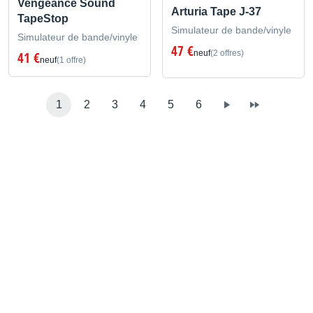
Vengeance Sound
Arturia Tape J-37
TapeStop
Simulateur de bande/vinyle
Simulateur de bande/vinyle
47 €
neuf
(2 offres)
41 €
neuf
(1 offre)
1
2
3
4
5
6