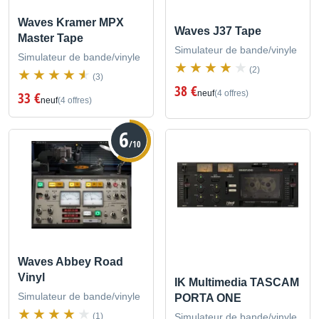
Waves Kramer MPX
Waves J37 Tape
Master Tape
Simulateur de bande/vinyle
Simulateur de bande/vinyle
(2)
(3)
38 €
neuf
(4 offres)
33 €
neuf
(4 offres)
6
/10
Waves Abbey Road
Vinyl
IK Multimedia TASCAM
Simulateur de bande/vinyle
PORTA ONE
(1)
Simulateur de bande/vinyle