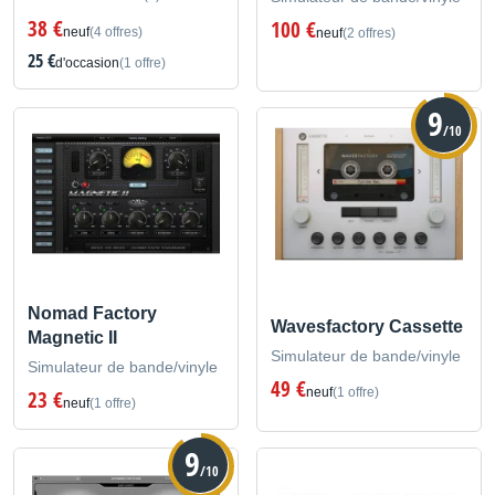
38 €
100 €
neuf
(4 offres)
neuf
(2 offres)
25 €
d'occasion
(1 offre)
9
/10
Nomad Factory
Wavesfactory Cassette
Magnetic II
Simulateur de bande/vinyle
Simulateur de bande/vinyle
49 €
neuf
(1 offre)
23 €
neuf
(1 offre)
9
/10