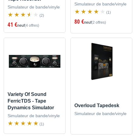
Simulateur de bande/vinyle
Simulateur de bande/vinyle
(1)
(2)
80 €
neuf
(2 offres)
41 €
neuf
(4 offres)
Variety Of Sound
FerricTDS - Tape
Overloud Tapedesk
Dynamics Simulator
Simulateur de bande/vinyle
Simulateur de bande/vinyle
(1)