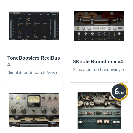
ToneBoosters ReelBus
SKnote Roundtone v4
4
Simulateur de bande/vinyle
Simulateur de bande/vinyle
6
/10