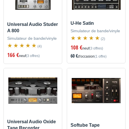
U-He Satin
Universal Audio Studer
A 800
Simulateur de bande/vinyle
Simulateur de bande/vinyle
(2)
108 €
(4)
neuf
(3 offres)
166 €
60 €
neuf
(3 offres)
d'occasion
(1 offre)
Universal Audio Oxide
Softube Tape
Tape Recorder