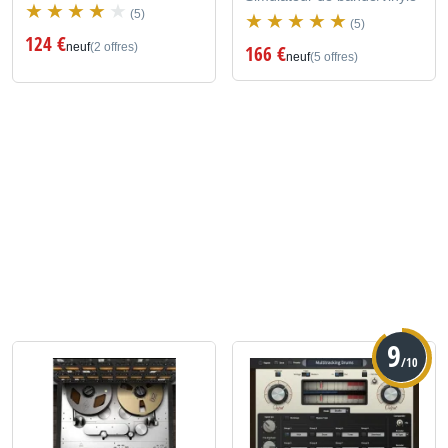
(5)
(5)
124 €
neuf
(2 offres)
166 €
neuf
(5 offres)
9
/10