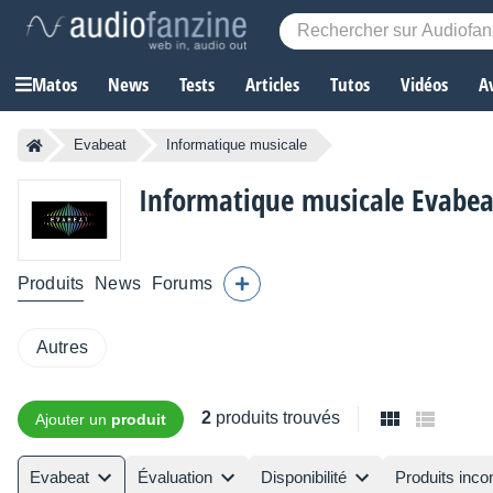
Matos
News
Tests
Articles
Tutos
Vidéos
A
Evabeat
Informatique musicale
Informatique musicale
Evabea
Produits
News
Forums
Autres
2
produits trouvés
Ajouter un
produit
Evabeat
Évaluation
Disponibilité
Produits inco