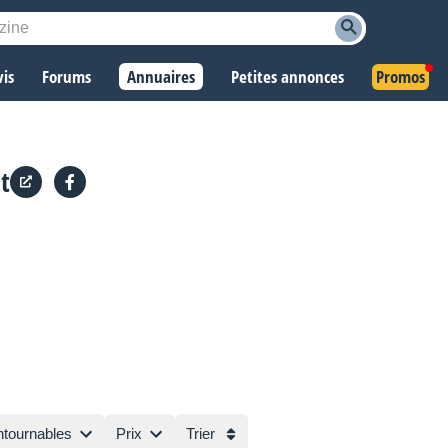
vis
Forums
Annuaires
Petites annonces
Promos
t
ntournables
Prix
Trier