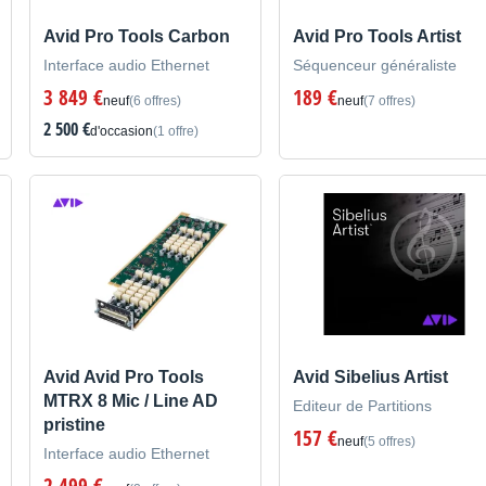
Avid Pro Tools Carbon
Avid Pro Tools Artist
Interface audio Ethernet
Séquenceur généraliste
3 849 €
189 €
neuf
(6 offres)
neuf
(7 offres)
2 500 €
d'occasion
(1 offre)
Avid Avid Pro Tools
Avid Sibelius Artist
MTRX 8 Mic / Line AD
Editeur de Partitions
pristine
157 €
neuf
(5 offres)
Interface audio Ethernet
2 499 €