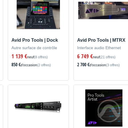
Avid Pro Tools | Dock
Avid Pro Tools | MTRX
Autre surface de contrôle
Interface audio Ethernet
1 139 €
6 749 €
neuf
(8 offres)
neuf
(21 offres)
850 €
2 700 €
d'occasion
(2 offres)
d'occasion
(3 offres)