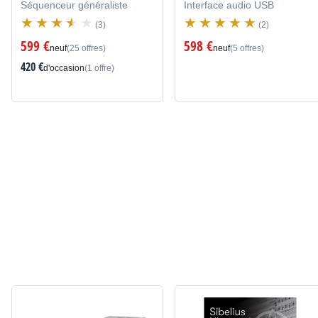
Séquenceur généraliste
Interface audio USB
(3)
(2)
599 €
598 €
neuf
(25 offres)
neuf
(5 offres)
420 €
d'occasion
(1 offre)