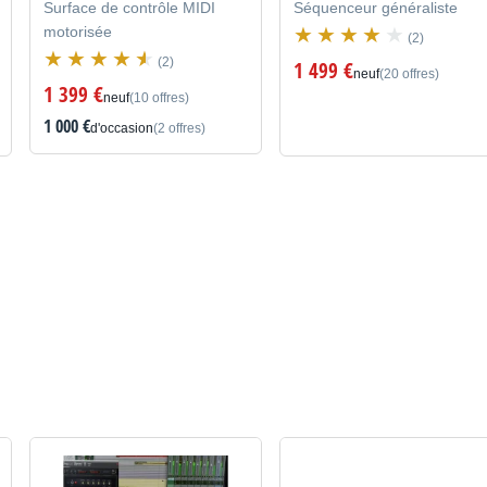
Surface de contrôle MIDI
Séquenceur généraliste
motorisée
(2)
(2)
1 499 €
neuf
(20 offres)
1 399 €
neuf
(10 offres)
1 000 €
d'occasion
(2 offres)