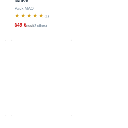
Native
Pack MAO
(1)
649 €
neuf
(2 offres)