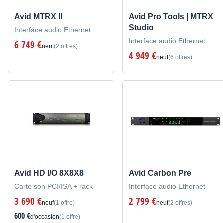
Avid MTRX II
Avid Pro Tools | MTRX
Studio
Interface audio Ethernet
Interface audio Ethernet
6 749 €
neuf
(2 offres)
4 949 €
neuf
(6 offres)
Avid HD I/O 8X8X8
Avid Carbon Pre
Carte son PCI/ISA + rack
Interface audio Ethernet
3 690 €
2 799 €
neuf
(1 offre)
neuf
(2 offres)
600 €
d'occasion
(1 offre)