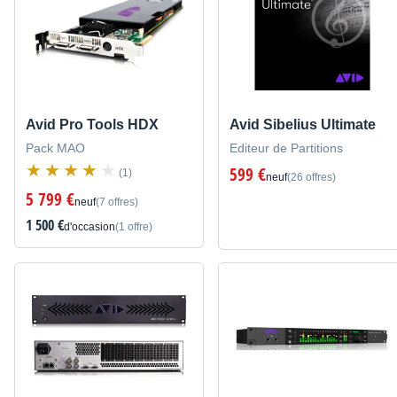
Avid Pro Tools HDX
Avid Sibelius Ultimate
Pack MAO
Editeur de Partitions
599 €
(1)
neuf
(26 offres)
5 799 €
neuf
(7 offres)
1 500 €
d'occasion
(1 offre)