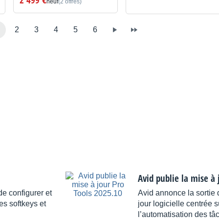
neuf
(2 offres)
2
3
4
5
6
Avid publie la mise à 
e configurer et
Avid annonce la sortie
es softkeys et
jour logicielle centrée 
l’automatisation des tâ