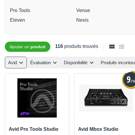
Pro Tools
Venue
Eleven
Nexis
116
produits trouvés
Ajouter un
produit
Avid
Évaluation
Disponibilité
Produits inconto
9
/1
Avid Pro Tools Studio
Avid Mbox Studio