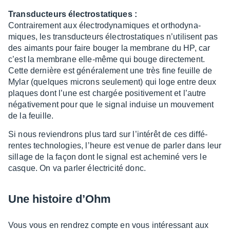
Trans­duc­teurs élec­tro­sta­tiques :
Contrai­re­ment aux élec­tro­dy­na­miques et ortho­dy­na­
miques, les trans­duc­teurs élec­tro­sta­tiques n’uti­lisent pas
des aimants pour faire bouger la membrane du HP, car
c’est la membrane elle-même qui bouge direc­te­ment.
Cette dernière est géné­ra­le­ment une très fine feuille de
Mylar (quelques microns seule­ment) qui loge entre deux
plaques dont l’une est char­gée posi­ti­ve­ment et l’autre
néga­ti­ve­ment pour que le signal induise un mouve­ment
de la feuille.
Si nous revien­drons plus tard sur l’in­té­rêt de ces diffé­
rentes tech­no­lo­gies, l’heure est venue de parler dans leur
sillage de la façon dont le signal est ache­miné vers le
casque. On va parler élec­tri­cité donc.
Une histoire d’Ohm
Vous vous en rendrez compte en vous inté­res­sant aux