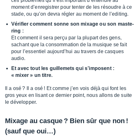
ces problèmes qu’il est impor­tant d’en­tendre au
moment d’en­re­gis­trer pour tenter de les résoudre à ce
stade, ou qu’on devra régler au moment de l’edi­ting.
Véri­fier comment sonne son mixage ou son maste­
ring :
Et comment il sera perçu par la plupart des gens,
sachant que la consom­ma­tion de la musique se fait
pour l’es­sen­tiel aujour­d’hui au travers de casques
audio.
Et avec tout les guille­mets qui s’im­posent :
« mixer » un titre.
Il a osé ? Il a osé ! Et comme j’en vois déjà qui font les
gros yeux en lisant ce dernier point, nous allons de suite
le déve­lop­per.
Mixage au casque ? Bien sûr que non !
(sauf que oui…)