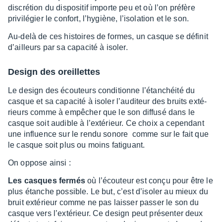
discré­tion du dispo­si­tif importe peu et où l’on préfère
privi­lé­gier le confort, l’hy­giène, l’iso­la­tion et le son.
Au-delà de ces histoires de formes, un casque se défi­nit
d’ailleurs par sa capa­cité à isoler.
Design des oreillettes
Le design des écou­teurs condi­tionne l’étan­chéité du
casque et sa capa­cité à isoler l’au­di­teur des bruits exté­
rieurs comme à empê­cher que le son diffusé dans le
casque soit audible à l’ex­té­rieur. Ce choix a cepen­dant
une influence sur le rendu sonore comme sur le fait que
le casque soit plus ou moins fati­guant.
On oppose ainsi :
Les casques fermés
où l’écou­teur est conçu pour être le
plus étanche possible. Le but, c’est d’iso­ler au mieux du
bruit exté­rieur comme ne pas lais­ser passer le son du
casque vers l’ex­té­rieur. Ce design peut présen­ter deux