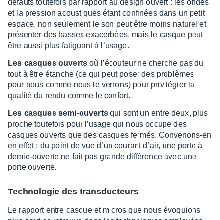
défauts toute­fois par rapport au design ouvert : les ondes
et la pres­sion acous­tiques étant confi­nées dans un petit
espace, non seule­ment le son peut être moins natu­rel et
présen­ter des basses exacer­bées, mais le casque peut
être aussi plus fati­guant à l’usage.
Les casques ouverts
où l’écou­teur ne cherche pas du
tout à être étanche (ce qui peut poser des problèmes
pour nous comme nous le verrons) pour privi­lé­gier la
qualité du rendu comme le confort.
Les casques semi-ouverts
qui sont un entre deux, plus
proche toute­fois pour l’usage qui nous occupe des
casques ouverts que des casques fermés. Conve­nons-en
en effet : du point de vue d’un courant d’air, une porte à
demie-ouverte ne fait pas grande diffé­rence avec une
porte ouverte.
Tech­no­lo­gie des trans­duc­teurs
Le rapport entre casque et micros que nous évoquions