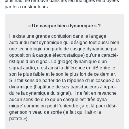
plus haut se retrouve dans les tech­no­lo­gies employées
par les construc­teurs :
« Un casque bien dyna­mique » ?
Il existe une grande confu­sion dans le langage
autour du mot dyna­mique qui désigne tout aussi bien
une tech­no­lo­gie (on parle de casque dyna­mique par
oppo­si­tion à casque élec­tro­sta­tique) qu’une carac­té­
ris­tique d’un signal. La (plage) dyna­mique d’un
signal audio, c’est ainsi la diffé­rence en dB entre le
son le plus faible et le son le plus fort de ce dernier.
S’il fait sens de parler de la réponse d’un casque à la
dyna­mique (l’ap­ti­tude de ses trans­duc­teurs à repro­
duire la dyna­mique du signal), Il ne fait en revanche
aucun sens de dire qu’un casque est 'très dyna­
mique’ comme on peut l’en­tendre ça et là pour dési­
gner son niveau de sortie (le fait qu’il ait « la
patate »).