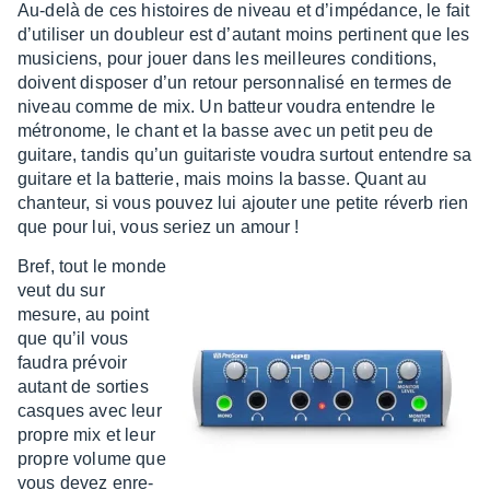
Au-delà de ces histoires de niveau et d’im­pé­dance, le fait
d’uti­li­ser un doubleur est d’au­tant moins perti­nent que les
musi­ciens, pour jouer dans les meilleures condi­tions,
doivent dispo­ser d’un retour person­na­lisé en termes de
niveau comme de mix. Un batteur voudra entendre le
métro­nome, le chant et la basse avec un petit peu de
guitare, tandis qu’un guita­riste voudra surtout entendre sa
guitare et la batte­rie, mais moins la basse. Quant au
chan­teur, si vous pouvez lui ajou­ter une petite réverb rien
que pour lui, vous seriez un amour !
Bref, tout le monde
veut du sur
mesure, au point
que qu’il vous
faudra prévoir
autant de sorties
casques avec leur
propre mix et leur
propre volume que
vous devez enre­