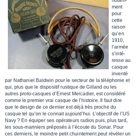
notam­
ment
pour
cette
raison
qu’en
1910,
l’ar­mée
s’in­té­
resse au
casque
inventé
par Natha­niel Bald­win pour le secteur de la télé­pho­nie et
qui, plus que le dispo­si­tif rustique de Gilland ou les
autres proto-casques d’Er­nest Merca­dier, est consi­déré
comme le premier vrai casque de l’his­toire. Il faut dire
que le design de ce dernier est déjà très proche du
casque tel qu’on le connait aujour­d’hui. L’objec­tif de l’US
Navy ? En équi­per ses opéra­teurs radios puis, plus tard,
les sous-mari­niers prépo­sés à l’écoute du Sonar. Pour
ces derniers, le moindre petit chuin­te­ment peut révé­ler un