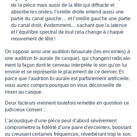
de la pièce mais aussi de la tête qui diffracte et
absorbe les ondes, l’oreille droite entend aussi une
partie du canal gauche… et l’oreille gauche une partie
du canal droit, évidem­ment… sachant que la latence
et l’équi­libre spec­tral de tout cela change à chaque
mouve­ment de tête !
On oppose ainsi une audi­tion binau­rale (les enceintes) à
une audi­tion bi-aurale (le casque), qui changent radi­ca­le­
ment la façon dont le cerveau inter­prète le son qu’on lui
envoie et se repré­sente le place­ment de ce dernier. Et
parce que l’au­di­tion bi-aurale est parfai­te­ment arti­fi­cielle,
vous aurez compris pourquoi on vous décon­seille de
mixer au casque.
Deux facteurs viennent toute­fois remettre en ques­tion ce
judi­cieux conseil :
L’acous­tique d’une pièce peut d’abord sévè­re­ment
compro­mettre la fidé­lité d’une paire d’en­ceintes, boos­tant
ou creu­sant certaines fréquences, réver­bé­rant trop le son.