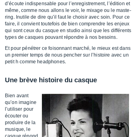
d’écoute indis­pen­sable pour l’en­re­gis­tre­ment, l’édi­tion et
même, comme nous allons le voir, le mixage ou le maste­
ring. Inutile de dire qu’il faut le choi­sir avec soin. Pour ce
faire, il convient toute­fois de bien comprendre les enjeux
qui sont ceux du casque en studio ainsi que les diffé­rents
types de casques pouvant répondre à nos besoins.
Et pour péné­trer ce foison­nant marché, le mieux est dans
un premier temps de nous pencher sur l’his­toire avec un
petit h comme head­phones.
Une brève histoire du casque
Bien avant
qu’on imagine
l’uti­li­ser pour
écou­ter ou
produire de la
musique, le
casque répond