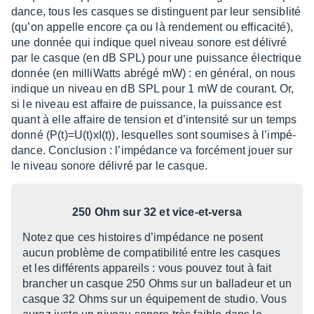
dance, tous les casques se distinguent par leur sensi­blité
(qu’on appelle encore ça ou là rende­ment ou effi­ca­cité),
une donnée qui indique quel niveau sonore est déli­vré
par le casque (en dB SPL) pour une puis­sance élec­trique
donnée (en milli­Watts abrégé mW) : en géné­ral, on nous
indique un niveau en dB SPL pour 1 mW de courant. Or,
si le niveau est affaire de puis­sance, la puis­sance est
quant à elle affaire de tension et d’in­ten­sité sur un temps
donné (P(t)=U(t)xI(t)), lesquelles sont soumises à l’im­pé­
dance. Conclu­sion : l’im­pé­dance va forcé­ment jouer sur
le niveau sonore déli­vré par le casque.
250 Ohm sur 32 et vice-et-versa
Notez que ces histoires d’im­pé­dance ne posent
aucun problème de compa­ti­bi­lité entre les casques
et les diffé­rents appa­reils : vous pouvez tout à fait
bran­cher un casque 250 Ohms sur un balla­deur et un
casque 32 Ohms sur un équi­pe­ment de studio. Vous