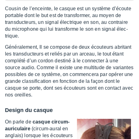
Cousin de l’en­ceinte, le casque est un système d’écoute
portable dont le but est de trans­for­mer, au moyen de
trans­duc­teurs, un signal élec­trique en son, au contraire
du micro­phone qui lui trans­forme le son en signal élec­
trique.
Géné­ra­le­ment, Il se compose de deux écou­teurs abri­tant
les trans­duc­teurs et reliés par un arceau, le tout étant
complété d’un cordon destiné à le connec­ter à une
source audio. Comme il existe une multi­tude de variantes
possibles de ce système, on commen­cera par opérer une
grande clas­si­fi­ca­tion en fonc­tion de la façon dont le
casque se porte, dont ses écou­teurs sont en contact avec
nos oreilles.
Design du casque
On parle de
casque circum-
auri­cu­laire
(circum-aural en
anglais) lorsque les écou­teurs