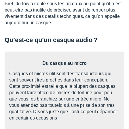
Bref, du low a coulé sous les arceaux au point qu’il n’est
peut-être pas inutile de préci­ser, avant de rentrer plus
vive­ment dans des détails tech­niques, ce qu’on appelle
aujour­d’hui un casque.
Qu’est-ce qu’un casque audio ?
Du casque au micro
Casques et micros utilisent des trans­duc­teurs qui
sont souvent très proches dans leur concep­tion.
Cette proxi­mité est telle que la plupart des casques
peuvent faire office de micros de fortune pour peu
que vous les bran­chiez sur une entrée micro. Ne
vous atten­dez pas toute­fois à une prise de son très
quali­ta­tive. Disons juste que l’as­tuce peut dépan­ner
en certaines occa­sions.