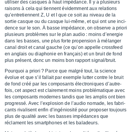
utili­ser des casques à haut impé­dance. Il y a plusieurs
raisons à cela qui tiennent évidem­ment aux rela­tions
qu’en­tre­tiennent Z, U et I que ce soit au niveau de la
sortie casque ou du casque lui-même, et qui ont une inci­
dence sur le son. À basse impé­dance, on observe a priori
plusieurs problèmes sur le plan audio : moins d’ener­gie
dans les basses, une plus forte propen­sion à mélan­ger
canal droit et canal gauche (ce qu’on appelle cross­feed
en anglais ou diapho­nie en français) et un bruit de fond
plus présent, donc un moins bon rapport signal/bruit.
Pourquoi a priori ? Parce que malgré tout, la science
évolue et que s’il fallait par exemple lutter contre le bruit
de fond créé par les compo­sants élec­tro­niques d’au­tre­
fois, cet aspect est clai­re­ment moins problé­ma­tique avec
les compo­sants modernes tandis que les amplis ont bien
progressé. Avec l’ex­plo­sion de l’au­dio nomade, les fabri­
cants riva­lisent enfin d’in­gé­nio­sité pour propo­ser toujours
plus de qualité avec les basses impé­dances que
réclament les smart­phones et les bala­deurs.