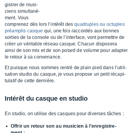
gis­trer de musi­
ciens simul­ta­né­
ment. Vous
compre­nez dès lors l’in­té­rêt des
quadruples ou octuples
préam­plis casque
qui, une fois raccor­dés aux bonnes
sorties de la console ou de l’in­ter­face, vont permettre de
créer un véri­table réseau casque. Chacun dispo­sera
ainsi de son mix et de son potard de volume pour adap­ter
le retour à sa conve­nance.
Et puisque nous sommes rentré de plain pied dans l’uti­li­
sa­tion studio du casque, je vous propose un petit réca­pi­
tu­la­tif de cette dernière.
Inté­rêt du casque en studio
En studio, on utilise des casques pour diverses tâches :
Offrir un retour son au musi­cien à l’en­re­gis­tre­
ment :