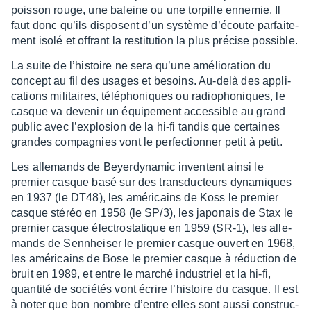
pois­son rouge, une baleine ou une torpille enne­mie. Il
faut donc qu’ils disposent d’un système d’écoute parfai­te­
ment isolé et offrant la resti­tu­tion la plus précise possible.
La suite de l’his­toire ne sera qu’une amélio­ra­tion du
concept au fil des usages et besoins. Au-delà des appli­
ca­tions mili­taires, télé­pho­niques ou radio­pho­niques, le
casque va deve­nir un équi­pe­ment acces­sible au grand
public avec l’ex­plo­sion de la hi-fi tandis que certaines
grandes compa­gnies vont le perfec­tion­ner petit à petit.
Les alle­mands de Beyer­dy­na­mic inventent ainsi le
premier casque basé sur des trans­duc­teurs dyna­miques
en 1937 (le DT48), les améri­cains de Koss le premier
casque stéréo en 1958 (le SP/3), les japo­nais de Stax le
premier casque élec­tro­sta­tique en 1959 (SR-1), les alle­
mands de Senn­hei­ser le premier casque ouvert en 1968,
les améri­cains de Bose le premier casque à réduc­tion de
bruit en 1989, et entre le marché indus­triel et la hi-fi,
quan­tité de socié­tés vont écrire l’his­toire du casque. Il est
à noter que bon nombre d’entre elles sont aussi construc­