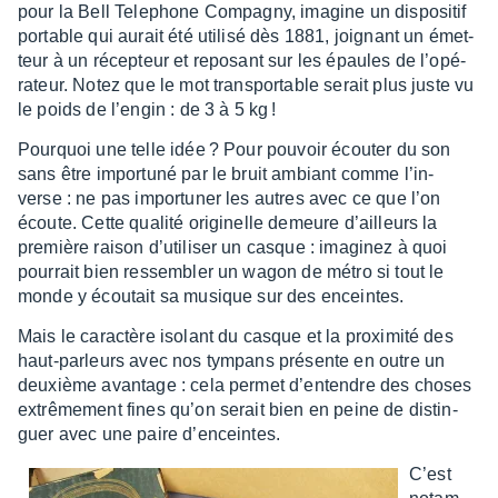
pour la Bell Tele­phone Compa­gny, imagine un dispo­si­tif
portable qui aurait été utilisé dès 1881, joignant un émet­
teur à un récep­teur et repo­sant sur les épaules de l’opé­
ra­teur. Notez que le mot trans­por­table serait plus juste vu
le poids de l’en­gin : de 3 à 5 kg !
Pourquoi une telle idée ? Pour pouvoir écou­ter du son
sans être impor­tuné par le bruit ambiant comme l’in­
verse : ne pas impor­tu­ner les autres avec ce que l’on
écoute. Cette qualité origi­nelle demeure d’ailleurs la
première raison d’uti­li­ser un casque : imagi­nez à quoi
pour­rait bien ressem­bler un wagon de métro si tout le
monde y écou­tait sa musique sur des enceintes.
Mais le carac­tère isolant du casque et la proxi­mité des
haut-parleurs avec nos tympans présente en outre un
deuxième avan­tage : cela permet d’en­tendre des choses
extrê­me­ment fines qu’on serait bien en peine de distin­
guer avec une paire d’en­ceintes.
C’est