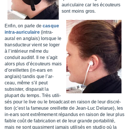
auri­cu­laire car les écou­teurs
sont moins gros.
Enfin, on parle de
casque
intra-auri­cu­laire
(intra-
aural en anglais) lorsque le
trans­duc­teur vient se loger
à l’in­té­rieur même du
conduit audi­tif. Il ne s’agit
alors plus d’écou­teurs mais
d’oreillettes (in-ears en
anglais) tandis que l’ar­
ceau, même s’il peut
subsis­ter, dispa­rait la
plupart du temps. Très utili­
sés pour le live ou le broad­cast en raison de leur discré­
tion (c’est la fameuse oreillette de Jean-Luc Dela­rue), les
in-ears sont extrê­me­ment répan­dus en raison de leur plus
faible coût de fabri­ca­tion et de leur grande porta­bi­lité,
mais ne sont quasi­ment jamais utili­sés en studio où la