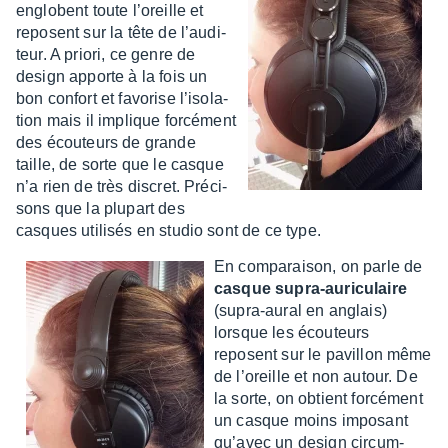
englobent toute l’oreille et
reposent sur la tête de l’au­di­
teur. A priori, ce genre de
design apporte à la fois un
bon confort et favo­rise l’iso­la­
tion mais il implique forcé­ment
des écou­teurs de grande
taille, de sorte que le casque
n’a rien de très discret. Préci­
sons que la plupart des
casques utili­sés en studio sont de ce type.
En compa­rai­son, on parle de
casque supra-auri­cu­laire
(supra-aural en anglais)
lorsque les écou­teurs
reposent sur le pavillon même
de l’oreille et non autour. De
la sorte, on obtient forcé­ment
un casque moins impo­sant
qu’avec un design circum-