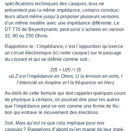
spéci­fi­ca­tions tech­niques des casques, tous ne
présentent pas la même impé­dance, certains construc­
teurs allant même jusqu’à propo­ser plusieurs versions
d’un même modèle avec une impé­dance diffé­rente. Le
DT 770 de Beyer­dy­na­mic peut ainsi s’ache­ter en version
32, 80 ou 250 Ohms.
Rappe­lons-le : l’im­pé­dance, c’est l’op­po­si­tion qu’exerce
un circuit élec­tro­nique (ici notre casque) sur le passage
du courant et qui se défi­nie comme suit :
Z(f) = U(f) / I (f)
où Z est l’im­pé­dance en Ohms, U la tension en volts, I
l’In­ten­sité en Ampère et f la fréquence en Herz
Au-delà de cette formule qui doit rappe­ler quelques cours
de physique à certains, on pour­rait dire pour les autres
que l’im­pé­dance peut se voir comme une forme de fric­
tion qui entrave le mouve­ment des élec­trons.
Soit. Mais qu’est ce que cela implique pour nos
casques ? Rappe­lons d’abord qu’en marge de leur impé­