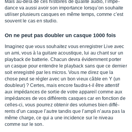
Mais au-delà de ces histoires de qualité audio, l’im­pé­
dance va aussi avoir son impor­tance lorsqu’on souhaite
utili­ser plusieurs casques en même temps, comme c’est
souvent le cas en studio.
On ne peut pas doubler un casque 1000 fois
Imagi­nez que vous souhai­tez vous enre­gis­trer Live avec
un ami, vous à la guitare acous­tique, lui au chant sur un
play­back de batte­rie. Chacun devra évidem­ment porter
un casque pour entendre le play­back sans que ce dernier
soit enre­gis­tré par les micros. Vous me direz que la
chose peut se régler avec un bon vieux câble en Y (un
doubleur) ? Certes, mais encore faudra-t-il être atten­tif
aux impé­dances de sortie de votre appa­reil comme aux
impé­dances de vos diffé­rents casques car en fonc­tion de
celles-ci, vous pour­rez obte­nir des volumes bien diffé­
rents d’un casque l’autre tandis que l’am­pli n’aura pas la
même charge, ce qui a une inci­dence sur le niveau
comme sur le son.