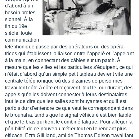
d’abord à un
besoin profes­
sion­nel. À la
fin du 19e
siècle, toute
commu­ni­ca­tion
télé­pho­nique passe par des opéra­teurs ou des opéra­
trices qui établissent la liai­son entre l’ap­pelé et l’ap­pe­lant
à la main, en connec­tant des câbles sur un patch. À
mesure que les villes et les parti­cu­liers s’équipent, ce qui
n’était d’abord qu’un simple petit tableau devient vite une
centrale télé­pho­nique où des dizaines de personnes
travaillent côte à côte et reçoivent, tout le jour durant, des
appels qu’elles doivent connec­ter à leurs desti­na­taires.
Inutile de dire que les salles sont bruyantes et qu’il est
parfois dur d’en­tendre ce que veut le corres­pon­dant dans
le brou­haha, tandis que le signal véhi­culé est bien faible
et que le bras qui tient le combiné fatigue. Pour allé­ger la
péni­bi­lité de ce nouveau métier tout en le rendant plus
effi­cace, Ezra Gilli­land, ami de Thomas Edison travaillant