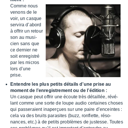
Comme nous
venons de le
voir, un casque
servira d’abord
à offrir un retour
son au musi­
cien sans que
ce dernier ne
soit enre­gis­tré
par les micros
lors d’une
prise.
Entendre les plus petits détails d’une prise au
moment de l’en­re­gis­tre­ment ou de l’édi­tion :
Un casque peut offrir une écoute très détaillée, révé­
lant comme une sorte de loupe audio certaines choses
qui passe­raient inaperçues sur une paire d’en­ceintes :
cela va des bruits para­sites (buzz, ronflette, réso­
nances, etc.) à de petits problèmes de justesse. Toutes