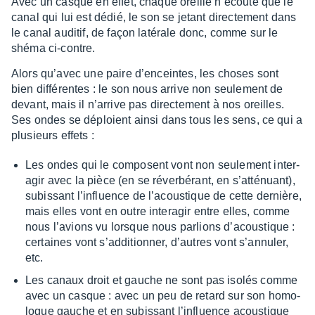
Avec un casque en effet, chaque oreille n’écoute que le
canal qui lui est dédié, le son se jetant direc­te­ment dans
le canal audi­tif, de façon laté­rale donc, comme sur le
shéma ci-contre.
Alors qu’avec une paire d’en­ceintes, les choses sont
bien diffé­rentes : le son nous arrive non seule­ment de
devant, mais il n’ar­rive pas direc­te­ment à nos oreilles.
Ses ondes se déploient ainsi dans tous les sens, ce qui a
plusieurs effets :
Les ondes qui le composent vont non seule­ment inter­
agir avec la pièce (en se réver­bé­rant, en s’at­té­nuant),
subis­sant l’in­fluence de l’acous­tique de cette dernière,
mais elles vont en outre inter­agir entre elles, comme
nous l’avions vu lorsque nous parlions d’acous­tique :
certaines vont s’ad­di­tion­ner, d’autres vont s’an­nu­ler,
etc.
Les canaux droit et gauche ne sont pas isolés comme
avec un casque : avec un peu de retard sur son homo­
logue gauche et en subis­sant l’in­fluence acous­tique