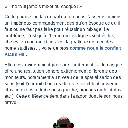
« Il ne faut jamais mixer au casque ! »
Cette phrase, on la connaît car on nous l’as­sène comme
un impé­rieux comman­de­ment dès qu’on évoque ce qu’il
faut ou ne faut pas faire pour réus­sir un mixage. Le
problème, c’est qu’à l’heure où ces lignes sont écites,
elle est en contra­dic­tion avec la pratique de bien des
home studis­tes… voire de pros
comme nous le confiait
Klaus Hill
.
Elle n’est évidem­ment pas sans fonde­ment car le casque
offre une resti­tu­tion sonore extrê­me­ment diffé­rente des
moni­teurs, notam­ment au niveau de la spatia­li­sa­tion des
sons (soit l’en­droit d’où ces derniers semblent prove­nir :
plus ou moins à droite ou à gauche, proches ou loin­tains,
etc.). Cette diffé­rence tient dans la façon dont le son nous
arrive.