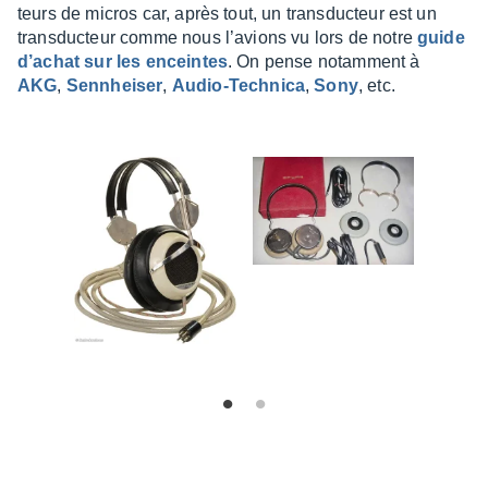
teurs de micros car, après tout, un trans­duc­teur est un
trans­duc­teur comme nous l’avions vu lors de notre
guide
d’achat sur les enceintes
. On pense notam­ment à
AKG
,
Senn­hei­ser
,
Audio-Tech­nica
,
Sony
, etc.