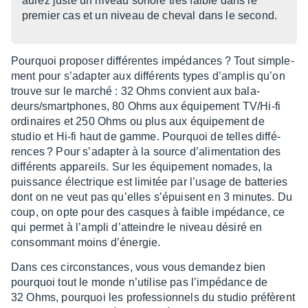
aurez juste un niveau sonore très faible dans le
premier cas et un niveau de cheval dans le second.
Pourquoi propo­ser diffé­rentes impé­dances ? Tout simple­
ment pour s’adap­ter aux diffé­rents types d’am­plis qu’on
trouve sur le marché : 32 Ohms convient aux bala­
deurs/smart­phones, 80 Ohms aux équi­pe­ment TV/Hi-fi
ordi­naires et 250 Ohms ou plus aux équi­pe­ment de
studio et Hi-fi haut de gamme. Pourquoi de telles diffé­
rences ? Pour s’adap­ter à la source d’ali­men­ta­tion des
diffé­rents appa­reils. Sur les équi­pe­ment nomades, la
puis­sance élec­trique est limi­tée par l’usage de batte­ries
dont on ne veut pas qu’elles s’épuisent en 3 minutes. Du
coup, on opte pour des casques à faible impé­dance, ce
qui permet à l’am­pli d’at­teindre le niveau désiré en
consom­mant moins d’éner­gie.
Dans ces circons­tances, vous vous deman­dez bien
pourquoi tout le monde n’uti­lise pas l’im­pé­dance de
32 Ohms, pourquoi les profes­sion­nels du studio préfèrent