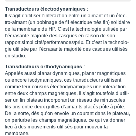
Trans­duc­teurs élec­tro­dy­na­miques :
Il s’agit d’uti­li­ser l’in­ter­ac­tion entre un aimant et un élec­
tro-aimant (un bobi­nage de fil élec­trique très fin) soli­daire
de la membrane du HP. C’est la tech­no­lo­gie utili­sée par
l’écra­sante majo­rité des casques en raison de son
rapport simpli­cité/perfor­mances/prix. Et c’est la tech­no­lo­
gie utili­sée par l’écra­sante majo­rité des casques utili­sés
en studio.
Trans­duc­teurs ortho­dy­na­miques :
Appe­lés aussi planar dyna­miques, planar magné­tiques
ou encore isody­na­miques, ces trans­duc­teurs utilisent
comme leur cousins élec­tro­dy­na­miques une inter­ac­tion
entre deux champs magné­tiques. Il s’agit toute­fois d’uti­li­
ser un fin plateau incor­po­rant un réseau de minus­cules
fils pris entre deux grilles d’ai­mants placés pôle à pôle.
De la sorte, dès qu’on envoie un courant dans le plateau,
on perturbe les champs magné­tiques, ce qui va donner
lieu à des mouve­ments utili­sés pour mouvoir la
membrane.