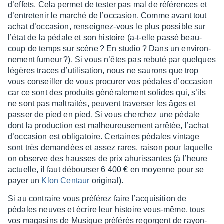
d’ef­fets. Cela permet de tester pas mal de réfé­rences et
d’en­tre­te­nir le marché de l’oc­ca­sion. Comme avant tout
achat d’oc­ca­sion, rensei­gnez-vous le plus possible sur
l’état de la pédale et son histoire (a-t-elle passé beau­
coup de temps sur scène ? En studio ? Dans un envi­ron­
ne­ment fumeur ?). Si vous n’êtes pas rebuté par quelques
légères traces d’uti­li­sa­tion, nous ne saurons que trop
vous conseiller de vous procu­rer vos pédales d’oc­ca­sion
car ce sont des produits géné­ra­le­ment solides qui, s’ils
ne sont pas maltrai­tés, peuvent traver­ser les âges et
passer de pied en pied. Si vous cher­chez une pédale
dont la produc­tion est malheu­reu­se­ment arrê­tée, l’achat
d’oc­ca­sion est obli­ga­toire. Certaines pédales vintage
sont très deman­dées et assez rares, raison pour laquelle
on observe des hausses de prix ahuris­santes (à l’heure
actuelle, il faut débour­ser 6 400 € en moyenne pour se
payer un
Klon Centaur
origi­nal).
Si au contraire vous préfé­rez faire l’ac­qui­si­tion de
pédales neuves et écrire leur histoire vous-même, tous
vos maga­sins de Musique préfé­rés regorgent de rayon­