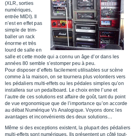
(XLR, sorties
numé­riques,
entrée MIDI). Il
n’est en effet pas
simple de trim­
bal­ler un rack
énorme et très
lourd de salle en
salle et cette mode qui a connu un âge d’or dans les
années 80 semble s’es­tom­per peu à peu.
Pour dispo­ser d’ef­fets faci­le­ment utili­sables sur scène
comme à la maison, on se tour­nera plus volon­tiers vers
les péda­liers multi-effets ou les pédales simples qu’on
instal­lera sur un pedal­board. Le choix entre l’une et
l’autre de ces solu­tions est affaire de goût, tant du point
de vue ergo­no­mique que de l’im­por­tance qu’on accorde
au débat Numé­rique Vs Analo­gique. Voyons donc les
avan­tages et incon­vé­nients des deux solu­tions…
Même si des excep­tions existent, la plupart des péda­liers
multi-effets sont numé­riques. Ils présentent un côté tout-