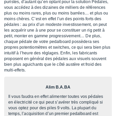
puristes, d’au­tant qu’en optant pour la solu­tion Pédales,
vous accé­dez à des dizaines de milliers de réfé­rences
plus ou moins rares, plus ou moins barrées… et plus ou
moins chères. C’est en effet l’un des points forts des
pédales : au prix d’un modeste inves­tis­se­ment, on peut
les acqué­rir une à une pour se
consti­tuer un rig petit à
petit, monter en gamme progres­si­ve­ment… De plus,
chaque pédale de votre pedal­board possè­dera ses
propres poten­tio­mètres et switches, ce qui sera bien plus
intui­tif à l’heure des réglages.
Enfin, les fabri­cants
proposent en géné­ral des pédales aux visuels souvent
bien plus agui­chants que le côté austère et froid des
multi-effets.
Alim B.A.BA
Il vous faudra en effet alimen­ter toutes vos pédales
en élec­tri­cité ce qui peut s’avé­rer très compliqué si
vous optez pour des piles 9 volts. La plupart du
temps, l’ac­qui­si­tion d’un premier pedal­board est