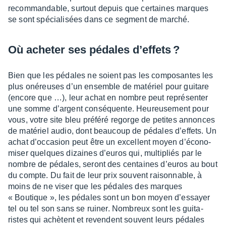
recom­man­dable, surtout depuis que certaines marques
se sont spécia­li­sées dans ce segment de marché.
Où ache­ter ses pédales d’ef­fets ?
Bien que les pédales ne soient pas les compo­santes les
plus onéreuses d’un ensemble de maté­riel pour guitare
(encore que …), leur achat en nombre peut repré­sen­ter
une somme d’ar­gent consé­quente. Heureu­se­ment pour
vous, votre site bleu préféré regorge de petites annonces
de maté­riel audio, dont beau­coup de pédales d’ef­fets. Un
achat d’oc­ca­sion peut être un excellent moyen d’éco­no­
mi­ser quelques dizaines d’eu­ros qui, multi­pliés par le
nombre de pédales, seront des centaines d’eu­ros au bout
du compte. Du fait de leur prix souvent raison­nable, à
moins de ne viser que les pédales des marques
« Boutique », les pédales sont un bon moyen d’es­sayer
tel ou tel son sans se ruiner. Nombreux sont les guita­
ristes qui achètent et revendent souvent leurs pédales