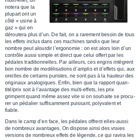
multi-effet, on
notera que la
plupart
ont un
côté « usine à
gaz » qui en
dérou­tera plus d’un. De fait, on a rare­ment besoin de tous
les effets inclus dans ces machines tandis que leur
nombre peut alour­dir l’er­go­no­mie : on est alors loin d’un
contrôle aussi simple et direct que celui offert par les
pédales tradi­tion­nelles. Par ailleurs, ces engins intègrent
bon nombre de modé­li­sa­tions d’am­plis et d’ef­fets qui, aux
oreilles de certains puristes, ne sont pas à la hauteur des
origi­naux analo­giques. Enfin, bien que la rapport quan­
tité/prix soit à l’avan­tage des multi-effets, les prix
grimpent quand même assez vite si on souhaite se procu­
rer un péda­lier suffi­sam­ment puis­sant, poly­va­lent et
fiable.
Dans le camp d’en face, les pédales offrent elles-aussi
de nombreux avan­tages. On dispose ainsi des vraies
versions de nombreux effets de légende, ce qui ravira les