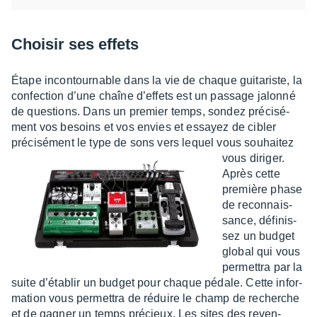
Choi­sir ses effets
Étape incon­tour­nable dans la vie de chaque guita­riste, la
confec­tion d’une chaîne d’ef­fets est un passage jalonné
de ques­tions. Dans un premier temps, sondez préci­sé­
ment vos besoins et vos envies et essayez de cibler
préci­sé­ment le type de sons vers lequel vous souhai­tez
vous diri­ger.
Après cette
première phase
de recon­nais­
sance, défi­nis­
sez un budget
global qui vous
permet­tra par la
suite d’éta­blir un budget pour chaque pédale. Cette infor­
ma­tion vous permet­tra de réduire le champ de recherche
et de gagner un temps précieux. Les sites des reven­