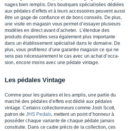
nages bien remplis. Des boutiques spécia­li­sées dédiées
aux pédales d’ef­fets et à leurs acces­soires peuvent aussi
être un gage de confiance et de bons conseils. De plus,
une visite en maga­sin vous permet d’es­sayer plusieurs
modèles en direct avant d’ache­ter. L’éten­due des
produits dispo­nibles sera égale­ment plus impor­tante
dans un établis­se­ment spécia­lisé dans le domaine. De
plus, vous profi­te­rez d’une garan­tie maga­sin ce qui ne
sera pas néces­sai­re­ment le cas avec un achat d’oc­ca­
sion, encore moins avec une pédale vintage.
Les pédales Vintage
Comme pour les guitares et les amplis, une partie du
marché des pédales d’ef­fets est dédié aux pédales
vintage. Certains collec­tion­neurs comme Josh Scott,
patron de
JHS Pedals
, mettent un point d’hon­neur à
possé­der chaque variante de chaque pédale jamais
construite. Dans ce cadre précis de la collec­tion, ces