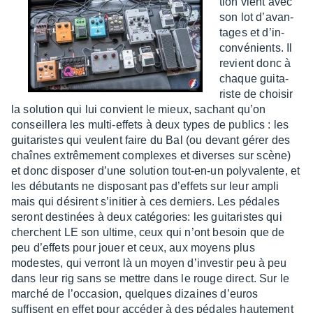
tion vient avec
son lot d’avan­
tages et d’in­
con­vé­nients. Il
revient donc à
chaque guita­
riste de choi­sir
la solu­tion qui lui convient le mieux, sachant qu’on
conseillera les multi-effets à deux types de publics : les
guita­ristes qui veulent faire du Bal (ou devant gérer des
chaînes extrê­me­ment complexes et diverses sur scène)
et donc dispo­ser d’une solu­tion tout-en-un poly­va­lente, et
les débu­tants ne dispo­sant pas d’ef­fets sur leur ampli
mais qui dési­rent s’ini­tier à ces derniers.
Les pédales
seront desti­nées à deux caté­go­ries: les guita­ristes qui
cherchent LE son ultime, ceux qui n’ont besoin que de
peu d’ef­fets pour jouer et ceux, aux moyens plus
modestes, qui verront là un moyen d’in­ves­tir peu à peu
dans leur rig sans se mettre dans le rouge direct. Sur le
marché de l’oc­ca­sion, quelques dizaines d’eu­ros
suffisent en effet pour accé­der à des pédales haute­ment