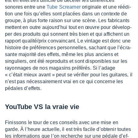
est en effet très diffi­cile de déce­ler les diffé­rences
sonores entre une
Tube Screa­mer
origi­nale et une réédi­
tion une fois qu’elles sont placées dans un contexte de
groupe, à plus forte raison sur une scène. Les fabri­cants
mettent en outre aujour­d’hui tout en œuvre pour déve­lop­
per des produits qui sonnent très bien et qui affichent un
rapport qualité/prix convain­cant. Le vintage est donc une
histoire de préfé­rences person­nelles, sachant que l’écra­
sante majo­rité des effets, même les plus anciens et
singu­liers, ont été repro­duits et sont dispo­nibles sur les
rayon­nages de nos maga­sins préfé­rés. Si l’adage
« c’était mieux avant » peut se véri­fier pour les guitares, il
n’est pas néces­sai­re­ment vrai en ce qui concerne les
pédales d’ef­fets.
YouTube VS la vraie vie
Finis­sons le tour de ces conseils avec une mise en
garde. À l’heure actuelle, il est très facile d’ob­te­nir toutes
les infor­ma­tions que l’on recherche sur une pédale d’ef­