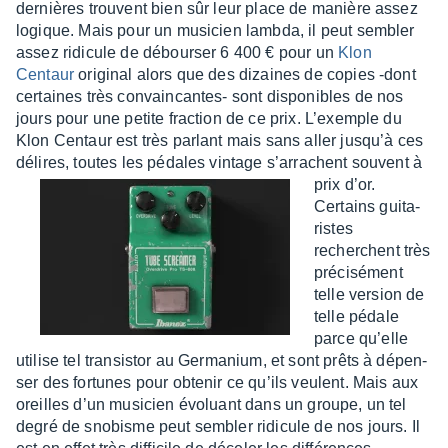
dernières trouvent bien sûr leur place de manière assez
logique. Mais pour un musi­cien lambda, il peut sembler
assez ridi­cule de débour­ser 6 400 € pour un
Klon
Centaur
origi­nal alors que des dizaines de copies -dont
certaines très convain­cantes- sont dispo­nibles de nos
jours pour une petite frac­tion de ce prix. L’exemple du
Klon Centaur est très parlant mais sans aller jusqu’à ces
délires, toutes les pédales vintage s’ar­rachent souvent à
prix d’or.
Certains guita­
ristes
recherchent très
préci­sé­ment
telle version de
telle pédale
parce qu’elle
utilise tel tran­sis­tor au Germa­nium, et sont prêts à dépen­
ser des fortunes pour obte­nir ce qu’ils veulent. Mais aux
oreilles d’un musi­cien évoluant dans un groupe, un tel
degré de snobisme peut sembler ridi­cule de nos jours. Il