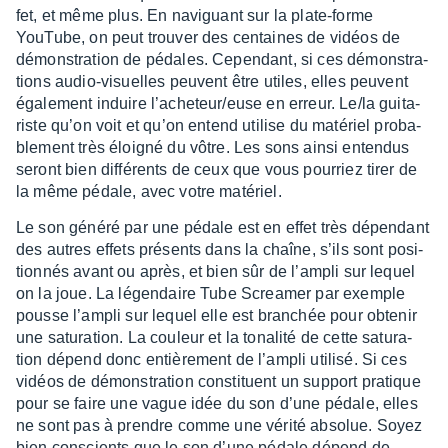
fet, et même plus. En navi­guant sur la plate-forme
YouTube, on peut trou­ver des centaines de vidéos de
démons­tra­tion de pédales. Cepen­dant, si ces démons­tra­
tions audio-visuelles peuvent être utiles, elles peuvent
égale­ment induire l’ache­teur/euse en erreur. Le/la guita­
riste qu’on voit et qu’on entend utilise du maté­riel proba­
ble­ment très éloi­gné du vôtre. Les sons ainsi enten­dus
seront bien diffé­rents de ceux que vous pour­riez tirer de
la même pédale, avec votre maté­riel.
Le son généré par une pédale est en effet très dépen­dant
des autres effets présents dans la chaîne, s’ils sont posi­
tion­nés avant ou après, et bien sûr de l’am­pli sur lequel
on la joue. La légen­daire Tube Screa­mer par exemple
pousse l’am­pli sur lequel elle est bran­chée pour obte­nir
une satu­ra­tion. La couleur et la tona­lité de cette satu­ra­
tion dépend donc entiè­re­ment de l’am­pli utilisé. Si ces
vidéos de démons­tra­tion consti­tuent un support pratique
pour se faire une vague idée du son d’une pédale, elles
ne sont pas à prendre comme une vérité abso­lue. Soyez
bien conscients que le son d’une pédale dépend de