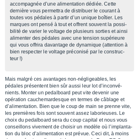
accom­pa­gnée d’une alimen­ta­tion dédiée. Cette
dernière vous permet­tra de distri­buer le courant à
toutes vos pédales à partir d’un unique boîtier. Les
marques ont pensé à tout et offrent souvent la possi­
bi­lité de varier le voltage de plusieurs sorties et ainsi
alimen­ter des pédales avec une tension supé­rieure
qui vous offrira davan­tage de dyna­mique (atten­tion à
bien respec­ter le voltage préco­nisé par le construc­
teur !)
Mais malgré ces avan­tages non-négli­geables, les
pédales présentent bien sûr aussi leur lot d’in­con­vé­
nients. Monter un pedal­board peut vite deve­nir une
opéra­tion cauche­mar­desque en termes de câblage et
d’ali­men­ta­tion. Bien que le coup de main se prenne vite,
les premières fois sont souvent assez labo­rieuses. Le
choix du pedal­board sera du coup capi­tal et nous vous
conseillons vive­ment de choi­sir un modèle où l’im­plan­ta­
tion du bloc d’ali­men­ta­tion est prévue. Ceci dit, à moins