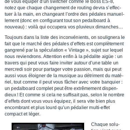
de vous équi­per d’un swit­cher comme le Boss ES-8,
notez que chaque chan­ge­ment de routing devra s’ef­fec­
tuer à la main, en chan­geant l’ordre des pédales manuel­
le­ment (donc en confi­gu­rant tout son pedal­board à
nouveau) : voilà qui occu­pera vos pluvieux diman­ches…
Toujours dans la liste des incon­vé­nients, on souli­gnera le
fait que le marché des pédales d’ef­fets est complè­te­ment
gangrené par la spécu­la­tion « Vintage », sujet sur lequel
nous revien­drons. Atten­tion enfin à la péda­lite aigüe : un
travers qui peut vous faire invi­ter autour d’une table un
mercredi soir pour parta­ger votre passion, mais qui peut
aussi vous éloi­gner de la musique au détri­ment du maté­
riel, tout comme il peut vous fâcher avec votre banquier :
un pedal­board complet peut être extrê­me­ment dispen­
dieux ! Et comme si cela ne suffi­sait pas, selon le nombre
d’ef­fets dont vous vous équi­pez, il sera vite bien plus
encom­brant et plus lourd qu’un péda­lier multi-effet
compact et léger.
Chaque solu­