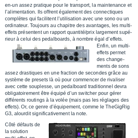
en-un assez pratique pour le trans­port, la main­te­nance et
l’ali­men­ta­tion. Ils offrent égale­ment des connec­tiques
complètes qui faci­litent l’uti­li­sa­tion avec une sono ou un
ordi­na­teur. Toujours au chapitre des avan­tages, les multi-
effets présentent un rapport quan­tité/prix large­ment supé­
rieur à celui des pedal­boards, à nombre égal d’ef­fets.
Enfin, un multi-
effets permet
des chan­ge­
ments de sons
assez dras­tiques en une frac­tion de secondes grâce au
système de presets là où pour commen­cer de riva­li­ser
avec cette souplesse, un pedal­board tradi­tion­nel devra
obli­ga­toi­re­ment être équipé d’un swit­cher pour gérer
diffé­rents routings à la volée (mais pas les réglages des
effets). Or, ce genre d’équi­pe­ment, comme le TheGi­gRig
G3, alour­dit signi­fi­ca­ti­ve­ment la note.
Côté défauts de
la solu­tion