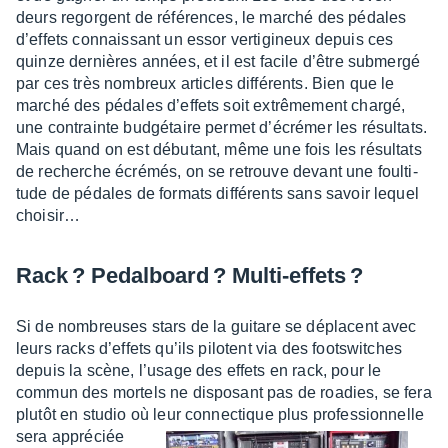
deurs regorgent de réfé­rences, le marché des pédales
d’ef­fets connais­sant un essor verti­gi­neux depuis ces
quinze dernières années, et il est facile d’être submergé
par ces très nombreux articles diffé­rents. Bien que le
marché des pédales d’ef­fets soit extrê­me­ment chargé,
une contrainte budgé­taire permet d’écré­mer les résul­tats.
Mais quand on est débu­tant, même une fois les résul­tats
de recherche écré­més, on se retrouve devant une foul­ti­
tude de pédales de formats diffé­rents sans savoir lequel
choi­sir…
Rack ? Pedal­board ? Multi-effets ?
Si de nombreuses stars de la guitare se déplacent avec
leurs racks d’ef­fets qu’ils pilotent via des foots­witches
depuis la scène, l’usage des effets en rack, pour le
commun des mortels ne dispo­sant pas de roadies, se fera
plutôt en studio où leur connec­tique plus
profes­sion­nelle
sera appré­ciée