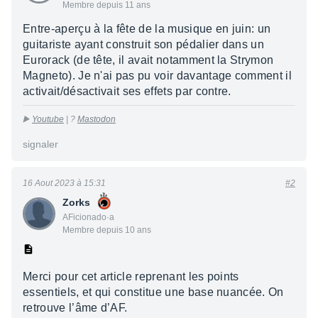
Membre depuis 11 ans
Entre-aperçu à la fête de la musique en juin: un
guitariste ayant construit son pédalier dans un
Eurorack (de tête, il avait notamment la Strymon
Magneto). Je n'ai pas pu voir davantage comment il
activait/désactivait ses effets par contre.
▶️
Youtube
| ?
Mastodon
signaler
16 Aout 2023 à 15:31
#2
Zorks
AFicionado·a
Membre depuis 10 ans
Merci pour cet article reprenant les points
essentiels, et qui constitue une base nuancée. On
retrouve l’âme d’AF.