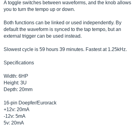
A toggle switches between waveforms, and the knob allows
you to turn the tempo up or down.
Both functions can be linked or used independently. By
default the waveform is synced to the tap tempo, but an
external trigger can be used instead.
Slowest cycle is 59 hours 39 minutes. Fastest at 1.25kHz.
Specifications
Width: 6HP
Height: 3U
Depth: 20mm
16-pin Doepfer/Eurorack
+12v: 20mA
-12v: 5mA
5v: 20mA