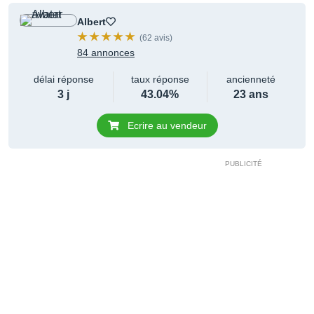
Albert
(62 avis)
84 annonces
délai réponse
taux réponse
ancienneté
3 j
43.04%
23 ans
Ecrire au vendeur