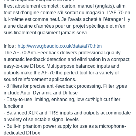
Il est absolument complet : carton, manuel (anglais), alim,
tout est d’origine comme s’il sortait du magasin. L’AF-70 en
lui-même est comme neuf. Je l’avais acheté à l’étranger il y
a une dizaine d’années pour un projet spécifique et m’en
suis finalement quasiment jamais servi.
Infos :
http://www.gbaudio.co.uk/data/af70.htm
The AF-70 Anti-Feedback delivers professional-quality
automatic feedback detection and elimination in a compact,
easy-to-use DI box. Multipurpose balanced inputs and
outputs make the AF-70 the perfect tool for a variety of
sound reinforcement applications.
- 8 filters for precise anti-feedback processing. Filter types
include Auto, Dynamic and Diffuse
- Easy-to-use limiting, enhancing, low cut/high cut filter
functions
- Balanced XLR and TRS inputs and outputs accommodate
a variety of selectable signal levels
- Built-in phantom power supply for use as a microphone-
dedicated DI box