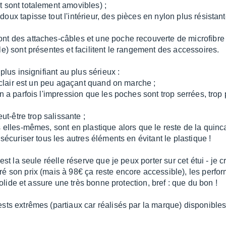
t sont totalement amovibles) ;
ux tapisse tout l'intérieur, des pièces en nylon plus résistante
nt des attaches-câbles et une poche recouverte de microfibre 
le) sont présentes et facilitent le rangement des accessoires.
plus insignifiant au plus sérieux :
 éclair est un peu agaçant quand on marche ;
n a parfois l'impression que les poches sont trop serrées, trop
eut-être trop salissante ;
 elles-mêmes, sont en plastique alors que le reste de la quincai
 sécuriser tous les autres éléments en évitant le plastique !
st la seule réelle réserve que je peux porter sur cet étui - je cr
ré son prix (mais à 98€ ça reste encore accessible), les perf
 solide et assure une très bonne protection, bref : que du bon !
sts extrêmes (partiaux car réalisés par la marque) disponible