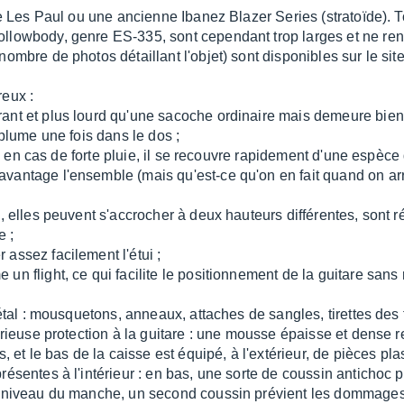
une Les Paul ou une ancienne Ibanez Blazer Series (stratoïde). T
llowbody, genre ES-335, sont cependant trop larges et ne ren
ombre de photos détaillant l'objet) sont disponibles sur le sit
reux :
nt et plus lourd qu'une sacoche ordinaire mais demeure bien p
 plume une fois dans le dos ;
 et, en cas de forte pluie, il se recouvre rapidement d'une espèc
vantage l'ensemble (mais qu'est-ce qu'on en fait quand on arri
s, elles peuvent s'accrocher à deux hauteurs différentes, sont
e ;
assez facilement l'étui ;
un flight, ce qui facilite le positionnement de la guitare sans
métal : mousquetons, anneaux, attaches de sangles, tirettes des 
érieuse protection à la guitare : une mousse épaisse et dense ren
, et le bas de la caisse est équipé, à l'extérieur, de pièces pla
résentes à l'intérieur : en bas, une sorte de coussin antichoc
u niveau du manche, un second coussin prévient les dommages à