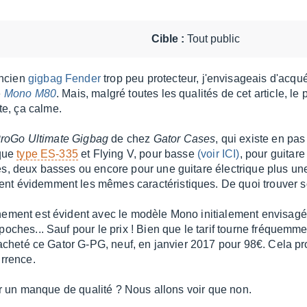
Cible :
Tout public
ancien
gigbag Fender
trop peu protecteur, j'envisageais d'acqué
e
Mono M80
. Mais, malgré toutes les qualités de cet article, le 
e, ça calme.
roGo Ultimate Gigbag
de chez
Gator Cases
, qui existe en pa
ique
type ES-335
et Flying V, pour basse
(voir ICI)
, pour guitar
es, deux basses ou encore pour une guitare électrique plus un
nt évidemment les mêmes caractéristiques. De quoi trouver s
ement est évident avec le modèle Mono initialement envisagé : 
poches... Sauf pour le prix ! Bien que le tarif tourne fréquemm
i acheté ce Gator G-PG, neuf, en janvier 2017 pour 98€. Cela pr
urrence.
par un manque de qualité ? Nous allons voir que non.