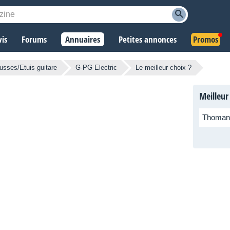
vis
Forums
Annuaires
Petites annonces
Promos
usses/Etuis guitare
G-PG Electric
Le meilleur choix ?
Meilleur
Thoman