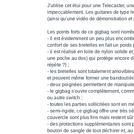
J'utilise cet étui pour une Telecaster, 
impeccablement. Les guitares de type ho
(ainsi qu'une vidéo de démonstration et n
Les points forts de ce gigbag sont nomb
- il est évidemment un peu plus encombra
confort de ses bretelles en fait un poids
- il est réalisé en toile de nylon solide
une poche au dos) qui protège encore da
répète ?) ;
- les bretelles sont totalement amovible
et peuvent même former une bandoulièr
- deux poignées permettent de manipuler 
- le gigbag s'ouvre complètement, comme 
ou autre switch ;
- toutes les parties sollicitées sont en 
- semi-rigide, ce gigbag offre une très s
couvercle sont plus fins mais restent sûrs
- des protections supplémentaires sont p
bouton de sangle de tout déchirer et, a