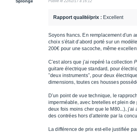
Splonge
Publié le 22/02/17 à 16:12
10
Rapport qualité/prix :
Excellent
Soyons francs. En remplacement d'un 
choix s'était d'abord porté sur un modèl
200€ pour une sacoche, même excellent
C'est alors que j'ai repéré la collection
P
guitare électrique standard, pour électr
"deux instruments", pour deux électriqu
dimensions, toutes ces housses possède
D'un point de vue technique, le rapproch
imperméable, avec bretelles et plein de 
deux fois moins cher que le M80...), j'a
des contrées hors d'atteinte par la conc
La différence de prix est-elle justifiée 