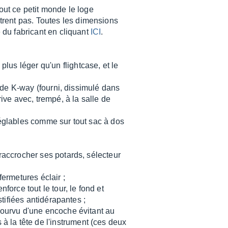
out ce petit monde le loge
trent pas. Toutes les dimensions
e du fabricant en cliquant
ICI
.
lus léger qu'un flightcase, et le
e de K-way (fourni, dissimulé dans
ve avec, trempé, à la salle de
 réglables comme sur tout sac à dos
 raccrocher ses potards, sélecteur
fermetures éclair ;
force tout le tour, le fond et
stifiées antidérapantes ;
 pourvu d'une encoche évitant au
 la tête de l'instrument (ces deux