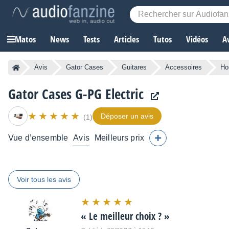
Matos
News
Tests
Articles
Tutos
Vidéos
A
Avis
Gator Cases
Guitares
Accessoires
Ho
Gator Cases G-PG Electric
Déposer un avis
(1)
Vue d’ensemble
Avis
Meilleurs prix
Voir tous les avis
Note
:
«
Le meilleur choix ?
»
10
sur