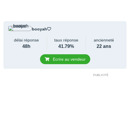
booyah
délai réponse
taux réponse
ancienneté
48h
41.79%
22 ans
Ecrire au vendeur