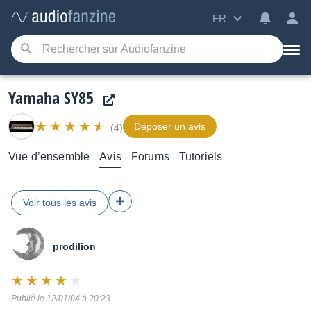
FR
Yamaha SY85
Déposer un avis
(4)
Vue d’ensemble
Avis
Forums
Tutoriels
Voir tous les avis
prodilion
Note
:
Publié le 12/01/04 à 20:23
8