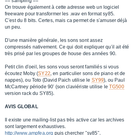
== sampling ==
On trouve également à cette adresse web un logiciel
freeware pour transformer les .wav en format sy85.
C'est du 8 bits. Certes, mais ca permet de s'amuser déjà
un peu.
D'une manière générale, les sons sont assez
compressés nativement. Ce qui doit expliquer qu'il ait été
très prisé par les groupes de house des années 90.
Petit clin d'oeil, les sons vous seront familiés si vous
écoutez Moby (
SY22
, en particulier sons de piano et de
nappes), ou Toto (David Paich utilise le
SY99
), ou Paul
McCartney période 90' (son claviériste utilise le
TG500
version rack du SY85).
AVIS GLOBAL
Il existe une mailing-list pas très active car les archives
sont largement exhaustives.
http://www.ampfea.org
puis chercher "sy85".