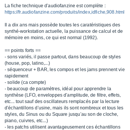
sur
La fiche technique d'audiofanzine est complète :
10
https://fr.audiofanzine.com/produits/index,idfiche,908.html
Il a dix ans mais possède toutes les caratéristiques des
synthé-workstation actuelle, la puissance de calcul et de
mémoire en moins, ce qui est normal (1992).
== points forts ==
- sons variés, il passe partout, dans beaucoup de styles
(house, pop, latino,...)
- séquenceur + BAR, les compos et les jams prennent vie
rapidement
- solide (ca compte)
- beaucoup de paramètres, idéal pour apprendre la
synthèse (LFO, enveloppes d'amplitude, de filtre, effets,
etc... tout sauf des oscillateurs remplacés par la lecture
d'échantillons d'usine, mais ils sont nombreux et tous les
styles, du Sinus ou du Square jusqu'au son de cloche,
piano, cuivres, etc...)
- les patchs utilisent avantageusement ces échantillons