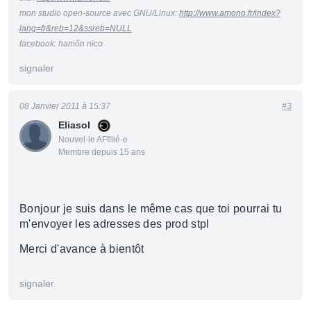
mon studio open-source avec GNU/Linux:
http://www.amono.fr/index?
lang=fr&reb=12&ssreb=NULL
facebook: hamôn nico
signaler
08 Janvier 2011 à 15:37
#3
Eliasol
Nouvel·le AFfilié·e
Membre depuis 15 ans
Bonjour je suis dans le même cas que toi pourrai tu
m'envoyer les adresses des prod stpl
Merci d'avance à bientôt
signaler