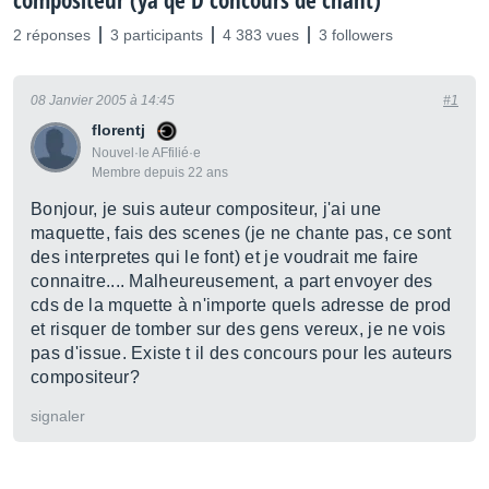
compositeur (ya qe D concours de chant)
2 réponses
3 participants
4 383 vues
3 followers
08 Janvier 2005 à 14:45
#1
florentj
Nouvel·le AFfilié·e
Membre depuis 22 ans
Bonjour, je suis auteur compositeur, j'ai une
maquette, fais des scenes (je ne chante pas, ce sont
des interpretes qui le font) et je voudrait me faire
connaitre.... Malheureusement, a part envoyer des
cds de la mquette à n'importe quels adresse de prod
et risquer de tomber sur des gens vereux, je ne vois
pas d'issue. Existe t il des concours pour les auteurs
compositeur?
signaler