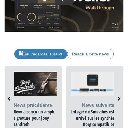
Play
Sauvegarder la news
Réagir à cette news
News précédente
News suivante
Revv a conçu un ampli
Integer de Sinevibes est
signature pour Joey
arrivé sur les synthés
Landreth
Korg compatibles