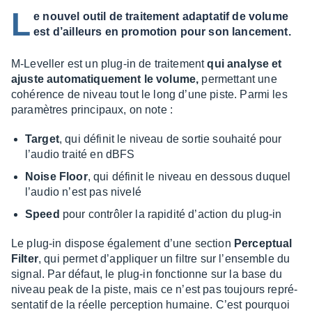
L
e nouvel outil de traitement adaptatif de volume
est d’ailleurs en promotion pour son lancement.
M-Level­ler est un plug-in de trai­te­ment
qui analyse et
ajuste auto­ma­tique­ment le volume,
permet­tant une
cohé­rence de niveau tout le long d’une piste. Parmi les
para­mètres prin­ci­paux, on note :
Target
, qui défi­nit le niveau de sortie souhaité pour
l’au­dio traité en dBFS
Noise
Floor
, qui défi­nit le niveau en dessous duquel
l’au­dio n’est pas nivelé
Speed
pour contrô­ler la rapi­dité d’ac­tion du plug-in
Le plug-in dispose égale­ment d’une section
Percep­tual
Filter
, qui permet d’ap­pliquer un filtre sur l’en­semble du
signal. Par défaut, le plug-in fonc­tionne sur la base du
niveau peak de la piste, mais ce n’est pas toujours repré­
sen­ta­tif de la réelle percep­tion humaine. C’est pourquoi