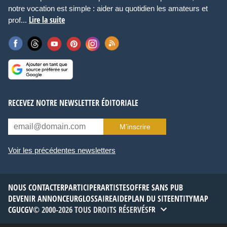
notre vocation est simple : aider au quotidien les amateurs et
Lire la suite
prof...
RECEVEZ NOTRE NEWSLETTER ÉDITORIALE
M’inscrire
Voir les précédentes newsletters
NOUS CONTACTER
PARTICIPER
ARTISTES
OFFRE SANS PUB
DEVENIR ANNONCEUR
GLOSSAIRE
AIDE
PLAN DU SITE
ENTITYMAP
CGU
CGV
© 2000-2026 TOUS DROITS RÉSERVÉS
FR