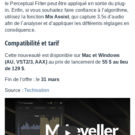
le Percep­tual Filter peut être appliqué en sortie du plug-
in. Enfin, si vous souhai­tez faire confiance à l’al­go­rithme,
utili­sez la fonc­tion
Mix Assist
, qui capture 3.5s d’au­dio
afin de l’ana­ly­ser et d’ap­pliquer les diffé­rents réglages en
consé­quence.
Compa­ti­bi­lité et tarif
Cette nouveauté est dispo­nible sur
Mac et Windows
(AU, VST2/3, AAX)
au prix de lance­ment de
55 $ au lieu
de 129 $
.
Fin de l’offre : le
31 mars
Source :
Techi­va­tion