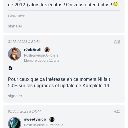
de 2012 ) alors les écolos ! On vous entend plus !
Pierresilex
signaler
31 Mai 2023 à 21:41
#10
r0ck&roll
Posteur·euse AFfolé·e
Membre depuis 11 ans
Pour ceux que ça intéresse en ce moment NI fait
50% sur les upgrades et update de Komplete 14.
signaler
01 Juin 2023 à 14:44
#11
sweetynico
Posteur·euse AFfranchi·e