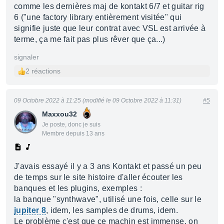
comme les dernières maj de kontakt 6/7 et guitar rig
6 ("une factory library entièrement visitée" qui
signifie juste que leur contrat avec VSL est arrivée à
terme, ça me fait pas plus rêver que ça...)
signaler
2 réactions
09 Octobre 2022 à 11:25 (modifié le 09 Octobre 2022 à 11:31)
#5
Maxxou32
Je poste, donc je suis
Membre depuis 13 ans
J'avais essayé il y a 3 ans Kontakt et passé un peu
de temps sur le site histoire d'aller écouter les
banques et les plugins, exemples :
la banque "synthwave", utilisé une fois, celle sur le
jupiter 8
, idem, les samples de drums, idem.
Le problème c'est que ce machin est immense, on