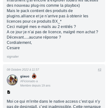
Instrument (j'ai encore à explorer toutes les facettes
des nouveau plug-ins comme la playbox)
Mais le pack contient des produits de
plugins.alliance et je n'arrive pas à obtenir les
licences pour ce produits BX_*
Ceci malgré mes e-mails au 2 entités ?
A ce jour je n'ai pas de licence, malgré mon achat ?
Décevant.....aucune réponse ?
Cordialement,
Cesare
signaler
08 Octobre 2022 à 11:57
#3
giauc
AFicionado·a
Membre depuis 19 ans
Moi ce qui m’irrite dans le native access c’est qui n’y
pas de desinstall, c’est inadmissible. Cette remarque