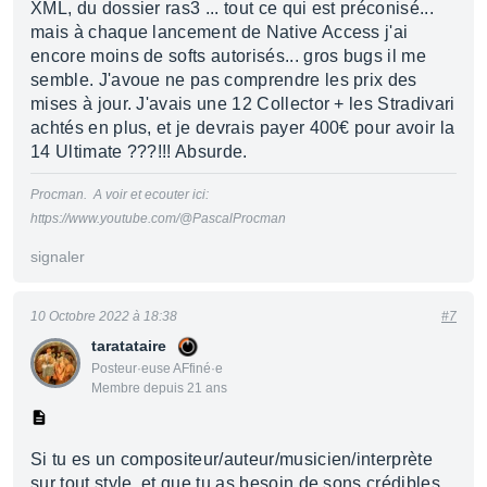
XML, du dossier ras3 ... tout ce qui est préconisé...
mais à chaque lancement de Native Access j'ai
encore moins de softs autorisés... gros bugs il me
semble. J'avoue ne pas comprendre les prix des
mises à jour. J'avais une 12 Collector + les Stradivari
achtés en plus, et je devrais payer 400€ pour avoir la
14 Ultimate ???!!! Absurde.
Procman. A voir et ecouter ici:
https://www.youtube.com/@PascalProcman
signaler
10 Octobre 2022 à 18:38
#7
taratataire
Posteur·euse AFfiné·e
Membre depuis 21 ans
Si tu es un compositeur/auteur/musicien/interprète
sur tout style, et que tu as besoin de sons crédibles.