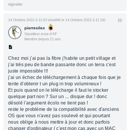
signaler
14 Octobre 2022 à 11:03 (modifié le 14 Octobre 2022 à 11:16)
#9
pierresilex
Squatteur·euse d’AF
Membre depuis 21 ans
Chez moi j'ai pas la fibre j'habite un petit village et
j'ai très peu de bande passante donc un terra c'est
juste impossible !!!
j'ai un échec de téléchargement à chaque fois que je
tente d'obtenir t un plug in trop volumineux !
Et puis quand on le télécharge il faut le stocker
quelque part non ? Sur un ... disque dur ! donc
désolé l'argument écolo ne tient pas !
reste le problème de la compatibilité avec d'anciens
OS que vous n'avez pas soulevé et qui pourtant
nous oblige à nous mettre à jour et donc parfois
changer d'ordinateur ( c'est mon cas avec un MAC