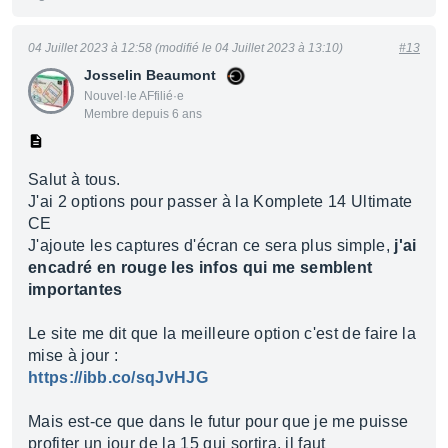
04 Juillet 2023 à 12:58 (modifié le 04 Juillet 2023 à 13:10)
#13
Josselin Beaumont
Nouvel·le AFfilié·e
Membre depuis 6 ans
Salut à tous.
J'ai 2 options pour passer à la Komplete 14 Ultimate
CE
J'ajoute les captures d'écran ce sera plus simple,
j'ai
encadré en rouge les infos qui me semblent
importantes
Le site me dit que la meilleure option c'est de faire la
mise à jour :
https://ibb.co/sqJvHJG
Mais est-ce que dans le futur pour que je me puisse
profiter un jour de la 15 qui sortira, il faut