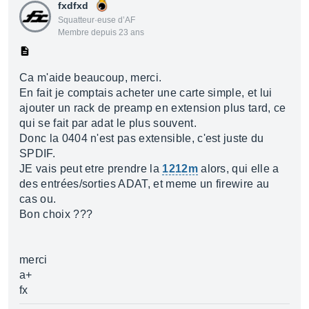
fxdfxd
Squatteur·euse d’AF
Membre depuis 23 ans
Ca m'aide beaucoup, merci.
En fait je comptais acheter une carte simple, et lui
ajouter un rack de preamp en extension plus tard, ce
qui se fait par adat le plus souvent.
Donc la 0404 n'est pas extensible, c'est juste du
SPDIF.
JE vais peut etre prendre la
1212m
alors, qui elle a
des entrées/sorties ADAT, et meme un firewire au
cas ou.
Bon choix ???
merci
a+
fx