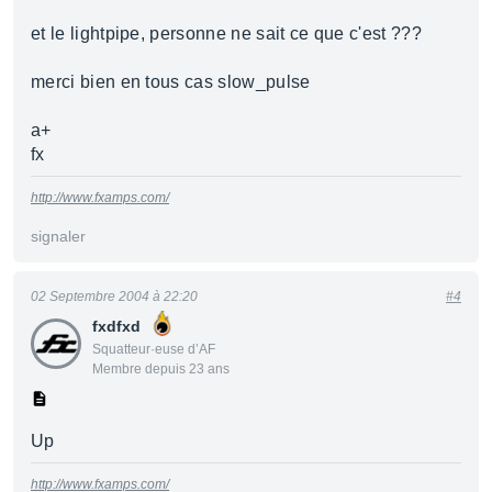
et le lightpipe, personne ne sait ce que c'est ???
merci bien en tous cas slow_pulse
a+
fx
http://www.fxamps.com/
signaler
02 Septembre 2004 à 22:20
#4
fxdfxd
Squatteur·euse d’AF
Membre depuis 23 ans
Up
http://www.fxamps.com/