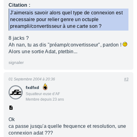
Citation :
J'aimerais savoir alors quel type de connexion est
necessaire pour relier genre un octuple
preampli/convertisseur à une carte son ?
8 jacks ?
Ah nan, tu as dis "préamp/convertisseur", pardon !
Alors une sortie Adat, ptetbin...
signaler
01 Septembre 2004 à 20:36
#3
fxdfxd
Squatteur·euse d’AF
Membre depuis 23 ans
Ok
ca passe jusqu'a quelle frequence et resolution, une
connexion adat ???