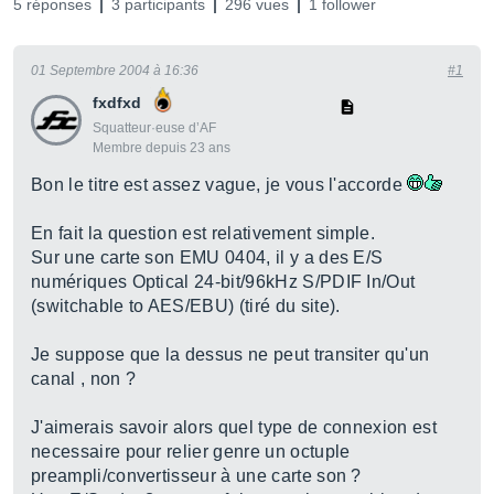
5 réponses
3 participants
296 vues
1 follower
01 Septembre 2004 à 16:36
#1
fxdfxd
Squatteur·euse d’AF
Membre depuis 23 ans
Bon le titre est assez vague, je vous l'accorde
En fait la question est relativement simple.
Sur une carte son EMU 0404, il y a des E/S
numériques Optical 24-bit/96kHz S/PDIF In/Out
(switchable to AES/EBU) (tiré du site).
Je suppose que la dessus ne peut transiter qu'un
canal , non ?
J'aimerais savoir alors quel type de connexion est
necessaire pour relier genre un octuple
preampli/convertisseur à une carte son ?