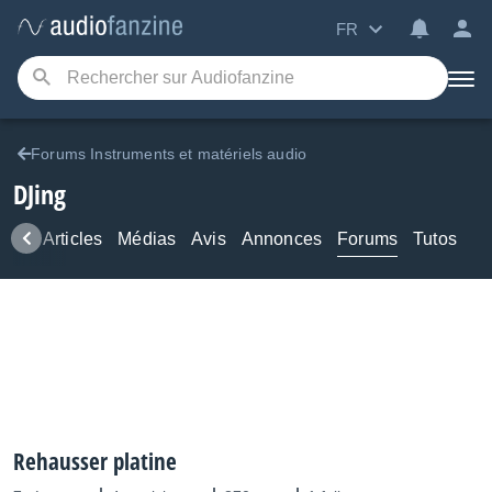
FR
Forums Instruments et matériels audio
DJing
ews
Articles
Médias
Avis
Annonces
Forums
Tutos
Rehausser platine