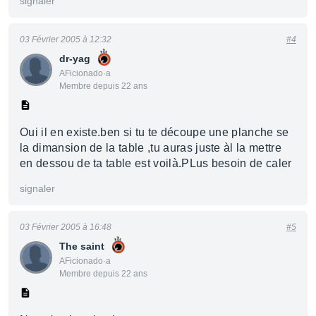
signaler
03 Février 2005 à 12:32
#4
dr-yag
AFicionado·a
Membre depuis 22 ans
Oui il en existe.ben si tu te découpe une planche se
la dimansion de la table ,tu auras juste àl la mettre
en dessou de ta table est voilà.PLus besoin de caler
signaler
03 Février 2005 à 16:48
#5
The saint
AFicionado·a
Membre depuis 22 ans