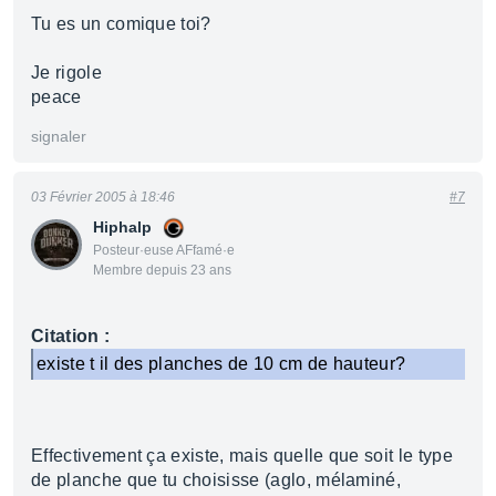
Tu es un comique toi?
Je rigole
peace
signaler
03 Février 2005 à 18:46
#7
Hiphalp
Posteur·euse AFfamé·e
Membre depuis 23 ans
Citation :
existe t il des planches de 10 cm de hauteur?
Effectivement ça existe, mais quelle que soit le type
de planche que tu choisisse (aglo, mélaminé,