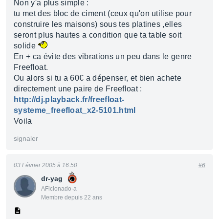
Non y'a plus simple :
tu met des bloc de ciment (ceux qu'on utilise pour
construire les maisons) sous tes platines ,elles
seront plus hautes a condition que ta table soit
solide
En + ca évite des vibrations un peu dans le genre
Freefloat.
Ou alors si tu a 60€ a dépenser, et bien achete
directement une paire de Freefloat :
http://dj.playback.fr/freefloat-
systeme_freefloat_x2-5101.html
Voila
signaler
03 Février 2005 à 16:50
#6
dr-yag
AFicionado·a
Membre depuis 22 ans