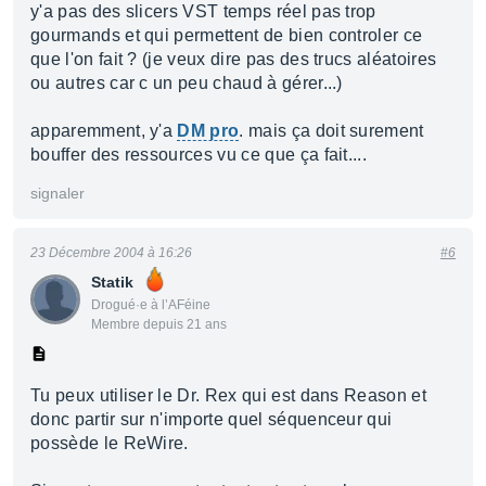
y'a pas des slicers VST temps réel pas trop
gourmands et qui permettent de bien controler ce
que l'on fait ? (je veux dire pas des trucs aléatoires
ou autres car c un peu chaud à gérer...)
apparemment, y'a
DM pro
. mais ça doit surement
bouffer des ressources vu ce que ça fait....
signaler
23 Décembre 2004 à 16:26
#6
Statik
Drogué·e à l’AFéine
Membre depuis 21 ans
Tu peux utiliser le Dr. Rex qui est dans Reason et
donc partir sur n'importe quel séquenceur qui
possède le ReWire.