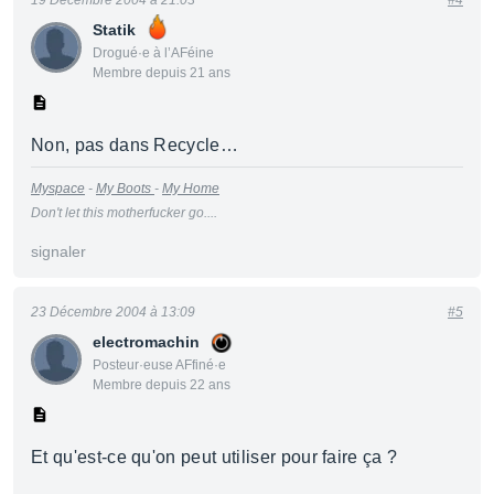
19 Décembre 2004 à 21:03
#4
Statik
Drogué·e à l’AFéine
Membre depuis 21 ans
Non, pas dans Recycle…
Myspace
-
My Boots
-
My Home
Don't let this motherfucker go....
signaler
23 Décembre 2004 à 13:09
#5
electromachin
Posteur·euse AFfiné·e
Membre depuis 22 ans
Et qu'est-ce qu'on peut utiliser pour faire ça ?