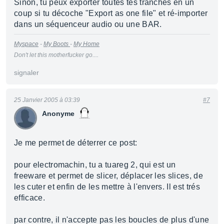
Sinon, tu peux exporter toutes tes tranches en un
coup si tu décoche "Export as one file" et ré-importer
dans un séquenceur audio ou une BAR.
Myspace
-
My Boots
-
My Home
Don't let this motherfucker go....
signaler
25 Janvier 2005 à 03:39
#7
Anonyme
Je me permet de déterrer ce post:
pour electromachin, tu a tuareg 2, qui est un
freeware et permet de slicer, déplacer les slices, de
les cuter et enfin de les mettre à l'envers. Il est trés
efficace.
par contre, il n'accepte pas les boucles de plus d'une