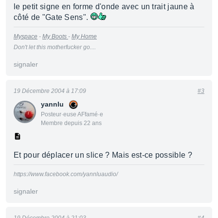
le petit signe en forme d'onde avec un trait jaune à
côté de "Gate Sens".
Myspace
-
My Boots
-
My Home
Don't let this motherfucker go....
signaler
19 Décembre 2004 à 17:09
#3
yannlu
Posteur·euse AFfamé·e
Membre depuis 22 ans
Et pour déplacer un slice ? Mais est-ce possible ?
https://www.facebook.com/yannluaudio/
signaler