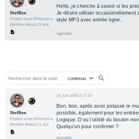
Hello, je cherche à savoir si les p
StefBee
Je désire utiliser occasionellement c
Posteur·euse AFfranchi·e
style MP3 avec entrée ligne.
Membre depuis 21 ans
signaler
16 Juin 2005 à 17:23
Bon, bon, après avoir potassé le man
StefBee
possible, également pour les entrées
Posteur·euse AFfranchi·e
Logique. D'ou l'utilité du bouton mo
Membre depuis 21 ans
Quelqu'un pour confirmer ?
signaler