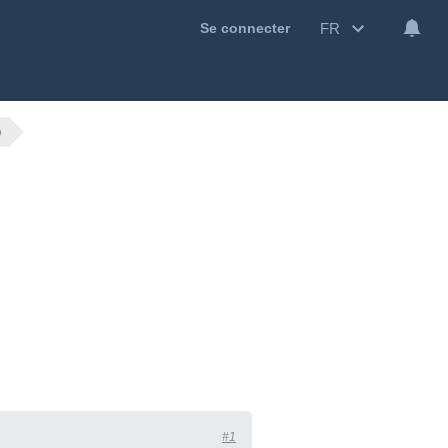
FR
Se connecter
)
#1