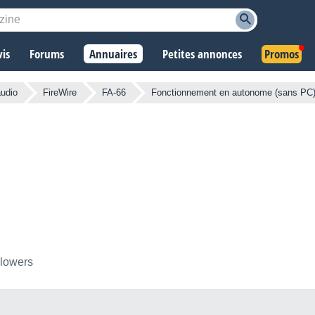
vis
Forums
Annuaires
Petites annonces
Promos
audio
FireWire
FA-66
Fonctionnement en autonome (sans PC
llowers