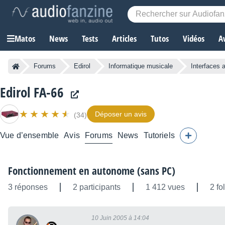
Matos
News
Tests
Articles
Tutos
Vidéos
A
Forums
Edirol
Informatique musicale
Interfaces 
Edirol FA-66
Déposer un avis
(34)
Vue d’ensemble
Avis
Forums
News
Tutoriels
Fonctionnement en autonome (sans PC)
3 réponses
2 participants
1 412 vues
2 fo
10 Juin 2005 à 14:04