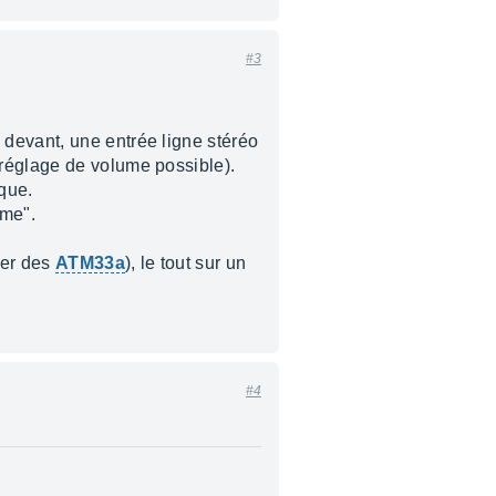
#3
 devant, une entrée ligne stéréo
 réglage de volume possible).
ique.
ume".
der des
ATM33a
), le tout sur un
#4