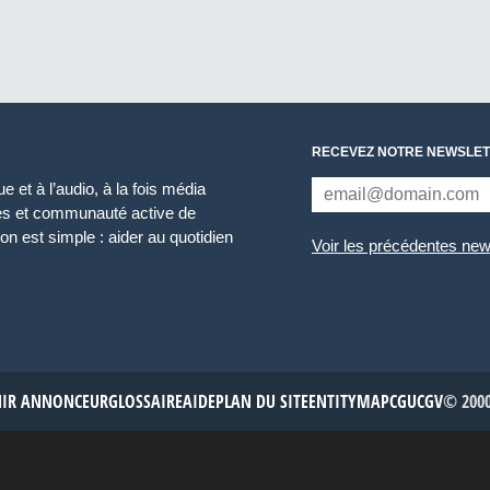
RECEVEZ NOTRE NEWSLET
 et à l’audio, à la fois média
ces et communauté active de
n est simple : aider au quotidien
Voir les précédentes new
NIR ANNONCEUR
GLOSSAIRE
AIDE
PLAN DU SITE
ENTITYMAP
CGU
CGV
© 2000