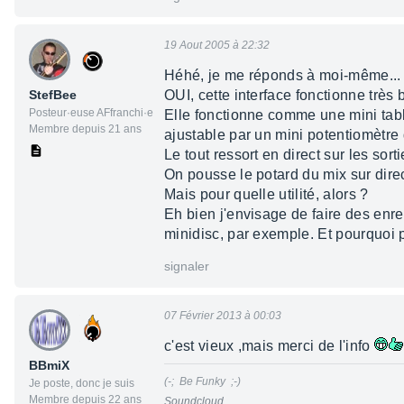
19 Aout 2005 à 22:32
Héhé, je me réponds à moi-même..
StefBee
OUI, cette interface fonctionne très
Posteur·euse AFfranchi·e
Elle fonctionne comme une mini tabl
Membre depuis 21 ans
ajustable par un mini potentiomètre
Le tout ressort en direct sur les sort
On pousse le potard du mix sur direc
Mais pour quelle utilité, alors ?
Eh bien j'envisage de faire des en
minidisc, par exemple. Et pourquoi 
signaler
07 Février 2013 à 00:03
c'est vieux ,mais merci de l'info
BBmiX
(-; Be Funky ;-)
Je poste, donc je suis
Membre depuis 22 ans
Soundcloud