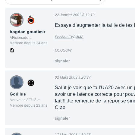
22 Janvier 2003 à 12:19
Essaye d'augmenter la taille de tes 
bogdan goudimir
Богдан ГУДИМА
AFicionado·a
Membre depuis 24 ans
OCOSOW
signaler
02 Mars 2003 à 20:37
Salut je vois que ta l'UA20 avec un 
Gorillus
avoir une latence correcte pour pou
Nouvel·le AFfilié·e
fait!!! Jte remercie de la réponse si
Membre depuis 23 ans
Ciao
signaler
17 Mars 2003 à 10:23