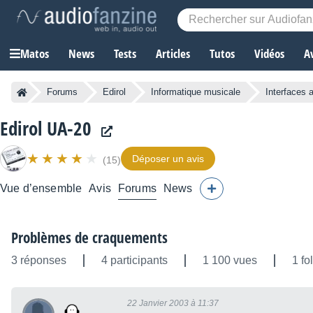
Matos
News
Tests
Articles
Tutos
Vidéos
A
Forums
Edirol
Informatique musicale
Interfaces 
Edirol UA-20
Déposer un avis
(15)
Vue d’ensemble
Avis
Forums
News
Problèmes de craquements
3 réponses
4 participants
1 100 vues
1 fo
22 Janvier 2003 à 11:37