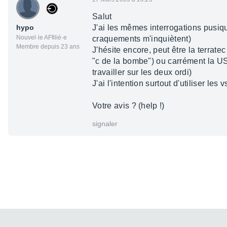
Salut
hypo
J'ai les mêmes interrogations pusiqu'
Nouvel·le AFfilié·e
craquements m'inquiètent)
Membre depuis 23 ans
J'hésite encore, peut être la terrate
"c de la bombe") ou carrément la USB
travailler sur les deux ordi)
J'ai l'intention surtout d'utiliser les
Votre avis ? (help !)
signaler