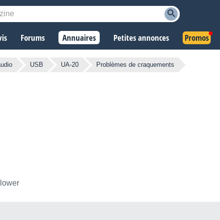
vis
Forums
Annuaires
Petites annonces
Promos
audio
USB
UA-20
Problèmes de craquements
llower