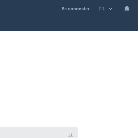
FR
Se connecter
#1