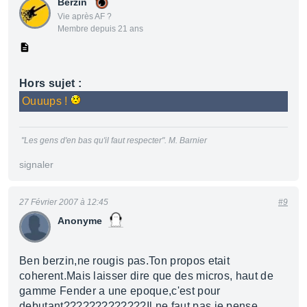
Berzin
Vie après AF ?
Membre depuis 21 ans
Hors sujet :
Ouuups !
"Les gens d'en bas qu'il faut respecter". M. Barnier
signaler
27 Février 2007 à 12:45
#9
Anonyme
Ben berzin,ne rougis pas.Ton propos etait
coherent.Mais laisser dire que des micros, haut de
gamme Fender a une epoque,c'est pour
debutant?????????????Il ne faut pas je pense