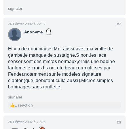
signaler
26 Février 2007 à 22:57
#7
Anonyme
Et y a de quoi niaiser.Moi aussi avec ma violle de
gambe,je manque de sustaigne.Sinon,les lace
sensor sont des micros normaux,ormis une bobine
fantome,je crois.Ils ont ete beaucoup utilises par
Fender,notemment sur le modeles signature
clapton(quel debutant cuila aussi).Micros simples
bobinages sans ronflette.
signaler
1 réaction
26 Février 2007 à 23:05
#8