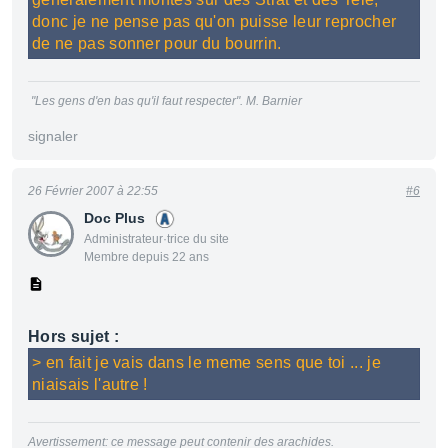
donc je ne pense pas qu'on puisse leur reprocher
de ne pas sonner pour du bourrin.
"Les gens d'en bas qu'il faut respecter". M. Barnier
signaler
26 Février 2007 à 22:55
#6
Doc Plus
Administrateur·trice du site
Membre depuis 22 ans
Hors sujet :
> en fait je vais dans le meme sens que toi ... je
niaisais l'autre !
Avertissement: ce message peut contenir des arachides.