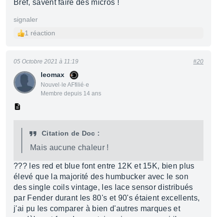
Bref, savent faire des micros !
signaler
1 réaction
05 Octobre 2021 à 11:19
#20
leomax
Nouvel·le AFfilié·e
Membre depuis 14 ans
Citation de Doc :
Mais aucune chaleur !
??? les red et blue font entre 12K et 15K, bien plus
élevé que la majorité des humbucker avec le son
des single coils vintage, les lace sensor distribués
par Fender durant les 80's et 90's étaient excellents,
j'ai pu les comparer à bien d'autres marques et