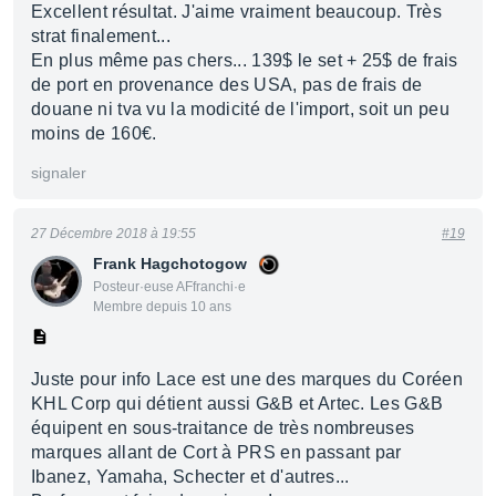
Excellent résultat. J'aime vraiment beaucoup. Très
strat finalement...
En plus même pas chers... 139$ le set + 25$ de frais
de port en provenance des USA, pas de frais de
douane ni tva vu la modicité de l'import, soit un peu
moins de 160€.
signaler
27 Décembre 2018 à 19:55
#19
Frank Hagchotogow
Posteur·euse AFfranchi·e
Membre depuis 10 ans
Juste pour info Lace est une des marques du Coréen
KHL Corp qui détient aussi G&B et Artec. Les G&B
équipent en sous-traitance de très nombreuses
marques allant de Cort à PRS en passant par
Ibanez, Yamaha, Schecter et d'autres...