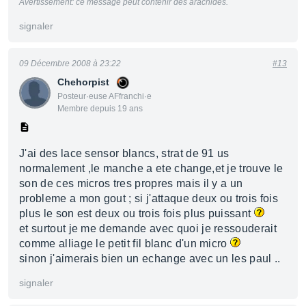
Avertissement: ce message peut contenir des arachides.
signaler
09 Décembre 2008 à 23:22
#13
Chehorpist
Posteur·euse AFfranchi·e
Membre depuis 19 ans
J'ai des lace sensor blancs, strat de 91 us
normalement ,le manche a ete change,et je trouve le
son de ces micros tres propres mais il y a un
probleme a mon gout ; si j'attaque deux ou trois fois
plus le son est deux ou trois fois plus puissant
et surtout je me demande avec quoi je ressouderait
comme alliage le petit fil blanc d'un micro
sinon j'aimerais bien un echange avec un les paul ..
signaler