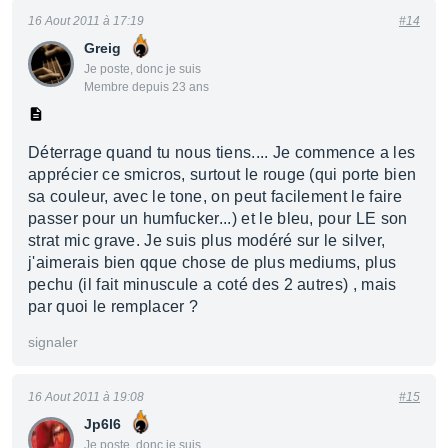
16 Aout 2011 à 17:19
#14
Greig
Je poste, donc je suis
Membre depuis 23 ans
Déterrage quand tu nous tiens.... Je commence a les
apprécier ce smicros, surtout le rouge (qui porte bien
sa couleur, avec le tone, on peut facilement le faire
passer pour un humfucker...) et le bleu, pour LE son
strat mic grave. Je suis plus modéré sur le silver,
j'aimerais bien qque chose de plus mediums, plus
pechu (il fait minuscule a coté des 2 autres) , mais
par quoi le remplacer ?
signaler
16 Aout 2011 à 19:08
#15
Jp6l6
Je poste, donc je suis