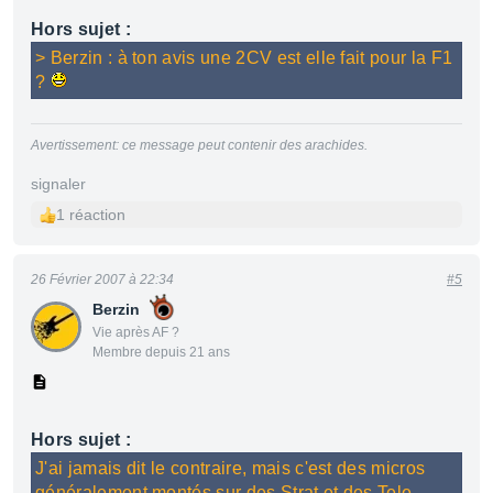
Hors sujet :
> Berzin : à ton avis une 2CV est elle fait pour la F1
?
Avertissement: ce message peut contenir des arachides.
signaler
1 réaction
26 Février 2007 à 22:34
#5
Berzin
Vie après AF ?
Membre depuis 21 ans
Hors sujet :
J'ai jamais dit le contraire, mais c'est des micros
généralement montés sur des Strat et des Tele,