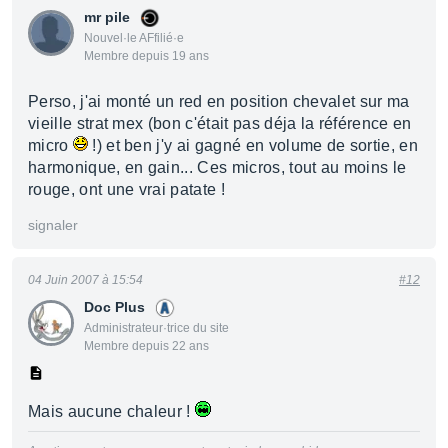
mr pile
Nouvel·le AFfilié·e
Membre depuis 19 ans
Perso, j'ai monté un red en position chevalet sur ma
vieille strat mex (bon c'était pas déja la référence en
micro
!) et ben j'y ai gagné en volume de sortie, en
harmonique, en gain... Ces micros, tout au moins le
rouge, ont une vrai patate !
signaler
04 Juin 2007 à 15:54
#12
Doc Plus
Administrateur·trice du site
Membre depuis 22 ans
Mais aucune chaleur !