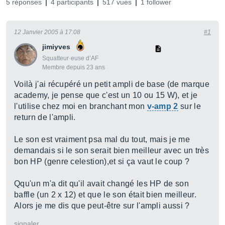
5 réponses
4 participants
517 vues
1 follower
12 Janvier 2005 à 17:08
#1
jimiyves
Squatteur·euse d’AF
Membre depuis 23 ans
Voilà j'ai récupéré un petit ampli de base (de marque
academy, je pense que c'est un 10 ou 15 W), et je
l'utilise chez moi en branchant mon
v-amp 2
sur le
return de l'ampli.
Le son est vraiment psa mal du tout, mais je me
demandais si le son serait bien meilleur avec un très
bon HP (genre celestion),et si ça vaut le coup ?
Qqu'un m'a dit qu'il avait changé les HP de son
baffle (un 2 x 12) et que le son était bien meilleur.
Alors je me dis que peut-être sur l'ampli aussi ?
signaler