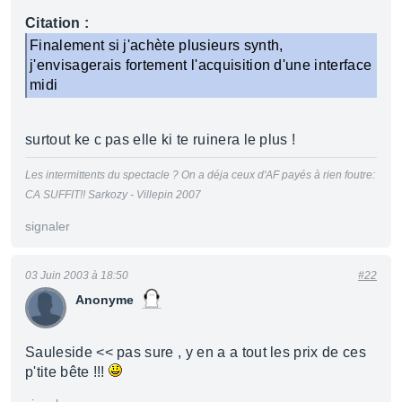
Citation :
Finalement si j'achète plusieurs synth,
j'envisagerais fortement l'acquisition d'une interface
midi
surtout ke c pas elle ki te ruinera le plus !
Les intermittents du spectacle ? On a déja ceux d'AF payés à rien foutre:
CA SUFFIT!! Sarkozy - Villepin 2007
signaler
03 Juin 2003 à 18:50
#22
Anonyme
Sauleside << pas sure , y en a a tout les prix de ces
p'tite bête !!!