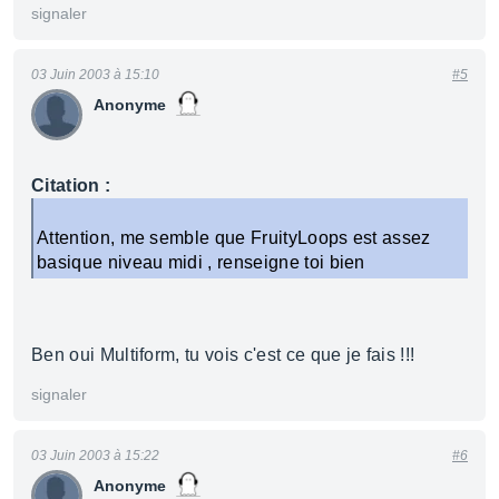
signaler
03 Juin 2003 à 15:10
#5
Anonyme
Citation :
Attention, me semble que FruityLoops est assez
basique niveau midi , renseigne toi bien
Ben oui Multiform, tu vois c'est ce que je fais !!!
signaler
03 Juin 2003 à 15:22
#6
Anonyme