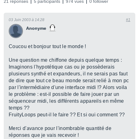
21 réponses
5 participants
974 vues
0 follower
03 Juin 2003 à 14:28
#1
Anonyme
Coucou et bonjour tout le monde !
Une question me chiffone depuis quelque temps :
Imaginons l'hypotétique cas ou je possèderais
plusieurs synthé et expandeurs, il ne serais pas faut
de dire que tout ce beau monde serait relié à mon pc
par l'intermédiaire d'une interface midi !? Alors voila
le problème : est-il possible de faire jouer par un
séquenceur midi, les différents appareils en même
temps ??
FruityLoops peut-il le faire ?? Et si oui comment ??
Merci d'avance pour l'inombrable quantité de
réponses que je vais recevoir !