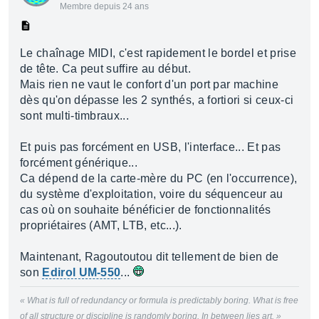
Membre depuis 24 ans
Le chaînage MIDI, c'est rapidement le bordel et prise
de tête. Ca peut suffire au début.
Mais rien ne vaut le confort d'un port par machine
dès qu'on dépasse les 2 synthés, a fortiori si ceux-ci
sont multi-timbraux...
Et puis pas forcément en USB, l'interface... Et pas
forcément générique...
Ca dépend de la carte-mère du PC (en l'occurrence),
du système d'exploitation, voire du séquenceur au
cas où on souhaite bénéficier de fonctionnalités
propriétaires (AMT, LTB, etc...).
Maintenant, Ragoutoutou dit tellement de bien de
son
Edirol UM-550
...
« What is full of redundancy or formula is predictably boring. What is free
of all structure or discipline is randomly boring. In between lies art. »