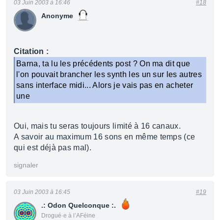
03 Juin 2003 à 16:46
#18
Anonyme
Citation :
Barna, ta lu les précédents post ? On ma dit que
l'on pouvait brancher les synth les un sur les autres
sans interface midi... Alors je vais pas en acheter
une
Oui, mais tu seras toujours limité à 16 canaux.
A savoir au maximum 16 sons en même temps (ce
qui est déjà pas mal).
signaler
03 Juin 2003 à 16:45
#19
.: Odon Quelconque :.
Drogué·e à l’AFéine