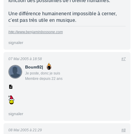
fonction des possibilités de l'oreille humaines.
Une différence humainenent impossible à cerner,
c'est pas très utile en musique.
http://www.benjaminbossone.com
signaler
07 Mai 2005 à 18:58
#7
Boum92|
Je poste, donc je suis
Membre depuis 22 ans
signaler
08 Mai 2005 à 21:29
#8