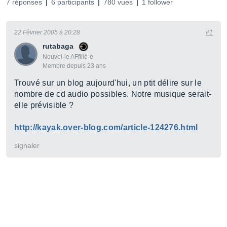
7 réponses
6 participants
780 vues
1 follower
22 Février 2005 à 20:28
#1
rutabaga
Nouvel·le AFfilié·e
Membre depuis 23 ans
Trouvé sur un blog aujourd'hui, un ptit délire sur le
nombre de cd audio possibles. Notre musique serait-
elle prévisible ?
http://kayak.over-blog.com/article-124276.html
signaler