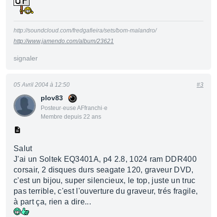
http://soundcloud.com/fredgafieira/sets/bom-malandro/
http://www.jamendo.com/album/23621
signaler
05 Avril 2004 à 12:50
#3
plov83
Posteur·euse AFfranchi·e
Membre depuis 22 ans
Salut
J'ai un Soltek EQ3401A, p4 2.8, 1024 ram DDR400
corsair, 2 disques durs seagate 120, graveur DVD,
c'est un bijou, super silencieux, le top, juste un truc
pas terrible, c'est l'ouverture du graveur, trés fragile,
à part ça, rien a dire...