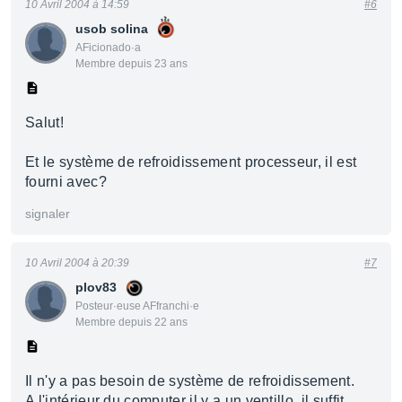
10 Avril 2004 à 14:59
#6
usob solina
AFicionado·a
Membre depuis 23 ans
Salut!
Et le système de refroidissement processeur, il est
fourni avec?
signaler
10 Avril 2004 à 20:39
#7
plov83
Posteur·euse AFfranchi·e
Membre depuis 22 ans
Il n'y a pas besoin de système de refroidissement.
A l'intérieur du computer il y a un ventillo, il suffit