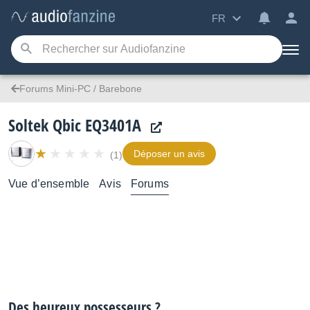
FR
Forums Mini-PC / Barebone
Soltek Qbic EQ3401A
Déposer un avis
(1)
Vue d’ensemble
Avis
Forums
Des heureux possesseurs ?