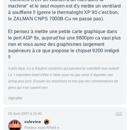
machine" et le seul moyen est d'y mettre un ventilard
à soufflerie !! (genre le thermalright XP 90 c'est bon,
le ZALMAN CNPS 7000B-Cu ne passe pas).
Et pensez à mettre une petite carte graphique dans
le port AGP 8x, aujorud'hui une 9800pro ca vaut plus
rien et vous aurez des graphismes largement
supérieurs à ce que propose le chipset 9200 intégré
!!
A prix égal, il y a d'autres solutions qui peuvent te satisfaire tout autant!
Le + important étant d'être à l'aise pour ne pas avoir à regretter son
achat plus tard. Ecouter les machines et non pas les commentaires de
gens qui n'en savent rien.
signaler
09 Avril 2007 à 22:40
#13
cslevine
Posteur·euse AFfolé·e