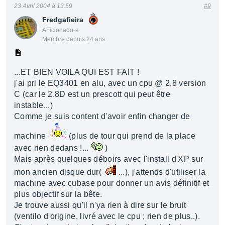
23 Avril 2004 à 13:59
#9
Fredgafieira
AFicionado·a
Membre depuis 24 ans
...ET BIEN VOILA QUI EST FAIT !
j'ai pri le EQ3401 en alu, avec un cpu @ 2.8 version
C (car le 2.8D est un prescott qui peut être
instable...)
Comme je suis content d'avoir enfin changer de
machine
(plus de tour qui prend de la place
avec rien dedans !...
)
Mais après quelques déboirs avec l'install d'XP sur
mon ancien disque dur(
...), j'attends d'utiliser la
machine avec cubase pour donner un avis définitif et
plus objectif sur la bête.
Je trouve aussi qu'il n'ya rien à dire sur le bruit
(ventilo d'origine, livré avec le cpu ; rien de plus..).