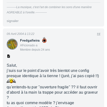
----------La musique, c'est l'art de combiner les sons d'une manière
AGREABLE à l'oreille.------------
signaler
09 Avril 2004 à 13:22
#4
Fredgafieira
AFicionado·a
Membre depuis 24 ans
Salut,
j'suis sur le point d'avoir très bientot une config
presque identique à la tienne ! (juré, j'ai pas copié !!)
qu'entends-tu par "ouverture fragile" ?? il faut ouvrir
d'abord à la main la trappe pour accéder au graveur
?
tu as quoi comme modèle ? j'envisage