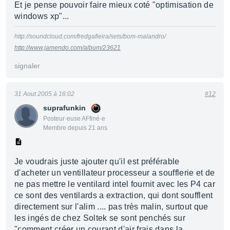
Et je pense pouvoir faire mieux coté "optimisation de
windows xp"...
http://soundcloud.com/fredgafieira/sets/bom-malandro/
http://www.jamendo.com/album/23621
signaler
31 Aout 2005 à 16:02
#12
suprafunkin
Posteur·euse AFfiné·e
Membre depuis 21 ans
Je voudrais juste ajouter qu'il est préférable
d'acheter un ventillateur processeur a soufflerie et de
ne pas mettre le ventilard intel fournit avec les P4 car
ce sont des ventilards a extraction, qui dont soufflent
directement sur l'alim .... pas très malin, surtout que
les ingés de chez Soltek se sont penchés sur
"comment créer un courant d'air frais dans la