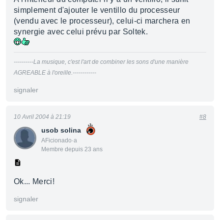
simplement d'ajouter le ventillo du processeur
(vendu avec le processeur), celui-ci marchera en
synergie avec celui prévu par Soltek.
----------La musique, c'est l'art de combiner les sons d'une manière
AGREABLE à l'oreille.------------
signaler
10 Avril 2004 à 21:19
#8
usob solina
AFicionado·a
Membre depuis 23 ans
Ok... Merci!
signaler