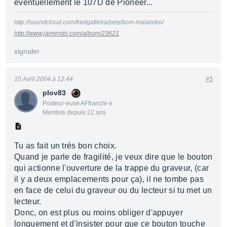
éventuellement le 107D de Pioneer...
http://soundcloud.com/fredgafieira/sets/bom-malandro/
http://www.jamendo.com/album/23621
signaler
10 Avril 2004 à 12:44
#5
plov83
Posteur·euse AFfranchi·e
Membre depuis 22 ans
Tu as fait un trés bon choix.
Quand je parle de fragilité, je veux dire que le bouton
qui actionne l'ouverture de la trappe du graveur, (car
il y a deux emplacements pour ça), il ne tombe pas
en face de celui du graveur ou du lecteur si tu met un
lecteur.
Donc, on est plus ou moins obliger d'appuyer
longuement et d'insister pour que ce bouton touche