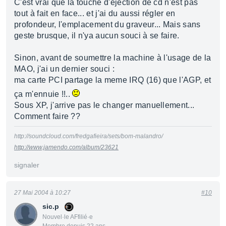
C'est vrai que la touche d'ejection de cd n'est pas
tout à fait en face... et j'ai du aussi régler en
profondeur, l'emplacement du graveur... Mais sans
geste brusque, il n'ya aucun souci à se faire.
Sinon, avant de soumettre la machine à l'usage de la
MAO, j'ai un dernier souci :
ma carte PCI partage la meme IRQ (16) que l'AGP, et
ça m'ennuie !!..
Sous XP, j'arrive pas le changer manuellement...
Comment faire ??
http://soundcloud.com/fredgafieira/sets/bom-malandro/
http://www.jamendo.com/album/23621
signaler
27 Mai 2004 à 10:27
#10
sic.p
Nouvel·le AFfilié·e