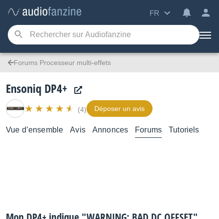
FR
Forums Processeur multi-effets
Ensoniq DP4+
Déposer un avis
(4)
Vue d’ensemble
Avis
Annonces
Forums
Tutoriels
Mon DP4+ indique "WARNING: BAD DC OFFSET"