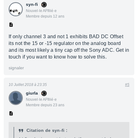
syn-fi
Nouvel·le AFfilié·e
Membre depuis 12 ans
If only channel 3 and not 1 exhibits BAD DC Offset
its not the 15 or -15 regulator on the analog board
and its most likely a tiny cap off the Sony ADC. Get in
touch if you want to know how to solve this.
signaler
10 Juillet 2018 à 23:35
#5
giurla
Nouvel·le AFfilié·e
Membre depuis 23 ans
Citation de syn-fi :