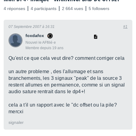
4 réponses
4 participants
2 664 vues
5 followers
07 Septembre 2007 à 16:31
#1
foxdafox
Nouvel·le AFfilié·e
Membre depuis 19 ans
Qu'est ce que cela veut dire? comment corriger cela
un autre probleme , des l'allumage et sans
branchements, les 3 signaux "peak" de la source 3
restent allumes en permanence, comme si un signal
audio sature rentrait dans le dp4+!
cela a t'il un rapport avec le "dc offset ou la pile?
mercxi
signaler