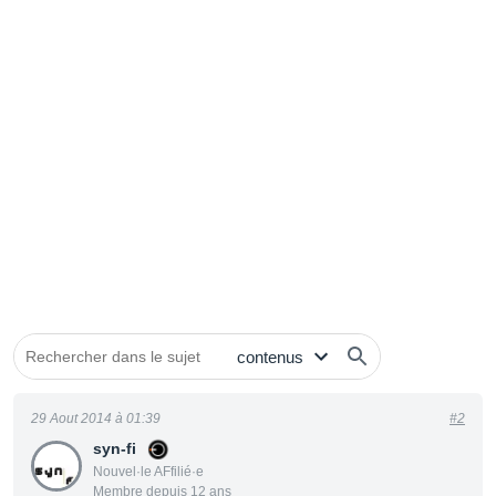
29 Aout 2014 à 01:39
#2
syn-fi
Nouvel·le AFfilié·e
Membre depuis 12 ans