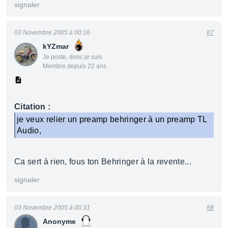
signaler
03 Novembre 2005 à 00:16
#7
kYZmar
Je poste, donc je suis
Membre depuis 22 ans
Citation :
je veux relier un preamp behringer à un preamp TL
Audio,
Ca sert à rien, fous ton Behringer à la revente...
signaler
03 Novembre 2005 à 00:31
#8
Anonyme