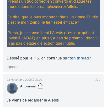
Prends un truc correct en converto et claque tes
thunes dans les préamplis/micros/effets.
Je dirai que le plus important dans un Home-Studio,
c'est le monitoring: le tien est-il efficace?
Perso, je te conseillerai l'Alesis (c'est eux qui ont
inventé l'ADAT) en plus y'a pas de préampli donc tu
n'as pas d'étage d'électronique inutile.
Désolé pour le HS, on continue sur
ton thread
?
signaler
03 Novembre 2005 à 02:02
#10
Anonyme
Je viens de regarder le Alesis