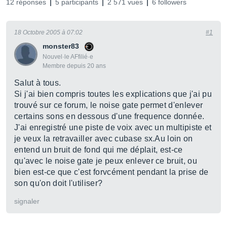
12 réponses
5 participants
2 571 vues
6 followers
18 Octobre 2005 à 07:02
#1
monster83
Nouvel·le AFfilié·e
Membre depuis 20 ans
Salut à tous.
Si j'ai bien compris toutes les explications que j'ai pu
trouvé sur ce forum, le noise gate permet d'enlever
certains sons en dessous d'une frequence donnée.
J'ai enregistré une piste de voix avec un multipiste et
je veux la retravailler avec cubase sx.Au loin on
entend un bruit de fond qui me déplait, est-ce
qu'avec le noise gate je peux enlever ce bruit, ou
bien est-ce que c'est forvcément pendant la prise de
son qu'on doit l'utiliser?
signaler